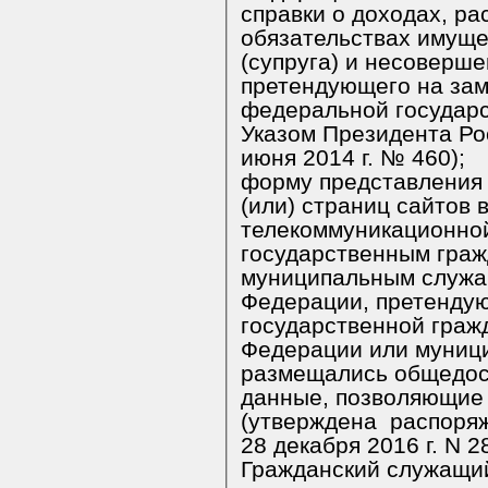
справки о доходах, ра
обязательствах имуще
(супруга) и несовершеннолетних д
претендующего на за
федеральной государственной службы (утверждена
Указом Президента Ро
июня 2014 г. № 460);
форму представления сведений об адресах сайтов и
(или) страниц сайтов
телекоммуникационной сети "Интернет",
государственным гра
муниципальным служа
Федерации, претендующим на замеще
государственной граж
Федерации или муниципальной службы,
размещались общедос
данные, позволяющие его идентифицировать
(утверждена распоря
28 декабря 
Гражданский служащи