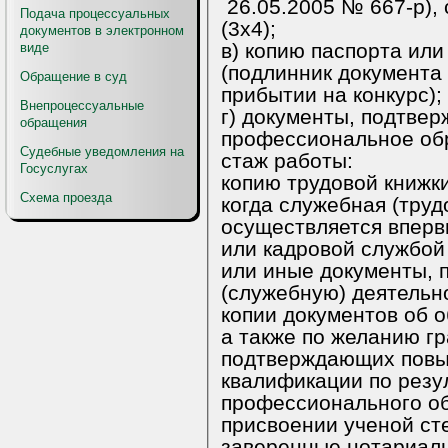
26.05.2005 № 667-р), с приложением фотографии
Подача процессуальных
(3х4);
документов в электронном
в) копию паспорта или заме
виде
(подлинник документа
Обращение в суд
прибытии на конкурс);
Внепроцессуальные
г) документы, подтве
обращения
профессиональное об
Судебные уведомления на
стаж работы:
Госуслугах
копию трудовой книжки (за
Схема проезда
когда служебная (труд
осуществляется впервые), заверенную нот
или кадровой службой 
или иные документы, подтверждающие трудовую
(служебную) деятельн
копии документов об образова
а также по желанию г
подтверждающих повышение или присвоение
квалификации по резу
профессионального об
присвоении ученой степени
заверенные нотариаль