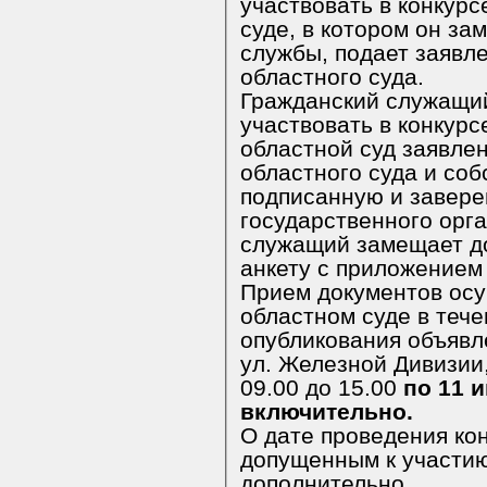
участвовать в конкурс
суде, в котором он замещает должность
службы, подает заявл
областного суда.
Гражданский служащи
участвовать в конкурс
областной суд заявление на имя пр
областного суда и со
подписанную и заверенную кадровой службой
государственного орга
служащий замещает д
анкету с приложением
Прием документов осу
областном суде в тече
опубликования объявления по
ул. Железной Дивизии, д.2
09.00 до 15.00
по 11 
включительно.
О дате проведения ко
допущенным к участию
дополнительно.