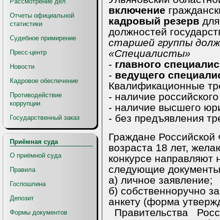
Рассмотрение дел
включение
Отчеты официальной
кадровый резерв
для замещения вакант
статистики
должностей государст
Судебное примирение
старшей группы дол
«Специалисты»
Пресс-центр
-
главного специал
Новости
-
ведущего специа
Кадровое обеспечение
Ква
- наличие российского
Противодействие
коррупции
- наличие высшего юр
Государственный заказ
Граждане Российской 
Приёмная суда
возраста 18 лет, жела
О приёмной суда
конкурсе направляют на ра
следующие документы
Правила
а) личное заявление;
Госпошлина
б) собственноручно з
Депозит
анкету (форма утвер
Правительства Российской Федерации от
Формы документов