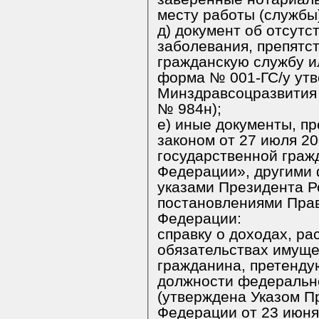
месту работы (службы
д) документ об отсутс
заболевания, препятс
гражданскую службу или ее прохождени
форма № 001-ГС/у ут
Минздравсоцразвития России от 14 декабря 2009 г
№ 984н);
е) иные документы, предусм
законом от 27 июля 2004 г. № 79-
государственной гражданско
Федерации», другими
указами Президента Российской Федерации и
постановлениями Прав
Федерации:
справку о доходах, ра
обязательствах имуще
гражданина, претенд
должности федеральн
(утверждена Указом Президен