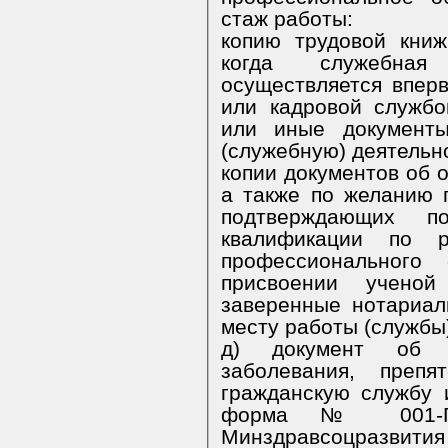
стаж работы:
копию трудовой книжки (за исключением случаев,
когда служебная (труд
осуществляется впер
или кадровой службой по месту работы (службы),
или иные документы
(служебную) деятельн
копии документов об образовании и о квалификации,
а также по желанию гражда
подтверждающих п
квалификации по результата
профессионального 
присвоении ученой степени, ученого зван
заверенные нотариал
месту работы (службы
д) документ об отсутствии у гражданина
заболевания, препя
гражданскую службу 
форма № 001-ГС/у у
Минздравсоцразвития 