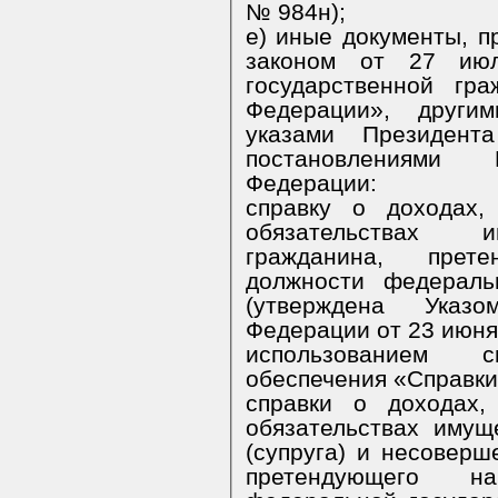
№ 984н);
е) иные документы, предусмотренные Федеральным
законом от 27 и
государственной гр
Федерации», другими ф
указами Президент
постановлениями Правительства Российской
Федерации:
справку о доходах, расходах, об имуществе и
обязательствах и
гражданина, претендующего на замещение
должности федераль
(утверждена Указом Президента Российской
Федерации от 23 июня 
использованием с
обеспечения «Справки
справки о доходах, расходах, об имуществе и
обязательствах имуществ
(супруга) и несоверш
претендующего на замещение дол