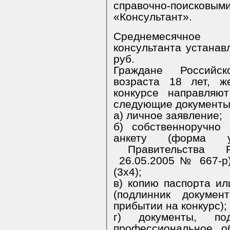
справочно-поиск
«Консультант».
Среднемесячное
консультанта устанавливается в размере от 17 тыс.
руб.
Граждане Российс
возраста 18 лет, желающие принять участие в
конкурсе направляю
следующие документы
а) личное заявление;
б) собственноручно заполненную и подписанную
анкету (форма утвержде
Правительства Р
26.05.2005 № 667-р), с приложением фотографии
(3х4);
в) копию паспорта или заменяющего его документа
(подлинник документа п
прибытии на конкурс);
г) документы, подтверждающие необходимое
профессиональное образовани