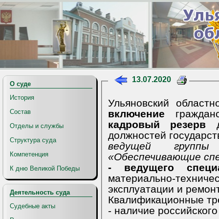
13.07.2020
О суде
История
Ульяновски
включение
гражданс
Состав
кадровый резерв
д
Отделы и службы
должностей г
Структура суда
ведущей группы должностей категории
Компетенция
«Обеспечивающие сп
- ведущего спец
К дню Великой Победы
материально-тех
эксплуатации и ремон
Деятельность суда
Ква
Судебные акты
- наличие российского