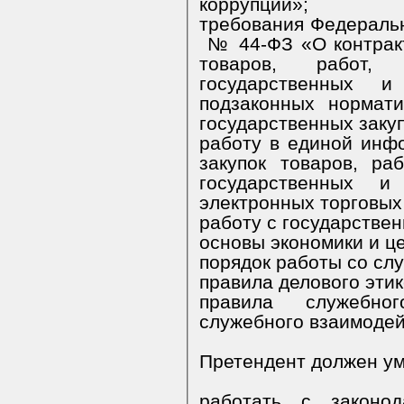
коррупции»;
требования Федерального закона
№ 44-ФЗ «О контрактной
товаров, работ,
государственных и му
подзаконных нормат
работу в единой информационн
закупок товаров, ра
государственных и муниципальных нужд, на
электронных торговых
осно
правила делового эти
правила служебного
служебного взаимодей
Претендент должен ум
работать с законо