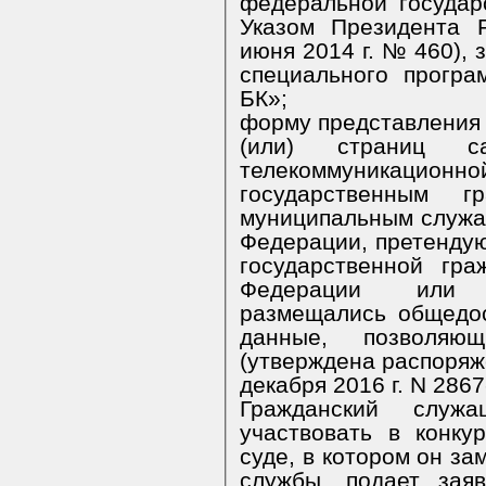
федеральной государ
Указом Президента Российской Федерации от 23
июня 2014 г. № 460), заполненны
специального програ
БК»;
форму представления сведений об адресах сайтов
(или) страниц сайтов в
телекоммуникационной
государственным 
муниципальным служащим, 
Федерации, претенду
государственной гражданской службы Российской
Федерации или 
размещались общедоступная информация, а также
данные, позволяю
(утверждена распоряж
декабря 2016 г. N 
Гражданский служ
участвовать в конкурсе в Ульяновском областном
суде, в котором он замещае
службы, подает зая