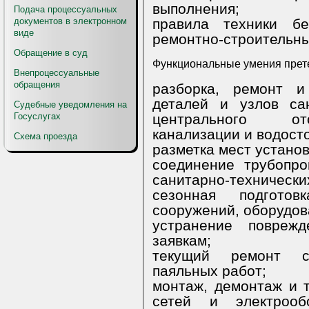
выполнения;
Подача процессуальных
правила техники безопас
документов в электронном
виде
ремонтно-строительны
Обращение в суд
Внепроцессуальные
обращения
разборка, ремонт и сбо
деталей и узлов санит
Судебные уведомления на
центрального ото
Госуслугах
канализации и водост
Схема проезда
соединение трубопроводов отопительн
санитарно-технически
сезонная подготовка 
сооружений, оборудов
устранение повреждений и неи
заявкам;
текущий ремонт с вып
паяльных работ;
монтаж, демонтаж и текущий 
сетей и электрооб