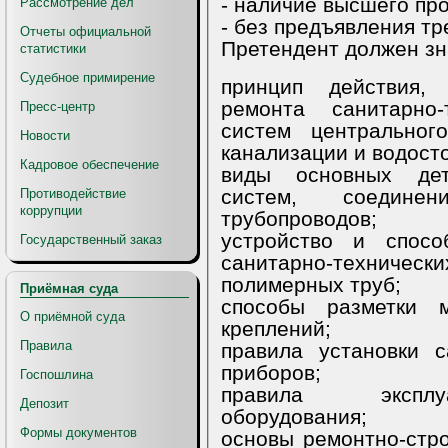
- наличие высшего пр
Рассмотрение дел
- без предъявления т
Отчеты официальной
Претендент должен
статистики
Судебное примирение
принцип действия, назна
ремонта санитарно-
Пресс-центр
систем центрального отопления, водоснабже
Новости
канализации и водост
Кадровое обеспечение
виды основных деталей санитарно-
систем, соедин
Противодействие
коррупции
трубопроводов;
устройство и способы ремон
Государственный заказ
санитарно-техниче
полимерных труб;
Приёмная суда
способы разметки мест у
О приёмной суда
креплений;
Правила
правила установки санитарны
приборов;
Госпошлина
правила эксплуатации 
Депозит
оборудования;
Формы документов
основы ремонтно-строительных раб