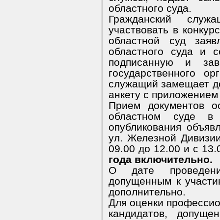
областного суда.
Гражданский служ
участвовать в конкурсе представляет в Ульяновский
областной суд заяв
областного суда и с
подписанную и заверенную ка
государственного ор
служащий замещает должность гражданской службы,
анкету с приложением
Прием документов о
областном суде в
опубликования объявления 
ул. Железной Дивизии
09.00 до 12.00 и 
года включительно.
О дате проведени
допущенным к участию в конкурсе, будет сообщено
дополнительно.
Для оценки профессио
кандидатов, допуще