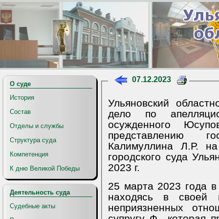
07.12.2023
О суде
История
Ульяновский областн
дело по апелляци
Состав
осужденного Юсупо
Отделы и службы
представлению гос
Структура суда
Калимуллина Л.Р. на
Компетенция
городского суда Улья
2023 г.
К дню Великой Победы
25 марта 2023 года в г. Дим
Деятельность суда
находясь в своей 
неприязненных отн
Судебные акты
супругу Ф., которая 