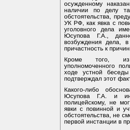
осужденному наказа
наличии по делу та
обстоятельства, преду
УК РФ, как явка с пов
уголовного дела имеется письменное 
Юсупова Г.А., данное сотруднику пол
возбуждения дела, 
причастность к причи
Кроме того, из 
уполномоченного пол
ходе устной беседы с Юсуповым Г.А. он та
подтверждал этот факт
Какого-либо обосно
Юсупова Г.А. и и
полицейскому, не мо
явки с повинной и у
обстоятельства, не смотря на доводы защитника, суд
первой инстанции в пр