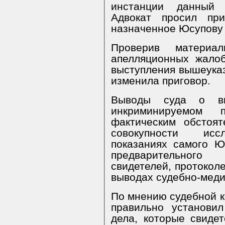
инстанции данный 
Адвокат просил при
назначенное Юсупову Г
Проверив материа
апелляционных жало
выступления вышеуказанных лиц, 
изменила приговор.
Выводы суда о ви
инкриминируемом п
фактическим обстоя
совокупности исследован
показаниях самого Ю
предварительного
свидетелей, протокол
выводах судебно-меди
По мнению судебной к
правильно установил
дела, которые свиде