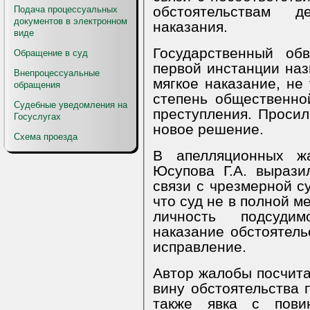
обстоятельствам 
Подача процессуальных
документов в электронном
наказания.
виде
Государственный об
Обращение в суд
первой инстанции наз
Внепроцессуальные
мягкое наказание, не
обращения
степень общественно
Судебные уведомления на
преступления. Просил
Госуслугах
новое решение.
Схема проезда
В апелляционных жа
Юсупова Г.А. вырази
связи с чрезмерной с
что суд не в полной м
личность подсуди
наказание обстоятель
исправление.
Автор жалобы посчита
вину обстоятельства 
также явка с пови