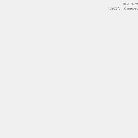
© 2026 У
432017, г. Ульянов