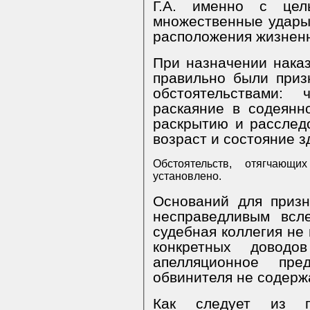
Г.А. именно с це
множественные удары ножо
расположения жизненн
При назначении нака
правильно были признаны смягчающими
обстоятельствами: 
раскаяние в содеянн
раскрытию и расслед
возраст и состояние з
Обстоятельств, отягчающих наказа
установлено.
Оснований для призн
несправедливым всл
судебная коллегия не 
конкретных доводов для усилен
апелляционное пред
обвинителя не сод
Как следует из п