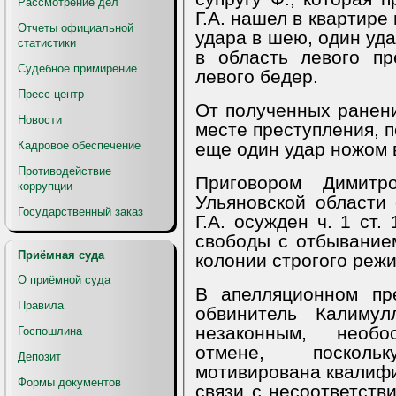
Рассмотрение дел
Г.А. нашел в квартире
Отчеты официальной
удара в шею, один уда
статистики
в область левого пр
Судебное примирение
левого бедер.
Пресс-центр
От полученных ранен
Новости
месте преступления, п
еще один удар ножом 
Кадровое обеспечение
Противодействие
Приговором Димитро
коррупции
Ульяновской области 
Государственный заказ
Г.А. осужден ч. 1 ст
свободы с отбывание
Приёмная суда
колонии строгого ре
О приёмной суда
В апелляционном пр
Правила
обвинитель Калимул
незаконным, необ
Госпошлина
отмене, посколь
Депозит
мотивирована квалифи
Формы документов
связи с несоответств