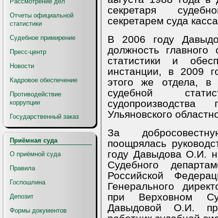
Рассмотрение дел
секретаря судебн
Отчеты официальной
секретарем суда касс
статистики
В 2006 году Давыдо
Судебное примирение
должность главного 
Пресс-центр
статистики и обесп
Новости
инстанции, в 2009 году з
этого же отдела, в
Кадровое обеспечение
судебной стат
Противодействие
судопроизводств
коррупции
Ульяновского областно
Государственный заказ
За добросовестн
Приёмная суда
поощрялась руководс
году Давыдова О.И. 
О приёмной суда
Судебного департа
Правила
Российской Федера
Госпошлина
Генерального дирек
при Верховном Су
Депозит
Давыдовой О.И. пр
Формы документов