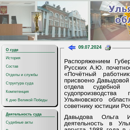
09.07.2024
О суде
История
Распоряжением Губе
Русских А.Ю. почетно
Состав
«Почётный работни
Отделы и службы
присвоено Давыдовой
Структура суда
отдела судебной 
Компетенция
судопроизводств
Ульяновского област
К дню Великой Победы
советнику юстиции Ро
Деятельность суда
Давыдова Ольга И
деятельность в Уль
Судебные акты
августа 1988 года в