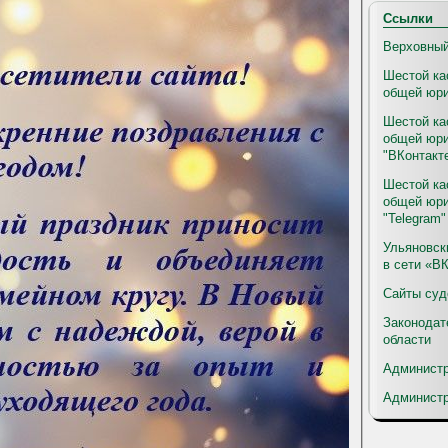
Ссылки
Верховны
Шестой ка
общей юр
Шестой ка
общей юри
"ВКонтакт
Шестой ка
общей юри
"Telegram"
Ульяновск
в сети «В
Сайты суд
Законодат
области
Администр
Администр