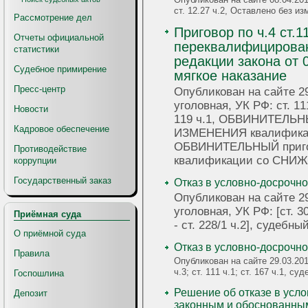
ст. 12.27 ч.2, Оставлено без и
Рассмотрение дел
Приговор по ч.4 ст.
Отчеты официальной
переквалифицированы
статистики
редакции закона от 
Судебное примирение
мягкое наказание
Пресс-центр
Опубликован на сайте 29
уголовная, УК РФ: ст. 111 ч.4; ст. 166 
Новости
119 ч.1, ОБВИНИТЕЛЬН
Кадровое обеспечение
ИЗМЕНЕНИЯ квалифика
ОБВИНИТЕЛЬНЫЙ приг
Противодействие
квалификации со СНИЖ
коррупции
Государственный заказ
Отказ в условно-досрочн
Опубликован на сайте 29
уголовная, УК РФ: [ст. 30 ч
Приёмная суда
- ст. 228/1 ч.2], суде
О приёмной суда
Отказ в условно-досрочн
Правила
Опубликован на сайте 29.03.201
ч.3; ст. 111 ч.1; ст. 167 ч.1
Госпошлина
Решение об отказе в усл
Депозит
законным и обоснованны