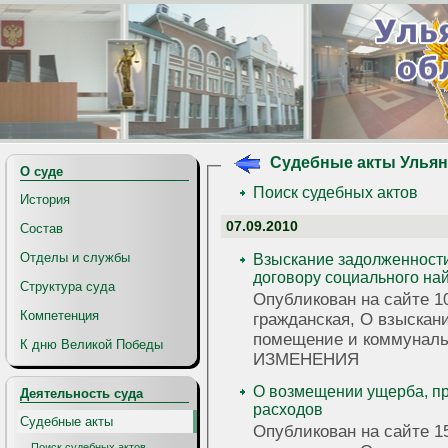
Судебные акты Ульян
О суде
Поиск судебных актов
История
07.09.2010
Состав
Отделы и службы
Взыскание задолженности
договору социального на
Структура суда
Опубликован на сайте 10
Компетенция
гражданская, О взыскан
помещение и коммуналь
К дню Великой Победы
ИЗМЕНЕНИЯ
О возмещении ущерба, пр
Деятельность суда
расходов
Судебные акты
Опубликован на сайте 15
Поиск судебных актов