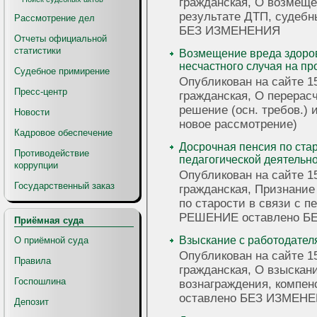
гражданская, О возмеще
результате ДТП, судеб
Рассмотрение дел
БЕЗ ИЗМЕНЕНИЯ
Отчеты официальной
статистики
Возмещение вреда здоров
несчастного случая на пр
Судебное примирение
Опубликован на сайте 15
Пресс-центр
гражданская, О перерас
решение (осн. требов.) 
Новости
новое рассмотрение)
Кадровое обеспечение
Досрочная пенсия по ста
Противодействие
педагогической деятельн
коррупции
Опубликован на сайте 15
Государственный заказ
гражданская, Признание
по старости в связи с п
РЕШЕНИЕ оставлено Б
Приёмная суда
Взыскание с работодател
О приёмной суда
Опубликован на сайте 15
Правила
гражданская, О взыскан
Госпошлина
вознаграждения, компе
оставлено БЕЗ ИЗМЕН
Депозит