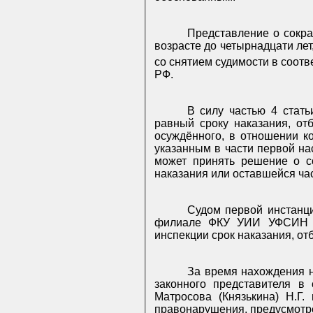
Представление о сокр
возрасте до четырнадцати ле
со снятием судимости в соотв
РФ.
В силу частью 4 стать
равный сроку наказания, от
осуждённого, в отношении к
указанным в части первой на
может принять решение о с
наказания или оставшейся час
Судом первой инстанци
филиале ФКУ УИИ УФСИН Ро
инспекции срок наказания, от
За время нахождения н
законного представителя в
Матросова (Князькина) Н.Г.
правонарушения, предусмотре