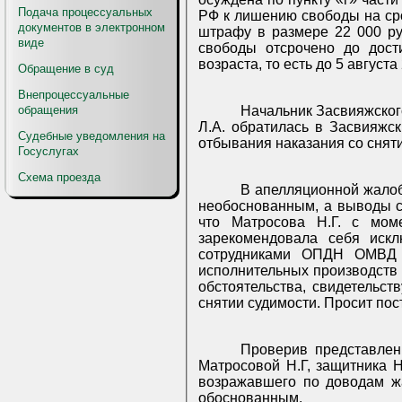
Подача процессуальных
РФ к лишению свободы на сро
документов в электронном
штрафу в размере 22 000 ру
виде
свободы отсрочено до дост
возраста, то есть до 5 августа
Обращение в суд
Внепроцессуальные
обращения
Начальник Засвияжско
Л.А. обратилась в Засвияжс
Судебные уведомления на
отбывания наказания со снят
Госуслугах
Схема проезда
В апелляционной жалоб
необоснованным, а выводы с
что Матросова Н.Г. с мом
зарекомендовала себя искл
сотрудниками ОПДН ОМВД Ро
исполнительных производств 
обстоятельства, свидетельст
снятии судимости. Просит пос
Проверив представлен
Матросовой Н.Г, защитника 
возражавшего по доводам ж
обоснованным.