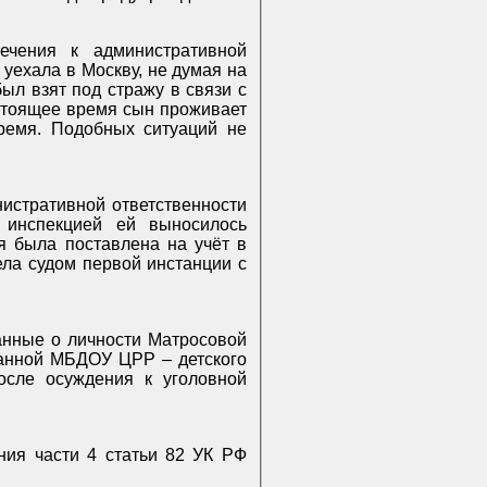
ечения к административной
 уехала в Москву, не думая на
был взят под стражу в связи с
астоящее время сын проживает
время. Подобных ситуаций не
нистративной ответственности
 инспекцией ей выносилось
я была поставлена на учёт в
ла судом первой инстанции с
анные о личности Матросовой
ыданной МБДОУ ЦРР – детского
после осуждения к уголовной
ния части 4 статьи 82 УК РФ