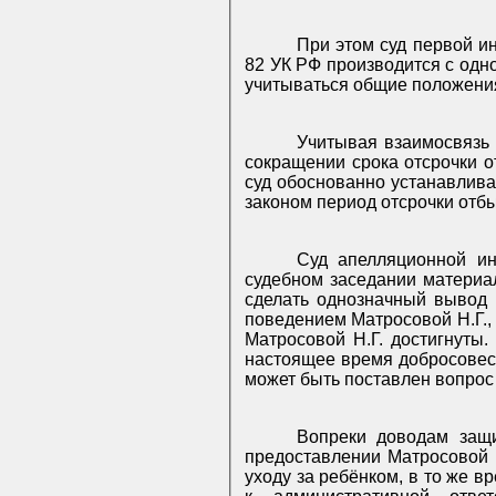
При этом суд первой ин
82 УК РФ производится с од
учитываться общие положения,
Учитывая взаимосвязь 
сокращении срока отсрочки о
суд обоснованно устанавлива
законом период отсрочки отб
Суд апелляционной ин
судебном заседании материа
сделать однозначный вывод 
поведением Матросовой Н.Г., 
Матросовой Н.Г. достигнуты
настоящее время добросовес
может быть поставлен вопрос
Вопреки доводам защи
предоставлении Матросовой 
уходу за ребёнком, в то же 