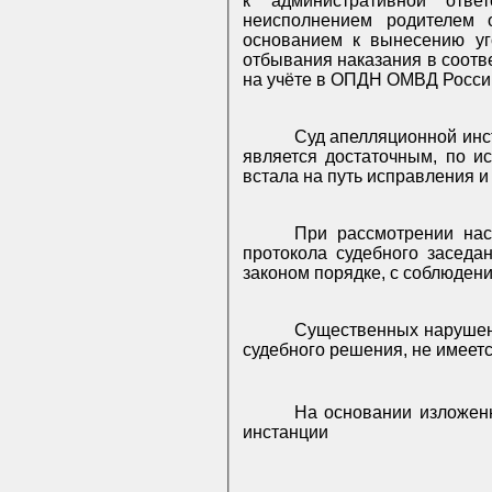
к административной отве
неисполнением родителем 
основанием к вынесению уг
отбывания наказания в соотве
на учёте в ОПДН ОМВД Росси
Суд апелляционной инст
является достаточным, по и
встала на путь исправления и
При рассмотрении нас
протокола судебного заседа
законом порядке, с соблюден
Существенных нарушени
судебного решения, не имеетс
На основании изложенн
инстанции