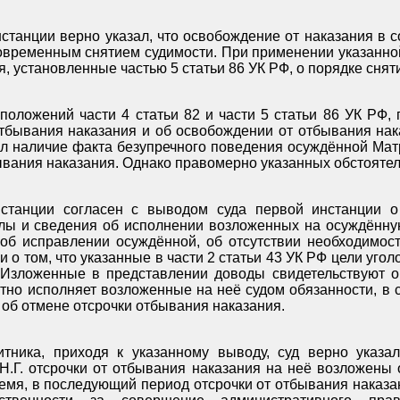
станции верно указал, что освобождение от наказания в с
новременным снятием судимости. При применении указанно
 установленные частью 5 статьи 86 УК РФ, о порядке снят
положений части 4 статьи 82 и части 5 статьи 86 УК РФ,
тбывания наказания и об освобождении от отбывания нак
л наличие факта безупречного поведения осуждённой Мат
ывания наказания. Однако правомерно указанных обстоятел
станции согласен с выводом суда первой инстанции о
лы и сведения об исполнении возложенных на осуждённу
об исправлении осуждённой, об отсутствии необходимос
и о том, что указанные в части 2 статьи 43 УК РФ цели уго
. Изложенные в представлении доводы свидетельствуют о
тно исполняет возложенные на неё судом обязанности, в 
 об отмене отсрочки отбывания наказания.
тника, приходя к указанному выводу, суд верно указал
Н.Г. отсрочки от отбывания наказания на неё возложены
время, в последующий период отсрочки от отбывания наказ