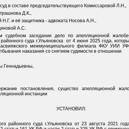
суд в составе председательствующего Комиссаровой Л.Н.,
трашнова Д.К.,
Н.Г. и её защитника - адвоката Носова А.Н.,
иновой А.С.
ом судебном заседании дело по апелляционной жалобе
районного суда г.Ульяновска
от 4 июня 2025 года, котор
 Засвияжского межмуниципального филиала ФКУ УИИ УФ
отбывания наказания со снятием судимости в отношении
 Геннадьевны,
ержание постановления, существо апелляционной жал
елляционной инстанции
УСТАНОВИЛ:
го районного суда г.Ульяновска от 23 августа 2021 года
 2 статьи 161 УК РФ и части 2 статьи 325 УК РФ с применен