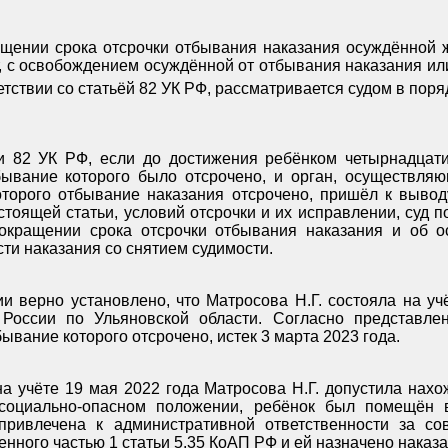
ащении срока отсрочки отбывания наказания осуждённой
т, с освобождением осуждённой от отбывания наказания ил
етствии со статьёй 82 УК РФ, рассматривается судом в поря
и 82 УК РФ, если до достижения ребёнком четырнадцатил
бывание которого было отсрочено, и орган, осуществля
оторого отбывание наказания отсрочено, пришёл к выво
стоящей статьи, условий отсрочки и их исправлении, суд п
окращении срока отсрочки отбывания наказания и об о
ти наказания со снятием судимости.
и верно установлено, что Матросова Н.Г. состояла на у
ссии по Ульяновской области. Согласно представлени
бывание которого отсрочено, истек 3 марта 2023 года.
а учёте 19 мая 2022 года Матросова Н.Г. допустила нах
 социально-опасном положении, ребёнок был помещён
 привлечена к административной ответственности за с
нного частью 1 статьи 5.35 КоАП РФ и ей назначено наказ