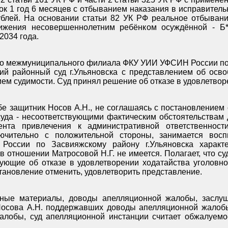
к 1 год 6 месяцев с отбыванием наказания в исправител
блей. На основании статьи 82 УК РФ реальное отбыван
ижения несовершеннолетним ребёнком осуждённой - Б**
 2034 года.
го межмуниципального филиала ФКУ УИИ УФСИН России по
кий районный суд г.Ульяновска с представлением об осво
ием судимости. Суд принял решение об отказе в удовлетво
е защитник Носов А.Н., не соглашаясь с постановлением с
уда - несоответствующими фактическим обстоятельствам д
ента привлечения к административной ответственнос
ючительно с положительной стороны, занимается вос
ссии по Засвияжскому району г.Ульяновска характер
в отношении Матросовой Н.Г. не имеется. Полагает, что с
вующие об отказе в удовлетворении ходатайства уголовн
тановление отменить, удовлетворить представление.
ные материалы, доводы апелляционной жалобы, заслу
Носова А.Н. поддержавших доводы апелляционной жалобы
алобы, суд апелляционной инстанции считает обжалуемо