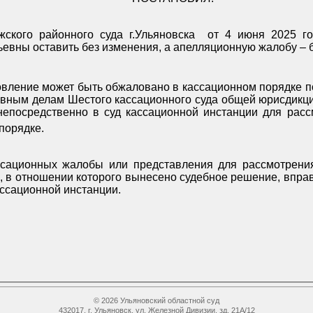
ского районного суда г.Ульяновска
от 4 июня 2025 г
вны оставить без изменения, а апелляционную жалобу – б
вление может быть обжаловано в кассационном порядке п
овным делам Шестого кассационного суда общей юрисдикц
епосредственно в суд кассационной инстанции для рас
порядке.
ссационных жалобы или представления для рассмотрения
, в отношении которого вынесено судебное решение, вправ
ассационной инстанции.
й
© 2026 Ульяновский областной суд
432017, г. Ульяновск, ул. Железной Дивизии, зд. 21А/12