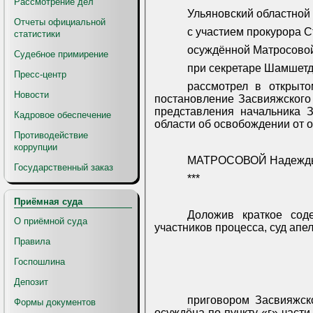
Рассмотрение дел
Ульяновский областной 
Отчеты официальной
с участием прокурора С
статистики
осуждённой Матросовой 
Судебное примирение
при секретаре Шамшетд
Пресс-центр
рассмотрел в открыт
Новости
постановление Засвияжского 
представления начальника
Кадровое обеспечение
области об освобождении от 
Противодействие
коррупции
МАТРОСОВОЙ Надежды
Государственный заказ
***
Приёмная суда
Доложив краткое сод
О приёмной суда
участников процесса, суд ап
Правила
Госпошлина
Депозит
приговором
Засвияжско
Формы документов
осуждёна по пункту «г» части