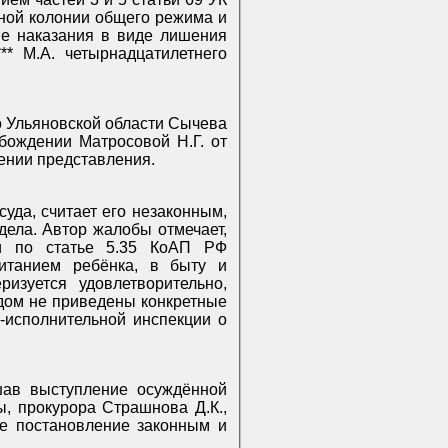
ьной колонии общего режима и
ие наказания в виде лишения
* М.А. четырнадцатилетнего
 Ульяновской области Сычева
бождении Матросовой Н.Г. от
рении представления.
уда, считает его незаконным,
ела. Автор жалобы отмечает,
ти по статье 5.35 КоАП РФ
питанием ребёнка, в быту и
изуется удовлетворительно,
удом не приведены конкретные
о-исполнительной инспекции о
шав выступление осуждённой
, прокурора Страшнова Д.К.,
е постановление законным и