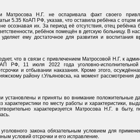
и Матросова Н.Г. не оспаривала факт своего привл
татьи 5.35 КоАП РФ, указав, что оставила ребёнка с отцом и
не осознавая их. За период её отсутствия, отец ребёнка 
ветственности, ребёнок помещён в детскую больницу. В н
, уделяет ему достаточное для развития и воспитания 
дует, что в связи с привлечением Матросовой Н.Г. к адми
оАП РФ, 11 июля 2022 года уголовно-исполнительной
тсрочки и отбывании наказания. Кроме этого, осуждённа
жскому району г.Ульяновска, на момент рассмотрения де
ии установлены и приняты во внимание положительные д
 из характеристики по месту работы и характеристики, в
творительно характеризуется Матросова Н.Г. в быту, 
ась.
 уголовного закона обязательным условием для примене
ным условий отсрочки и его исправление.