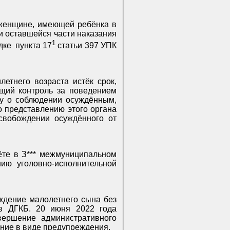
 женщине, имеющей ребёнка в
и оставшейся части наказания
1
дке
пункта 17
статьи 397 УПК
етнего возраста истёк срок,
ющий контроль за поведением
ду о соблюдении осуждённым,
о представлению этого органа
свобождении осуждённого от
чёте в З*** межмуниципальном
ю уголовно-исполнительной
ождение малолетнего сына без
 в ДГКБ. 20 июня 2022 года
овершение административного
ание в виде предупреждения.