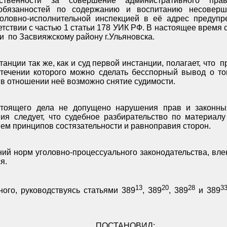
тственности за совершение административного прав
обязанностей по содержанию и воспитанию несоверше
оловно-исполнительной инспекцией в её адрес предупр
тствии с частью 1 статьи 178 УИК РФ. В настоящее время 
и
по Засвияжскому району г.Ульяновска.
анции так же, как и суд первой инстанции, полагает, что
п
стечении которого можно сделать бесспорный вывод о том
 в отношении неё возможно снятие судимости.
тоящего дела не допущено нарушения прав и законны
ния следует, что судебное разбирательство по материал
ием принципов состязательности и равноправия сторон.
й норм уголовно-процессуального законодательства, вле
я.
13
20
28
3
ого, руководствуясь статьями 389
, 389
, 389
и 389
ПОСТАНОВИЛ: