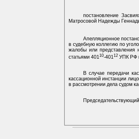
постановление Засвияж
Матросовой Надежды Геннадье
Апелляционное постано
в судебную коллегию по угол
жалобы или представления н
10
12
статьями 401
-401
УПК РФ 
В случае передачи ка
кассационной инстанции лицо
в рассмотрении дела судом к
Председательствующи