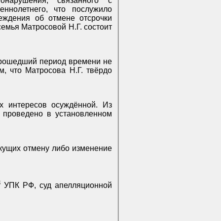
онарушения, связанного с
ннолетнего, что послужило
еждения об отмене отсрочки
семья Матросовой Н.Г. состоит
рошедший период времени не
, что Матросова Н.Г. твёрдо
х интересов осуждённой. Из
у проведено в установленном
кущих отмену либо изменение
3
УПК РФ, суд апелляционной