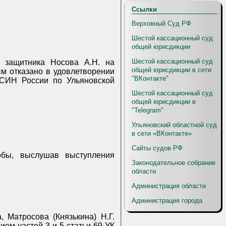
Ссылки
Верховный Суд РФ
Шестой кассационный суд
общей юрисдикции
Шестой кассационный суд
 защитника Носова А.Н. на
общей юрисдикции в сети
ым отказано в удовлетворении
"ВКонтакте"
СИН России по Ульяновской
Шестой кассационный суд
общей юрисдикции в
"Telegram"
Ульяновский областной суд
в сети «ВКонтакте»
Сайты судов РФ
обы, выслушав выступления
Законодательное собрание
области
Администрация области
Администрация города
, Матросова (Князькина) Н.Г.
ием частей 3 и 5 статьи 69 УК