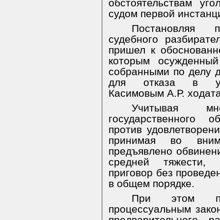
обстоятельствам уго
судом первой инстанци
Постановляя 
судебного разбирате
пришел к обоснованн
которым осужденный
собранными по делу д
для отказа в удо
Касимовым А.Р. ходата
Учитывая мн
государственного о
против удовлетворени
принимая во вним
предъявлено обвинен
средней тяжести, 
приговор без проведе
в общем порядке.
При этом пре
процессуальным зако