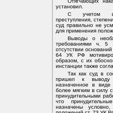
Отягчающих нака
установил.
С учетом фак
преступления, степен
суд правильно не ус
для применения поло
Выводы о необх
требованиями ч. 5
отсутствии оснований
64 УК РФ мотивиро
образом, с их обосн
инстанции также согл
Так как суд в со
пришел к выводу 
назначенное в виде
более мягким в силу с
принудительными раб
что принудительн
назначены условно,
положений ст. 73 УК Р