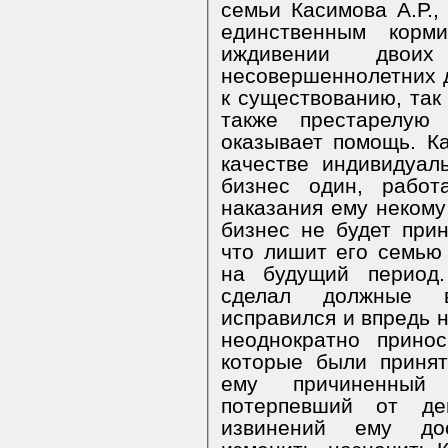
семьи Касимова А.Р.,
единственным корм
иждивении двои
несовершеннолетних д
к существованию, так 
также престарелую
оказывает помощь. Ка
качестве индивидуал
бизнес один, работ
наказания ему некому
бизнес не будет прин
что лишит его семью
на будущий период.
сделал должные в
исправился и впредь 
неоднократно прино
которые были принят
ему причиненный 
потерпевший от ден
извинений ему дос