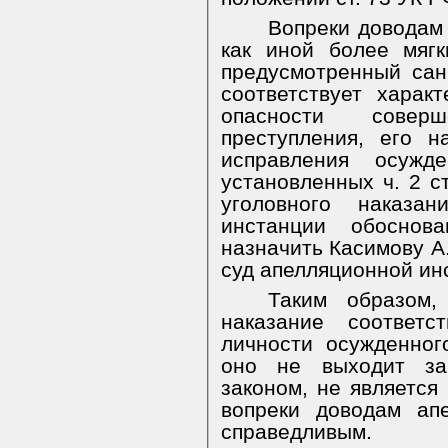
Вопреки доводам
как иной более мягк
предусмотренный сан
соответствует харак
опасности совер
преступления, его 
исправления осужд
установленных ч. 2 с
уголовного наказа
инстанции обоснов
назначить Касимову А.
суд апелляционной ин
Таким образом,
наказание соответс
личности осужденног
оно не выходит за
законом, не является
вопреки доводам ап
справедливым.