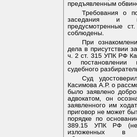
предъявленным обвин
Требования о по
заседания и пос
предусмотренные ст
соблюдены.
При ознакомлени
дела в присутствии за
ч. 2 ст. 315 УПК РФ К
о постановлении 
судебного разбирател
Суд удостовери
Касимова А.Р. о рассм
было заявлено добро
адвокатом, он осозн
заявленного им ходат
приговор не может бы
порядке по основани
389.15 УПК РФ (нес
изложенных в п