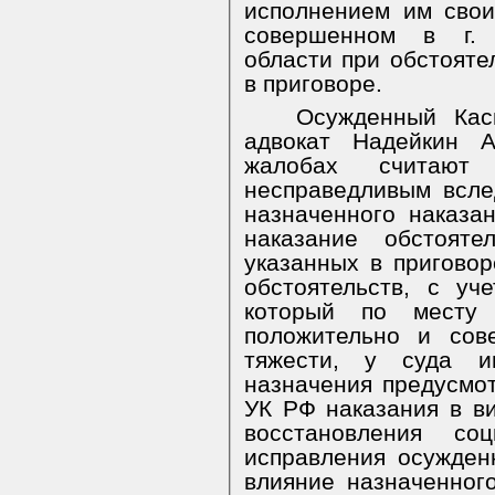
исполнением им свои
совершенном в г. 
области при обстояте
в приговоре.
Осужденный Кас
адвокат Надейкин А
жалобах считают
несправедливым всле
назначенного наказа
наказание обстояте
указанных в приговор
обстоятельств, с уч
который по месту ж
положительно и сов
тяжести, у суда и
назначения предусмот
УК РФ наказания в в
восстановления со
исправления осужден
влияние назначенног