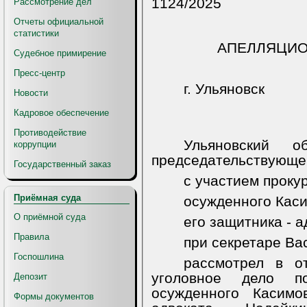
1124/2025
Рассмотрение дел
Отчеты официальной
статистики
АПЕЛЛЯЦИ
Судебное примирение
Пресс-центр
г. Ульяновск
Новости
Кадровое обеспечение
Противодействие
Ульяновский 
коррупции
председательствующег
Государственный заказ
с участием проку
Приёмная суда
осужденного Каси
О приёмной суда
его защитника - а
Правила
при секретаре Ва
Госпошлина
рассмотрел в о
уголовное дело п
Депозит
осужденного Касимо
Формы документов