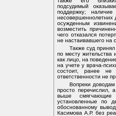
также его близки
подсудимый оказыва
поддержку; наличие
несовершеннолетних д
осужденным извинен
возместить причинен
чего отказался потер
не настаивавшего на 
Также суд принял
по месту жительства 
как лицо, на поведени
на учете у врача-псих
состоит, ранее не 
ответственности не пр
Вопреки доводам
просто перечислил, 
выше смягчающие н
установленные по д
обоснованному вывод
Касимова А.Р. без ре