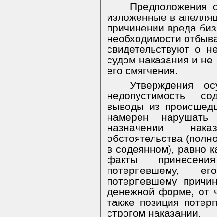
Предположения о
изложенные в апелля
причинении вреда биз
необходимости отбыва
свидетельствуют о н
судом наказания и не
его смягчения.
Утверждения о
недопустимость со
выводы из происшедш
намерен нарушать
назначении нак
обстоятельства (полн
в содеянном), равно к
факты принесени
потерпевшему, ег
потерпевшему причи
денежной форме, от ч
также позиция п
отер
строгом наказании.