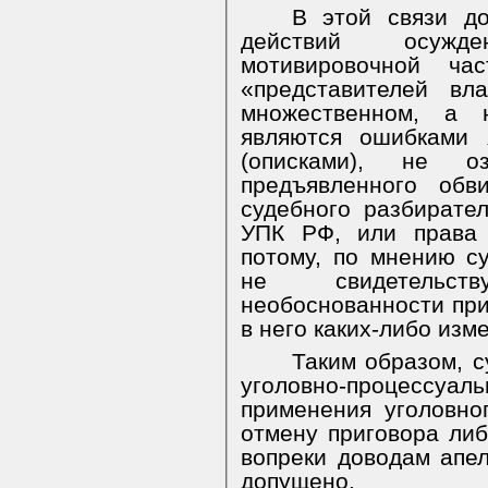
В этой связи д
действий осужд
мотивировочной ча
«представителей вл
множественном, а 
являются ошибками 
(описками), не о
предъявленного обв
судебного разбирател
УПК РФ, или права 
потому, по мнению с
не свидетельст
необоснованности при
в него каких-либо изм
Таким образом, 
уголовно-процессуал
применения уголовно
отмену приговора либ
вопреки доводам апе
допущено.