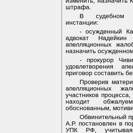
изменить, назначить К
штрафа.
В судебном з
инстанции:
- осужденный Ка
адвокат Надейкин
апелляционных жалоб
назначить осужденном
- прокурор Чиви
удовлетворения ап
приговор составить бе
Проверив матери
апелляционных жал
участников процесса,
находит обжалуе
обоснованным, мотив
Обвинительный п
А.Р. постановлен в по
УПК РФ, учитывая