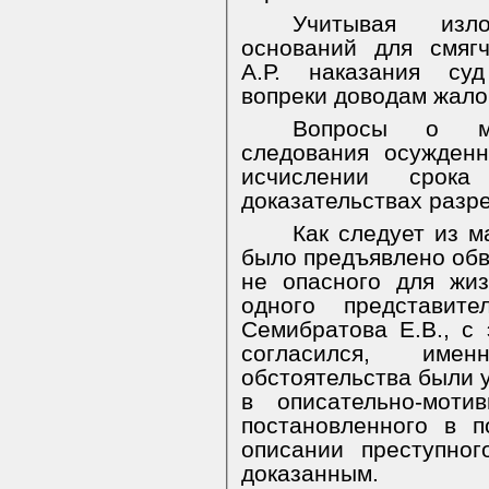
Учитывая изл
оснований для смяг
А.Р. наказания суд
вопреки доводам жалоб
Вопросы о ме
следования осужденн
исчислении срока
доказательствах разр
Как следует из м
было предъявлено обв
не опасного для жи
одного представит
Семибратова Е.В., с
согласился, име
обстоятельства были 
в описательно-моти
постановленного в 
описании преступног
доказанным.