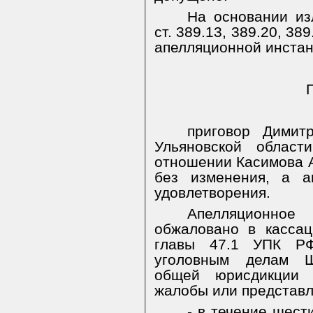
На основании изл
ст. 389.13, 389.20, 38
апелляционной инста
приговор Димитр
Ульяновской облас
отношении Касимова 
без изменения, а а
удовлетворения.
Апелляционное
обжаловано в касса
главы 47.1 УПК Р
уголовным делам Ш
общей юрисдикции 
жалобы или представл
- в течение шест