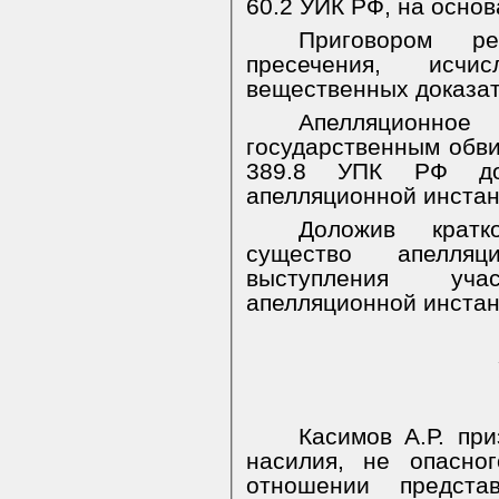
60.2 УИК РФ, на осно
Приговором 
пресечения, исчи
вещественных доказат
Апелляционное
государственным обви
389.8 УПК РФ до
апелляционной инстан
Доложив кратк
существо апелляц
выступления уч
апелляционной инста
Касимов А.Р. пр
насилия, не опасно
отношении предст