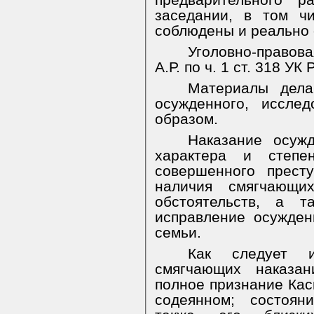
предварительного р
заседании, в том ч
соблюдены и реально 
Уголовно-правов
А.Р. по ч. 1 ст. 318 У
Материалы дела
осужденного, иссле
образом.
Наказание осуж
характера и степе
совершенного прест
наличия смягчающи
обстоятельств, а т
исправление осужден
семьи.
Как следует и
смягчающих наказан
полное признание Кас
содеянном; состоян