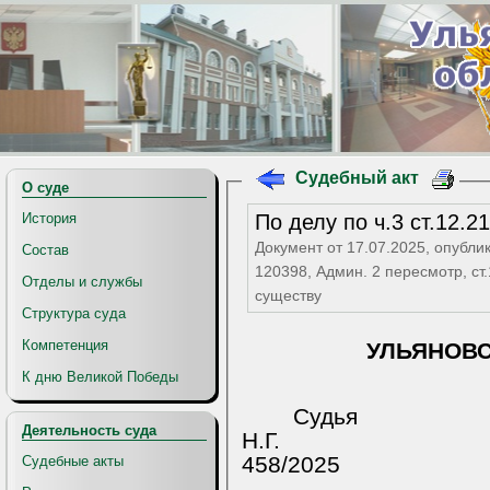
Судебный акт
О суде
По делу по ч.3 ст.12.2
История
Документ от 17.07.2025, опубли
Состав
120398, Админ. 2 пересмотр, ст
Отделы и службы
существу
Структура суда
Компетенция
УЛЬЯНОВ
К дню Великой Победы
Судь
Деятельность суда
Н.Г.
458/2025
Судебные акты