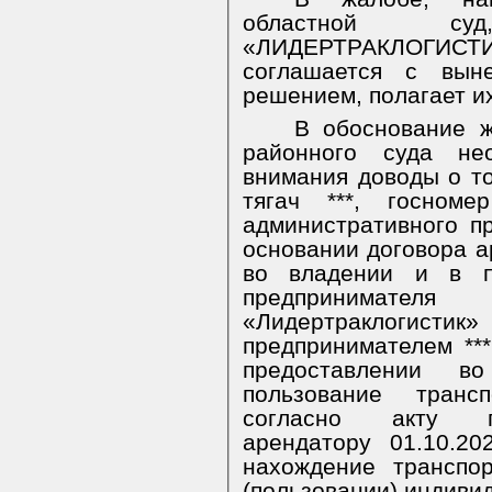
областной с
«ЛИДЕРТРАКЛОГИ
соглашается с вын
решением, полагает и
В обоснование ж
районного суда не
внимания доводы о то
тягач ***, госном
административного п
основании договора а
во владении и в по
предпринимат
«Лидертраклогис
предпринимателем **
предоставлении в
пользование транс
согласно акту пр
арендатору 01.10.2
нахождение транспо
(пользовании) индивид