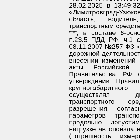
28.02.2025 в 13:49:
«Димитровград-Узюк
область, водител
транспортным средство
***, в составе 6-ос
п.23.5 ПДД РФ, ч.1 
08.11.2007 №257-ФЗ «
дорожной деятельност
внесении изменений 
акты Российской Ф
Правительства РФ
утверждении Правил
крупногабаритного
осуществлял дв
транспортного ср
разрешения, согл
параметров трансп
предельно допусти
нагрузке автопоезда 
(погрешность изме