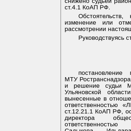
снижено судьей районн
ст.4.1 КоАП РФ.
Обстоятельств,
изменение или отм
рассмотрении настоящ
Руководствуясь ст
постановление г
МТУ Ространснадзора 
и решение судьи Ме
Ульяновской обла
вынесенные в отноше
ответственностью «
ст.12.21.1 КоАП РФ, о
директора общ
ответственность
Садыкова Ильда