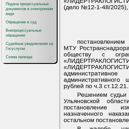
«ЛИДЕРТРАКЛОГИСТИК
Подача процессуальных
(дело №12-1-48/2025),
документов в электронном
виде
Обращение в суд
Внепроцессуальные
обращения
постановлением 
Судебные уведомления на
МТУ Ространснадзор
Госуслугах
обществу с огран
Схема проезда
«ЛИДЕРТРАКЛОГ
«ЛИДЕРТРАКЛО
административ
административного
рублей по ч.3 ст.12.21
Решением судьи 
Ульяновской област
постановление и
назначенного наказ
остальном постановле
В жалобе, нап