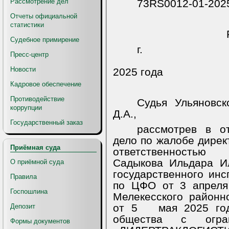
Рассмотрение дел
73RS0012-01-202
Отчеты официальной
статистики
Судебное примирение
г. Улья
Пресс-центр
Новости
2025 года
Кадровое обеспечение
Противодействие
Судья Ульяновск
коррупции
Д.А.,
Государственный заказ
рассмотрев в о
дело по жалобе дирек
Приёмная суда
ответственность
Садыкова Ильдара И
О приёмной суда
государственного ин
Правила
по ЦФО от 3 апреля
Госпошлина
Мелекесского районн
от 5 мая 2025 год
Депозит
общества с огран
Формы документов