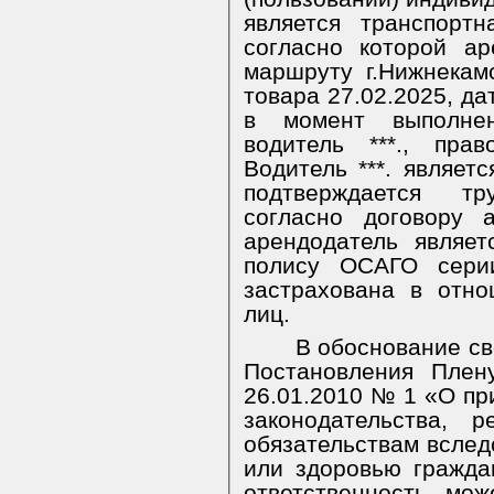
является транспортн
согласно которой а
маршруту г.Нижнекамс
товара 27.02.2025, да
в момент выполне
водитель ***., пра
Водитель ***. являет
подтверждается т
согласно договору 
арендодатель являет
полису ОСАГО серии
застрахована в отно
лиц.
В обоснование св
Постановления Плен
26.01.2010 № 1 «О пр
законодательства, 
обязательствам вслед
или здоровью гражда
ответственность мо