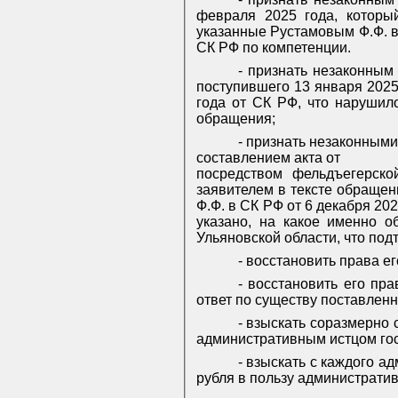
февраля 2025 года, которы
указанные Рустамовым Ф.Ф. в
СК РФ по компетенции.
- признать незаконным
поступившего 13 января 2025
года от СК РФ, что нарушил
обращения;
- признать незаконными
составлением акта от
посредством фельдъегерско
заявителем в тексте обращен
Ф.Ф. в СК РФ от 6 декабря 202
указано, на какое именно 
Ульяновской области, что под
- восстановить права е
- восстановить его пр
ответ по существу поставленн
- взыскать соразмерно
административным истцом го
- взыскать с каждого а
рубля в пользу административ