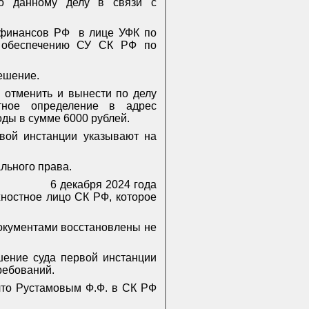
по данному делу в связи с
 финансов РФ
в лице УФК по
у обеспечению СУ СК РФ по
ешение.
 отменить и вынести по делу
тное определение в адрес
ды в сумме 6000 рублей.
вой инстанции указывают на
льного права.
6 декабря 2024 года
жностное лицо СК РФ, которое
документами восстановлены не
ение суда первой инстанции
ребований.
 что Рустамовым Ф.Ф. в СК РФ