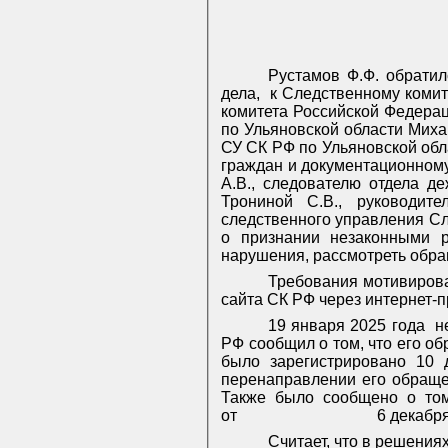
Рустамов Ф.Ф. обрати
дела,
к Следственному комит
комитета Российской Федерац
по Ульяновской области Миха
СУ СК РФ по Ульяновской обл
граждан и документационному
А.В., следователю отдела д
Трониной С.В., руководит
следственного управления Сл
о признании незаконными р
нарушения, рассмотреть обра
Требования мотивирова
сайта СК РФ через интернет-
19 января 2025 года
н
РФ сообщил о том, что его о
было зарегистрировано 10 
перенаправлении его обраще
Также было сообщено о то
от
6 декабр
Считает, что в решения