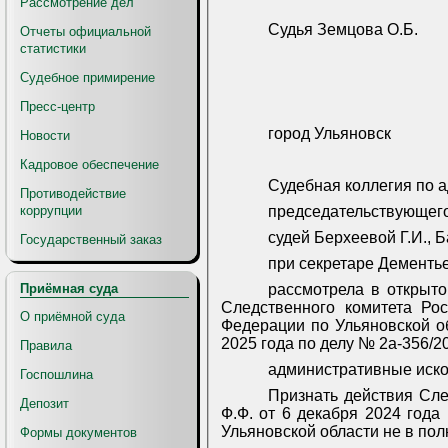
Рассмотрение дел
Судья Земцова О.Б.
Отчеты официальной
статистики
Судебное примирение
Пресс-центр
город Ульяновск
Новости
Кадровое обеспечение
Судебная коллегия по а
Противодействие
председательствующего 
коррупции
судей Берхеевой Г.И., Б
Государственный заказ
при секретаре Дементье
рассмотрела в открыт
Приёмная суда
Следственного комитета Ро
О приёмной суда
Федерации по Ульяновской о
2025 года по делу № 2а-356/2
Правила
административные иско
Госпошлина
Признать действия Сл
Депозит
Ф.Ф. от 6 декабря 2024 год
Ульяновской области не в пол
Формы документов