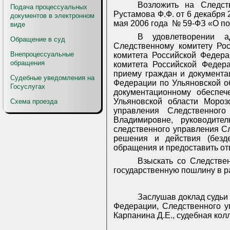
Возложить на Следст
Подача процессуальных
Рустамова Ф.Ф. от 6 декабря
документов в электронном
мая 2006 года
№ 59-ФЗ «О по
виде
В удовлетворении а
Обращение в суд
Следственному комитету Ро
Внепроцессуальные
комитета Российской Федера
обращения
комитета Российской Федер
приему граждан и документа
Судебные уведомления на
Федерации по Ульяновской о
Госуслугах
документационному обеспеч
Ульяновской области Мороз
Схема проезда
управления Следственног
Владимировне, руководите
следственного управления С
решения и действия (безде
обращения и предоставить отв
Взыскать со Следстве
государственную пошлину в 
Заслушав доклад судьи 
Федерации, Следственного у
Карпанина Д.Е., судебная кол