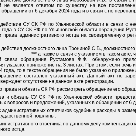
й не является ответом по существу на все поставлен
 обращении от 6 декабря 2024 года и в связи с не перена
 действие СУ СК РФ по Ульяновской области в связи с н
 года в СУ СК РФ по Ульяновской области обращения Руст
о права административного истца на своевременную рег
 действия должностного лица Трониной С.В., должностного
*** а также в связи с указанием в таком акте,
й связи обращения Рустамова Ф.Ф., обнаружено прил
ия указано: приложение на 3 листах. При этом, если речь 
4 года, то в тексте обращения не было указано о приложении
обращение составлен указанный акт. Данный акт не зар
тверждает отсутствие на данном акте регистрации.
го права и обязать СК РФ рассмотреть обращение его обращ
ава и обязать СУ СК РФ по Ульяновской области предост
ых вопросов и предложений, указанных в обращении от 6 д
 с административных ответчиков судебные расходы в разме
сударственной пошлины.
дминистративного ответчика по данному делу компенсацию 
ного истца.