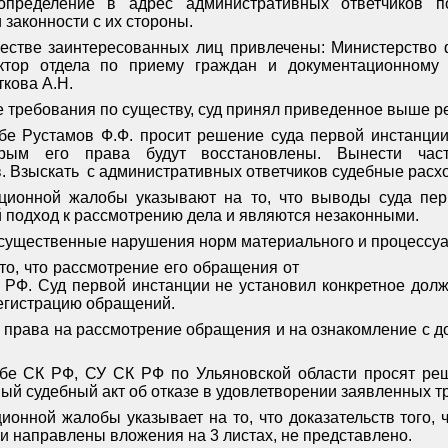
определение в адрес административных ответчиков 
аконности с их стороны.
честве заинтересованных лиц привлечены: Министерство
пектор отдела по приему граждан и документационном
ткова А.Н.
 требования по существу, суд принял приведенное выше р
е Рустамов Ф.Ф. просит решение суда первой инстанции
орым его права будут восстановлены. Вынести час
. Взыскать
с административных ответчиков судебные расхо
ционной жалобы указывают на то, что выводы суда пер
подход к рассмотрению дела и являются незаконными.
ущественные нарушения норм материального и процессуа
о, что рассмотрение его обращения от
 РФ. Суд первой инстанции не установил конкретное дол
егистрацию обращений.
го права на рассмотрение обращения и на ознакомление с 
бе СК РФ, СУ СК РФ по Ульяновской области просят реш
вый судебный акт об отказе в удовлетворении заявленных т
ионной жалобы указывает на то, что доказательств того,
и направлены вложения на 3 листах, не представлено.