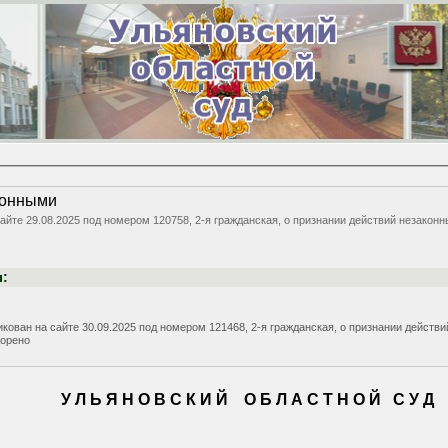
конными
сайте 29.08.2025 под номером 120758, 2-я гражданская, о признании действий незаконн
ы:
икован на сайте 30.09.2025 под номером 121468, 2-я гражданская, о признании действ
ворено
У Л Ь Я Н О В С К И Й
О Б Л А С Т Н О Й
С У Д