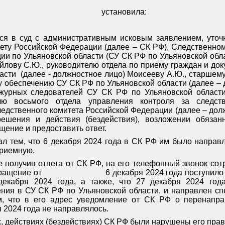
установила:
лся в суд с административным исковым заявлением, уто
ету Российской Федерации (далее – СК РФ), Следственно
ии по Ульяновской области (СУ СК РФ по Ульяновской обл
йлову С.Ю., руководителю отдела по приему граждан и д
асти
(далее - должностное лицо) Моисееву А.Ю., старшему
 обеспечению СУ СК РФ по Ульяновской области (далее –
ежурных следователей СУ СК РФ по Ульяновской области
елю восьмого отдела управления контроля за следст
едственного комитета Российской Федерации (далее – дол
ешения и действия (бездействия), возложении обязан
щение и предоставить ответ.
л тем, что 6 декабря 2024 года в СК РФ им было направ
приемную.
е получив ответа от СК РФ, на его телефонный звонок со
бращение от
6 декабря 2024 года поступило
декабря 2024 года, а также, что 27 декабря 2024 год
ния в СУ СК РФ по Ульяновской области, и направлен спе
м, что в его адрес уведомление от СК РФ о перенапр
я 2024 года не направлялось.
х, действиях (бездействиях) СК РФ были нарушены его пра