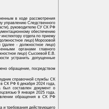
чненным в ходе рассмотрения
му управлению Следственного
асти), руководителю СУ СК РФ
окументационному обеспечению
 инспектору отдела по приему
 должностное лицо) Морозовой
 (далее - должностное лицо)
венными органами главного
жностное лицо) Сысоевой Е.В.
ности устранить допущенные
лено обращение, посредством
трудник справочной службы СК
 в СК РФ 6 декабря 2024 года,
а был составлен документ о
цсвязью 9 января 2025 года.
авлении обращения в СК РФ
ва и требования действующего