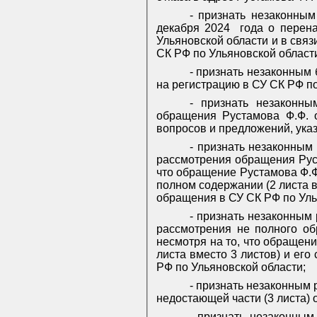
- признать незаконны
декабря 2024
года о перен
Ульяновской области и в свя
СК РФ по Ульяновской област
- признать незаконным 
на регистрацию в СУ СК РФ по
- признать незаконн
обращения Рустамова Ф.Ф. 
вопросов и предложений, ука
- признать незаконным
рассмотрения обращения Руст
что обращение Рустамова Ф.Ф
полном содержании (2 листа в
обращения в СУ СК РФ по Уль
- признать незаконным
рассмотрения не полного об
несмотря на то, что обращен
листа вместо 3 листов) и ег
РФ по Ульяновской области;
- признать незаконным
недостающей части (3 листа) 
- признать незаконным