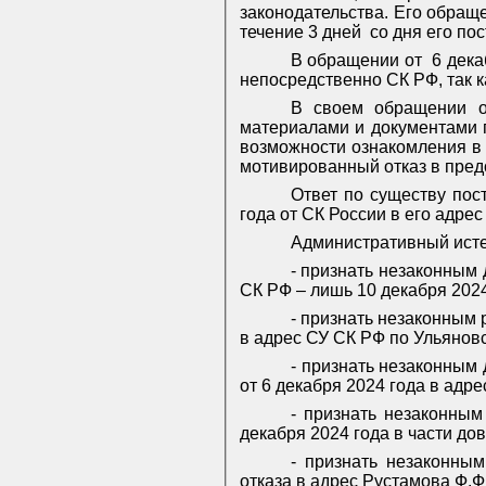
законодательства. Его обращ
течение 3 дней
со дня его по
В обращении от
6 дека
непосредственно СК РФ, так к
В своем обращении о
материалами и документами п
возможности ознакомления в
мотивированный отказ в пред
Ответ по существу пос
года от СК России в его адрес
Административный исте
- признать незаконным 
СК РФ – лишь 10 декабря 2024
- признать незаконным
в адрес СУ СК РФ по Ульяновс
- признать незаконным
от 6 декабря 2024 года в адре
- признать незаконны
декабря 2024 года в части до
- признать незаконны
отказа в адрес Рустамова Ф.