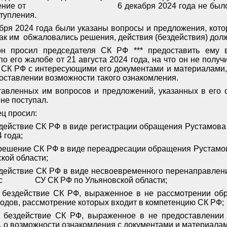
ение от
6 декабря 2024 года не был
ступления.
бря 2024 года были указаны вопросы и предложения, кот
ак им
обжаловались решения, действия (бездействия) дол
н просил председателя СК РФ *** предоставить ему в
о его жалобе от 21 августа 2024 года, на что он не полу
 СК РФ с интересующими его документами и материалами, 
оставлении возможности такого ознакомления.
тавленных им вопросов и предложений, указанных в его 
 не поступал.
ц просил:
действие СК РФ в виде регистрации обращения Рустамова Ф
 года;
 решение СК РФ в виде переадресации обращения Рустамова
кой области;
 действие СК РФ в виде несвоевременного перенаправлен
с
СУ СК РФ по Ульяновской области;
м бездействие СК РФ, выраженное в не рассмотрении об
водов, рассмотрение которых входит в компетенцию СК РФ;
м бездействие СК РФ, выраженное в не предоставлении 
Ф. о возможности ознакомления с документами и материалам