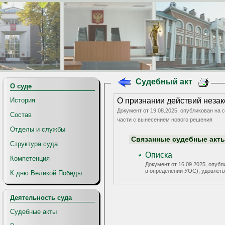
Судебный акт
О суде
История
О признании действий неза
Документ от 19.08.2025, опубликован на 
Состав
части с вынесением нового решения
Отделы и службы
Связанные судебные акт
Структура суда
Описка
Компетенция
Документ от 16.09.2025, опубл
в определении УОС), удовлет
К дню Великой Победы
Деятельность суда
Судебные акты