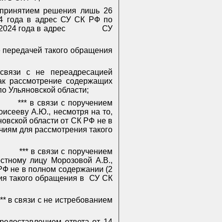
с принятием решения лишь 26
24 года в адрес СУ СК РФ по
2024 года в адрес
СУ
е передачей такого обращения
связи с не переадресацией
ак рассмотрение содержащих
о Ульяновской области;
*** в связи с поручением
исееву А.Ю., несмотря на то,
овской области от СК РФ не в
очиям для рассмотрения такого
*** в связи с поручением
стному лицу Морозовой А.В.,
РФ не в полном содержании (2
ия такого обращения в
СУ СК
*** в связи с не истребованием
предоставлением ответа от 14