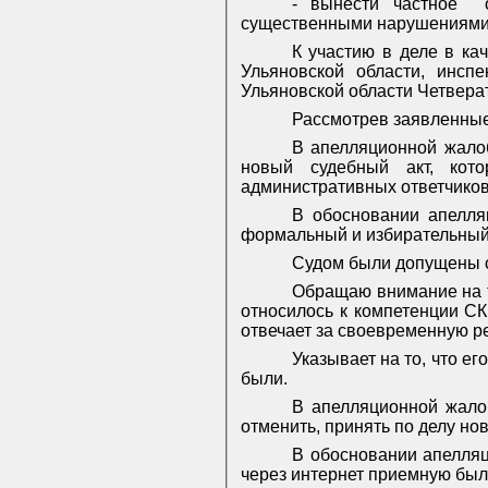
- вынести частное
существенными нарушениями з
К участию в деле в ка
Ульяновской области, инс
Ульяновской области Четвера
Рассмотрев заявленные
В апелляционной жалоб
новый судебный акт, кот
административных ответчиков
В обосновании апелля
формальный и избирательный 
Судом были допущены с
Обращаю внимание на т
относилось к компетенции СК
отвечает за своевременную р
Указывает на то, что е
были.
В апелляционной жало
отменить, принять по делу но
В обосновании апелляц
через интернет приемную был