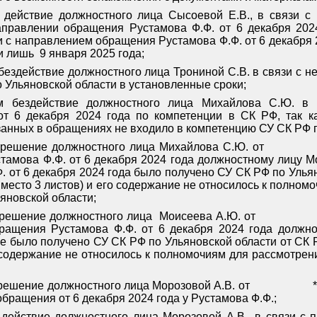
м действие должностного лица Сысоевой Е.В., в связи 
аправлении обращения Рустамова Ф.Ф. от 6 декабря 20
зи с направлением обращения Рустамова Ф.Ф. от 6 декабря 
и лишь
9 января 2025 года;
бездействие должностного лица Трониной С.В. в связи с н
 Ульяновской области в установленные сроки;
ым бездействие должностного лица Михайлова С.Ю. в 
от 6 декабря 2024 года по компетенции в СК РФ, так к
занных в обращениях не входило в компетенцию СУ СК РФ п
 решение должностного лица Михайлова С.Ю. от
амова Ф.Ф. от 6 декабря 2024 года должностному лицу Мо
. от 6 декабря 2024 года было получено СУ СК РФ по Ульян
место 3 листов) и его содержание не относилось к полном
яновской области;
 решение должностного лица
Моисеева А.Ю. от
ращения Рустамова Ф.Ф. от 6 декабря 2024 года должно
ие было получено СУ СК РФ по Ульяновской области от СК 
о содержание не относилось к полномочиям для рассмотрен
 решение должностного лица Морозовой А.В. от
обращения от 6 декабря 2024 года у Рустамова Ф.Ф.;
 действие должностного лица Морозовой А.В., в связи с 