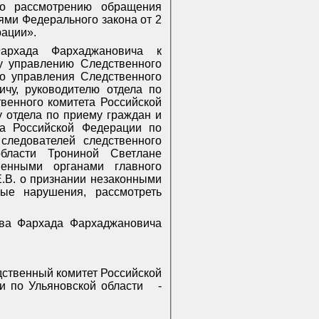
по рассмотрению обращения
ями Федерального закона от 2
ации».
Фархада Фархаджановича к
у управлению Следственного
го управления Следственного
чу, руководителю отдела по
венного комитета Российской
 отдела по приему граждан и
та Российской Федерации по
следователей следственного
бласти Трониной Светлане
венными органами главного
.В. о признании незаконными
ные нарушения, рассмотреть
ова Фархада Фархаджановича
ственный комитет Российской
и по Ульяновской области
-