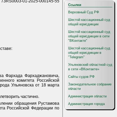
73RS0003-01-2025-000145-55
Ссылки
Верховный Суд РФ
Шестой кассационный суд
общей юрисдикции
Шестой кассационный суд
общей юрисдикции в сети
"ВКонтакте"
ставе:
Шестой кассационный суд
общей юрисдикции в
"Telegram"
Ульяновский областной суд
в сети «ВКонтакте»
ва Фархада Фархаджановича,
Сайты судов РФ
енного комитета Российской
Законодательное собрание
рода Ульяновска от 18 марта
области
етворить частично.
Администрация области
авлении обращения Рустамова
Администрация города
ета Российской Федерации по