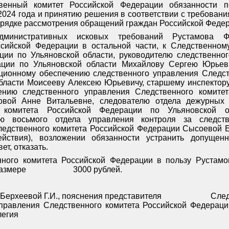
венный комитет Российской Федерации обязанности 
 2024 года и принятию решения в соответствии с требовани
рядке рассмотрения обращений граждан Российской Федер
дминистративных исковых требований Рустамова 
ссийской Федерации в остальной части, к Следственном
ции по Ульяновской области, руководителю следственно
ации по Ульяновской области Михайлову Сергею Юрьеви
ционному обеспечению следственного управления Следст
бласти Моисееву Алексею Юрьевичу, старшему инспектору
ению следственного управления Следственного комите
овой Анне Витальевне, следователю отдела дежурных 
о комитета Российской Федерации по Ульяновской о
лю восьмого отдела управления контроля за следст
ледственного комитета Российской Федерации Сысоевой Е
йствия), возложении обязанности устранить допущен
ет, отказать.
нного комитета Российской Федерации в пользу Рустам
размере
3000 рублей.
Берхеевой Г.И., пояснения представителя
След
правления Следственного комитета Российской Федераци
легия