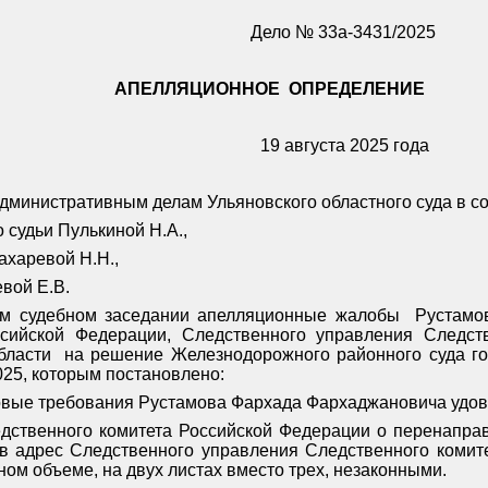
Дело № 33а-3431/2025
АПЕЛЛЯЦИОННОЕ
ОПРЕДЕЛЕНИЕ
19 августа 2025 года
дминистративным делам Ульяновского областного суда в со
судьи Пулькиной Н.А.,
ахаревой Н.Н.,
вой Е.В.
ом судебном заседании апелляционные жалобы
Рустамо
ссийской Федерации, Следственного управления Следств
бласти
на решение Железнодорожного районного суда го
025, которым постановлено:
вые требования Рустамова Фархада Фархаджановича удовл
едственного комитета Российской Федерации о перенапр
а в адрес Следственного управления Следственного комит
ном объеме, на двух листах вместо трех, незаконными.