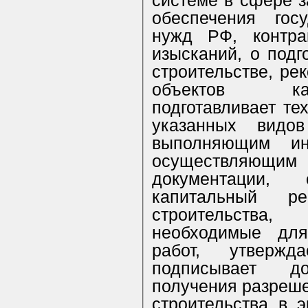
системе в сфере з
обеспечения гос
нужд РФ, контра
изысканий, о подг
строительстве, ре
объектов кап
подготавливает те
указанных видов
выполняющим ин
осуществляющ
документации, с
капитальный ре
строительства
необходимые для
работ, утвержд
подписывает д
получения разреше
строительства в 