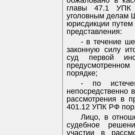
обжаловано в кас
главы 47.1 УПК
уголовным делам Ш
юрисдикции путем
представления:
- в течение ш
законную силу ит
суд первой ин
предусмотренном 
порядке;
- по истече
непосредственно в
рассмотрения в п
401.12 УПК РФ пор
Лицо, в отнош
судебное решени
участии в рассм