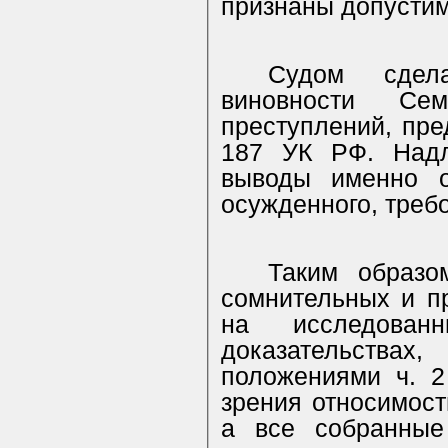
признаны допусти
Судом сдел
виновности
Се
преступлений, пред
187 УК РФ. Надл
выводы именно о
осужденного, треб
Таким образо
сомнительных и пр
на исследован
доказательствах
положениями ч. 2
зрения относимост
а все собранные 