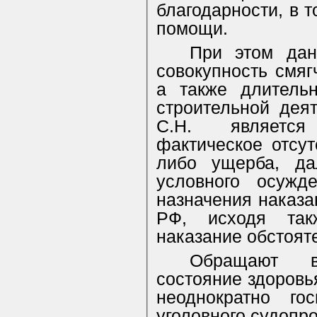
благодарности, в 
помощи.
При этом дан
совокупность смяг
а также длитель
строительной дея
С.Н. является
фактическое отсут
либо ущерба, да
условного осужд
назначения наказан
РФ, исходя так
наказание обстоят
Обращают в
состояние здоровь
неоднократно го
уголовного судопро