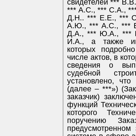
свидетелей *** В.В., 
*** А.С., *** С.А., **
Д.Н.. *** Е.Е., *** С
А.Ю., *** А.С., *** Е
Д.А., *** Ю.А., *** Р
И.А., а также и
которых подробно
числе актов, в ко
сведения о выпо
судебной строит
установлено, что
(далее – ***»)
(За
заказчик) заключе
функций Техническ
которого Технич
поручению Зака
предусмотренном 