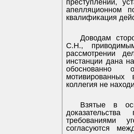
преступлений, ус
апелляционном п
квалификация дейс
Доводам стор
С.Н., приводим
рассмотрении де
инстанции дана н
обоснованно 
мотивированных 
коллегия не находи
Взятые в осн
доказательства
требованиями уго
согласуются меж