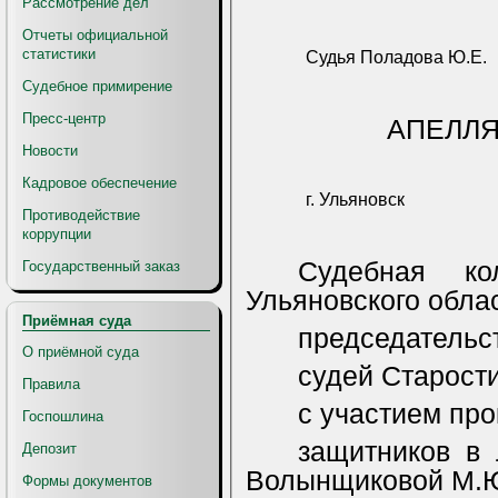
Рассмотрение дел
Отчеты официальной
статистики
Судья Поладова Ю.Е.
Судебное примирение
Пресс-центр
АПЕЛЛ
Новости
Кадровое обеспечение
г. Ульяновск
Противодействие
коррупции
Судебная ко
Государственный заказ
Ульяновского облас
Приёмная суда
председательс
О приёмной суда
судей Старости
Правила
с участием про
Госпошлина
защитников в 
Депозит
Волынщиковой М.Ю
Формы документов