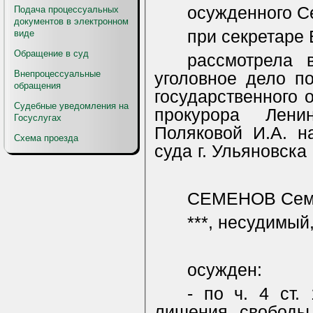
осужденного С
Подача процессуальных
документов в электронном
при секретаре 
виде
Обращение в суд
рассмотрела 
Внепроцессуальные
уголовное дело п
обращения
государственного 
Судебные уведомления на
прокурора Лени
Госуслугах
Поляковой И.А. н
Схема проезда
суда г. Ульяновска
СЕМЕНОВ Семе
***, несудимый
осужден:
- по ч. 4 ст
лишения свободы