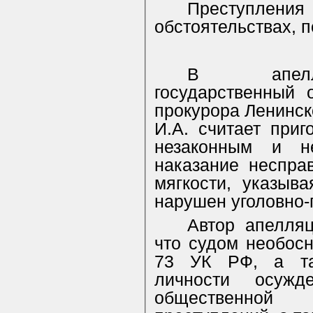
Преступлен
обстоятельствах, 
В апелля
государственный 
прокурора Ленинск
И.А. считает при
незаконным и не
наказание неспра
мягкости, указыв
нарушен уголовно-
Автор апелляц
что судом необос
73 УК РФ, а так
личности осужд
общественной