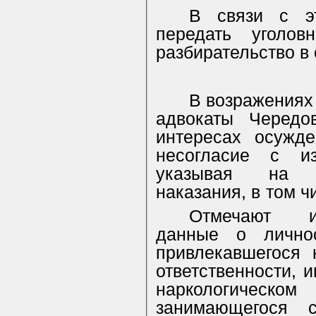
В связи с эт
передать уголо
разбирательство в 
В возражениях
адвокаты Чередо
интересах осужд
несогласие с и
указывая на с
наказания, в том ч
Отмечают ис
данные о лично
привлекавшегося 
ответственности, 
наркологическо
занимающегося 