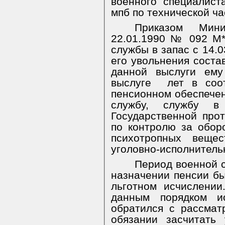
военного специалист
мпб по технической ча
Приказом Мин
22.01.1990 № 092 М*
службы в запас с 14.0
его увольнения соста
данной выслуги ему
выслуге
лет в соо
пенсионном обеспече
службу, службу в
Государственной про
по контролю за обор
психотропных вещес
уголовно-исполнитель
Период военной 
назначении пенсии бы
льготном исчислении
данным порядком ис
обратился с рассма
обязании засчитать