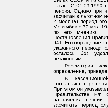
Силах СССР и по
сос
запас. С 01.03.1990 
пенсия. Однако при 
засчитан в
льготном и
2 месяца)
период его
Мозамбик с 30
мая 198
по его мнению,
Постановления Правит
941. Его о
бращение к о
указанного периода 
осталось без удовл
незаконным.
Рассмотрев иск
определение, приведе
В кассационн
соглашаясь с решение
При этом он указывае
Правительства РФ
назначения пенсии
засчитать период сл