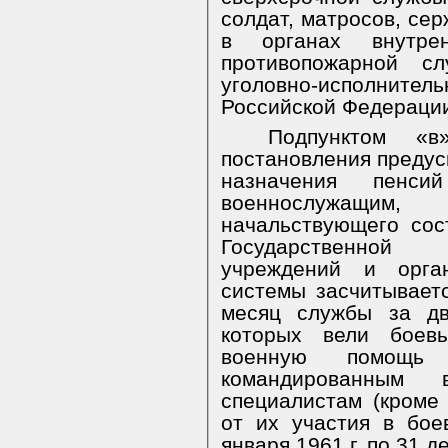
солдат, матросов, се
в органах внутрен
противопожарной
сл
уголовно-исполнител
Российской Федераци
Подпунктом 
постановления предусм
назначения пенс
военнослужащи
начальствующего сос
Государственной 
учреждений и орган
системы засчитывает
месяц службы за дв
которых вели боев
военную помощь 
командированным
специалистам (кроме 
от их участия в бое
января 1961 г. по 31 д