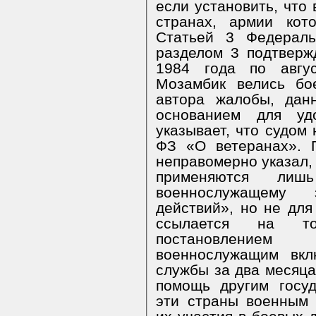
если установить, что
странах, армии кот
Статьей 3 Федераль
разделом 3 подтверж
1984 года по авгу
Мозамбик велись бо
автора жалобы, дан
основанием для уд
указывает, что судом 
ФЗ «О ветеранах». 
неправомерно указал,
применяются лиш
военнослужащему 
действий», но не для
ссылается на то
постановление
военнослужащим вкл
службы за два месяца
помощь другим госу
эти страны военным 