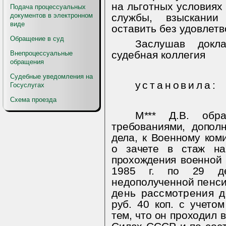
на льготных условиях
Подача процессуальных
документов в электронном
службы, взыскании
виде
оставить без удовлет
Обращение в суд
Заслушав докл
судебная коллегия
Внепроцессуальные
обращения
Судебные уведомления на
установила:
Госуслугах
Схема проезда
М*** Д.В. обр
требованиями, допо
дела, к Военному ком
о зачете в стаж на
прохождения военной
1985 г. по 29 де
недополученной
пенси
день рассмотрения 
руб. 40 коп. с учето
тем, что
он проходил 