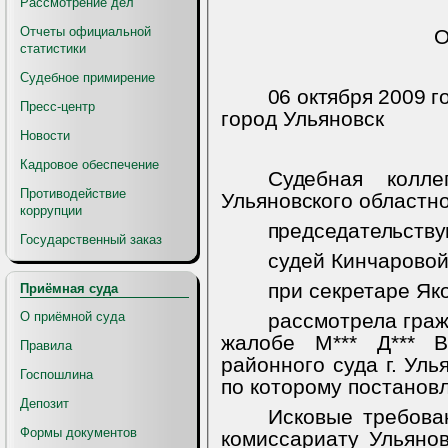
Рассмотрение дел
Отчеты официальной
статистики
Судебное примирение
06 октября 2009 г
Пресс-центр
город Ульяновск
Новости
Кадровое обеспечение
Судебная колл
Противодействие
Ульяновского областно
коррупции
председательству
Государственный заказ
судей Кинчаровой 
при секретаре Як
Приёмная суда
О приёмной суда
рассмотрела граж
жалобе М*** Д*** В
Правила
районного суда г. Ул
Госпошлина
по которому постанов
Депозит
Исковые требован
Формы документов
комиссариату Ульянов