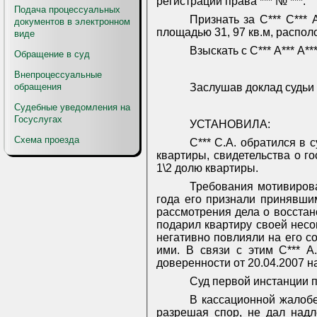
регистрации права *** № ***.
Подача процессуальных
Признать за С*** С***
документов в электронном
площадью 31, 97 кв.м, расположе
виде
Взыскать с С*** А*** А*
Обращение в суд
Внепроцессуальные
обращения
Заслушав доклад судьи 
Судебные уведомления на
Госуслугах
УСТАНОВИЛА:
Схема проезда
С*** С.А. обратился в 
квартиры, свидетельства о г
1\2 долю квартиры.
Требования мотивирова
года его признали принявшим
рассмотрения дела о восстано
подарил квартиру своей несо
негативно повлияли на его с
ими. В связи с этим С*** А
доверенности от 20.04.2007 н
Суд первой инстанции 
В кассационной жалобе 
разрешая спор, не дал над