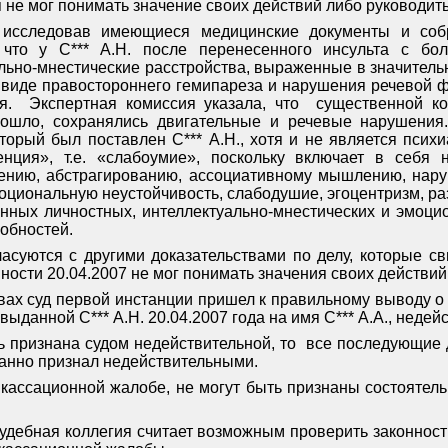
 не мог понимать значение своих действий либо руководить
, исследовав имеющиеся медицинские документы и соб
что у С*** А.Н. после перенесенного инсульта с бо
ьно-мнестические расстройства, выраженные в значительн
 виде правостороннего гемипареза и нарушения речевой фу
я.
Экспертная комиссия указала, что
существенной ко
ошло, сохранялись двигательные и речевые нарушения.
торый был поставлен С*** А.Н., хотя и не является псих
енция», т.е. «слабоумие», поскольку включает в себя 
ению, абстрагированию, ассоциативному мышлению, нару
оциональную неустойчивость, слабодушие, эгоцентризм, раз
ных личностных, интеллектуально-мнестических и эмоци
обностей.
асуются с другими доказательствами по делу, которые сви
ности 20.04.2007 не мог понимать значения своих действий
вах
суд первой инстанции пришел к правильному выводу о
ыданной С*** А.Н. 20.04.2007 года на имя С*** А.А., недей
ь признана судом недействительной, то
все последующие 
ванно признал недействительными.
кассационной жалобе, не могут быть признаны состоятел
судебная коллегия считает возможным проверить законност