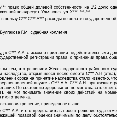
 А*** право общей долевой собственности на 1\2 долю о
нной по адресу: г. Ульяновск, ул. Х***, ***-***.
** в пользу С*** С*** А*** расходы по оплате государственно
Булгакова Г.М., судебная коллегия
суд к С*** А.А. с иском о признании недействительными д
осударственной регистрации права, о признании права об
ны тем, что решением Железнодорожного районного суда 
 наследство, открывшееся после смерти С*** А.Н.(отца),
влении срока на принятие наследства стало известно, что 
вершеннолетней внучке - С*** А.А. С*** А.Н. при жизни ст
ознание. По состоянию здоровья он не мог отдавать отчет 
.Н. не мог понимать значение своих действий на моме
а имя ответчика.
постановил решение, приведенное выше.
С*** А.А. и его представитель просят решение суда отмен
лежащей правовой оценки значимым по делу обстоятель