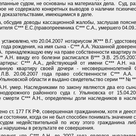
еланные судом, не основаны на материалах дела.
Суд, р
рое не содержало конкретных выводов о наличии психиче
и доказательствами, имеющимися в деле.
, обсудив доводы кассационной жалобы, заслушав пояснен
авителя С*** Е.С.(правопреемника С*** С.А., умершего 04.09
 установлено, что
20.04.2007 нотариусом Ж*** В.Г. удостов
3 года рождения, на имя сына - С*** А.А. Указанной доверен
А.
принадлежащую ему на праве собственности квартиру по ад
*** А.Н. ввиду его болезни расписался В*** Э.В. 25.05.2
артиры: С*** А.А., действующий от имени С*** А.Н. на
данную квартиру своей дочери - несовершеннолетней С
Л.В. 20.06.2007 года право собственности С*** А.А
льяновской области и выдано свидетельство серии *** № **
 А.Н. умер. Наследниками по закону являются два его сына
знодорожного районного суда г. Ульяновска от 15.04.2
 смерти С*** А.Н., определены доли наследников в насл
рено ст. 177 ГК РФ, совершенная гражданином, хотя и дее
 состоянии, когда он не был способен понимать значение 
судом недействительной по иску этого гражданина ли
 нарушены в результате ее совершения.
ледует, что
С*** А.Н. до 2007 года являлся инвалид