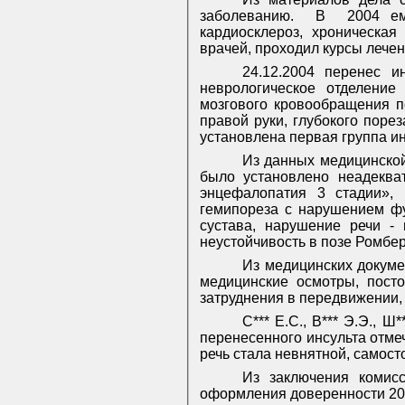
заболеванию.
В
2004 ем
кардиосклероз, хроническая
врачей, проходил курсы лечен
24.12.2004 перенес и
неврологическое отделение
мозгового кровообращения п
правой руки, глубокого поре
установлена первая группа и
Из данных медицинской 
было установлено неадеква
энцефалопатия 3 стадии»,
гемипореза с нарушением фу
сустава, нарушение речи -
неустойчивость в позе Ромбер
Из медицинских докумен
медицинские осмотры, посто
затруднения в передвижении,
С*** Е.С., В*** Э.Э., Ш*
перенесенного инсульта отмеч
речь стала невнятной, самост
Из заключения комисс
оформления доверенности 20.