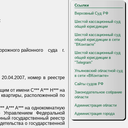
Ссылки
Верховный Суд РФ
:
Шестой кассационный суд
общей юрисдикции
Шестой кассационный суд
общей юрисдикции в сети
"ВКонтакте"
орожного районного
суда
г.
Шестой кассационный суд
общей юрисдикции в
"Telegram"
Ульяновский областной суд
в сети «ВКонтакте»
 20.04.2007, номер в реестре
Сайты судов РФ
щим от имени С*** А*** Н*** на
Законодательное собрание
, квартиры, расположенной по
области
Администрация области
* А*** А*** на однокомнатную
ную Управлением Федеральной
Администрация города
иный государственный реестр
детельства о государственной