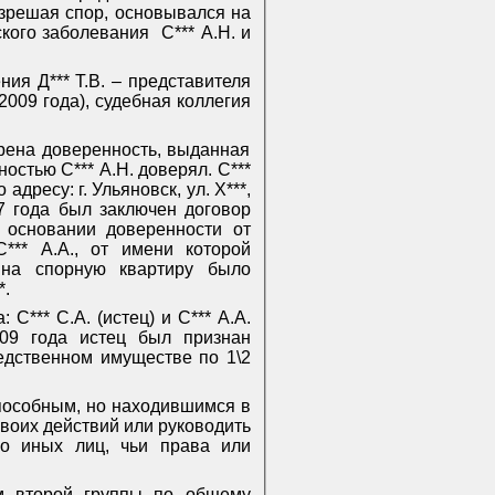
азрешая спор, основывался на
ского заболевания
С*** А.Н. и
ия Д*** Т.В. – представителя
.2009 года), судебная коллегия
ерена доверенность, выданная
ностью С*** А.Н. доверял. С***
ресу: г. Ульяновск, ул. Х***,
007 года был заключен договор
 основании доверенности от
*** А.А., от имени которой
. на спорную квартиру было
*.
: С*** С.
A
. (истец) и С*** А.А.
009 года истец был признан
едственном имуществе по 1\2
способным, но находившимся в
своих действий или руководить
бо иных лиц, чьи права или
ом второй группы по общему