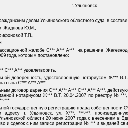
г. Ульяновск
ражданским делам Ульяновского областного суда
в составе
о
Жаднова Ю.М.,
Трифоновой Т.П.,
Н.
кассационной жалобе
С*** А*** А***
на решение
Железнод
009 года
, которым постановлено:
 С*** А*** удовлетворить.
ьной доверенность, удостоверенную нотариусом Ж*** В.Т.
на сына С*** А*** А***.
ым договор дарения С*** А*** А*** С*** А*** А***, действую
анной нотариусом Ж*** В.Т. 20.04.2007 по реестру № ***
*-***.
ной государственную регистрацию права собственности С**
 адресу: г. Ульяновск, ул. Х***, ***-***, произведен
Ульяновской области 20 июня 2007 года с внесением в Ед
о и сделок с ним записи регистрации № *** и выдачей сви