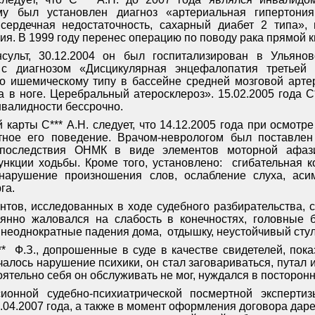
у был установлен диагноз «артериальная гипертония
 сердечная недостаточность, сахарный диабет 2 типа»
ия. В 1999 году перенес операцию по поводу рака прямой 
нсульт, 30.12.2004 он был госпитализирован в Ульяно
 с диагнозом «Дисцикулярная энцефалопатия третьей
о ишемическому типу в бассейне средней мозговой артер
за в ноге. Церебральный атеросклероз». 15.02.2005 года
нвалидности бессрочно.
карты С*** А.Н. следует, что 14.12.2005 года при осмотр
тное его поведение. Врачом-неврологом был поставлен 
 последствия ОНМК в виде элементов моторной афазии
нкции ходьбы. Кроме того, установлено:
сгибательная к
 нарушение произношения слов, ослабление слуха, асим
га.
тов, исследованных в ходе судебного разбирательства, сл
янно жаловался на слабость в конечностях, головные б
 неоднократные падения дома,
отдышку, неустойчивый стул
**
Ф.З., допрошенные в суде в качестве свидетелей, пока
алось нарушение психики, он стал заговариваться, путал и
оятельно себя он обслуживать не мог, нуждался в посторонн
ионной судебно-психиатрической посмертной экспертиз
04.2007 года, а также в момент оформления договора даре