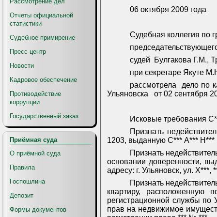
Рассмотрение дел
06 октября 2009 года
Отчеты официальной
статистики
Судебная коллегия по г
Судебное примирение
председательствующег
Пресс-центр
судей
Булгакова Г.М., 
Новости
при секретаре Якуте М.
Кадровое обеспечение
рассмотрела
дело по 
Ульяновска
от 0
2 сентября
2
Противодействие
коррупции
Государственный заказ
Исковые требования С***
Признать недействител
Приёмная суда
1203, выданную С*** А*** Н*** 
Признать недействительн
О приёмной суда
основании доверенности, выд
Правила
адресу: г. Ульяновск, ул. Х***, **
Госпошлина
Признать недействитель
квартиру, расположенную по
Депозит
регистрационной службы по 
прав на недвижимое имуществ
Формы документов