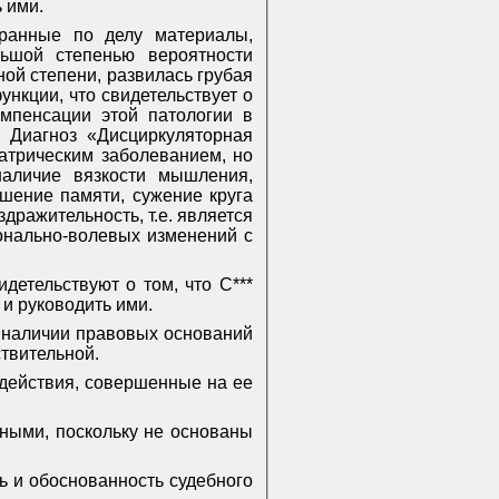
 ими.
ранные по делу материалы,
льшой степенью вероятности
ой степени, развилась грубая
нкции, что свидетельствует о
мпенсации этой патологии в
 Диагноз «Дисциркуляторная
иатрическим заболеванием, но
наличие вязкости мышления,
шение памяти, сужение круга
дражительность, т.е. является
онально-волевых изменений с
детельствуют о том, что С***
 и руководить ими.
 наличии правовых оснований
ствительной.
действия, совершенные на ее
ьными, поскольку не основаны
ь и обоснованность судебного