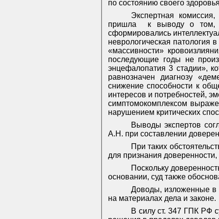
по состоянию своего здоровья
Экспертная комиссия
пришла
к выводу о том, 
сформировались интеллектуал
неврологическая патология в
«массивности» кровоизлияни
последующие годы не произ
энцефалопатия 3 стадии», ко
равнозначен диагнозу «дем
снижение способности к общ
интересов и потребностей, эм
симптомокомплексом выражен
нарушением критических спос
Выводы экспертов согл
А.Н. при составлении доверен
При таких обстоятельст
для признания доверенности, в
Поскольку доверенност
основании, суд также обосно
Доводы, изложенные в 
на материалах дела и законе.
В силу ст. 347 ГПК РФ 