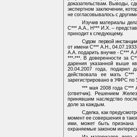
доказательствам. Выводы, сд
экспертном заключении, кото
не согласовывалось с другим
Изучив материалы дела
С*** А.А., Н*** И.Х. – предст
приходит к следующему.
Судом
первой инстанции
от имени С*** А.Н., 04.07.193
А.А. подарить внучке - С*** А.
***-***. В доверенности за С
дарения указанной выше кв
20.04.2007 года, подарил 
действовала ее мать С*** 
зарегистрировано в УФРС по У
*** мая 2008 года С***
(ответчик). Решением Желе
принявшим наследство после
доле за каждым.
Сделка, как предусмот
момент ее совершения в таком
ими, может быть признана 
охраняемые законом интересы
Из материалов дела с