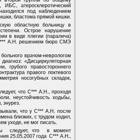
, ИБС, атеросклеротический
, находился под наблюдением
кишки, бластома прямой кишки.
вскую областную больницу в
 степени. Острое нарушение
ии в виде плегии (паралича)
 С*** А.Н. решением бюро СМЭ
е больного врачом-неврологом
диагноз: «Дисциркуляторная
, грубого правостороннего
онтрактура правого локтевого
метрия носогубных складок,
едует, что С*** А.Н., проходя
оли, неустойчивость ходьбы,
, энурез.
зывали, что у С*** А.Н. после
мена близких, с трудом ходил,
ем уходе, не мог писать.
ы
следует, что
в момент
ния 25.05.2007 года
С*** А.Н.,