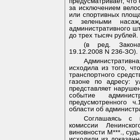
предусматривает, что 
за исключением велос
или спортивных площа
с зелеными насаж
административного шт
до трех тысяч рублей.
(в ред. Закон
19.12.2008 N 236-ЗО).
Администрати
исходила из того, чт
транспортного средств
газоне по адресу: ул
представляет нарушен
событие администр
предусмотренного ч.
области об администр
Соглашаясь с 
комиссии Ленинско
виновности М***., суд
исходили из доказан