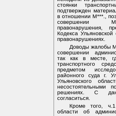
стоянки транспорт
подтвержден материа
в отношении М***., п
совершении М**
правонарушения, пр
Кодекса Ульяновской
правонарушениях.
Доводы жалобы М*
совершении админис
так как в месте, г
транспортного сред
предметом исслед
районного суда г. У
Ульяновского облас
несостоятельными п
решениях. С дан
согласиться.
Кроме того, ч.1
области об админис