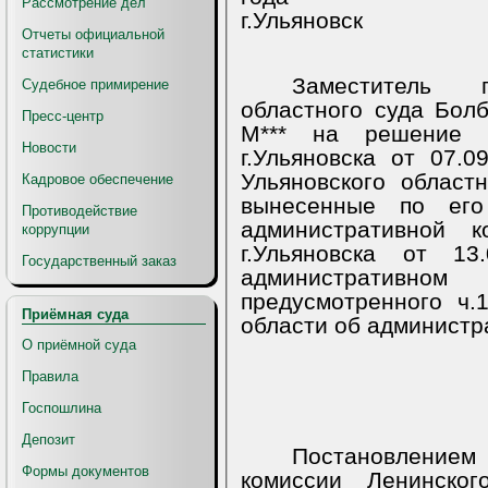
Рассмотрение дел
г.Ульяновск
Отчеты официальной
статистики
Заместитель п
Судебное примирение
областного суда Болб
Пресс-центр
М*** на решение Л
Новости
г.Ульяновска от 07.
Ульяновского областн
Кадровое обеспечение
вынесенные по его
Противодействие
административной к
коррупции
г.Ульяновска от 1
Государственный заказ
административ
предусмотренного ч.
Приёмная суда
области об администр
О приёмной суда
Правила
Госпошлина
Депозит
Постановление
Формы документов
комиссии Ленинског