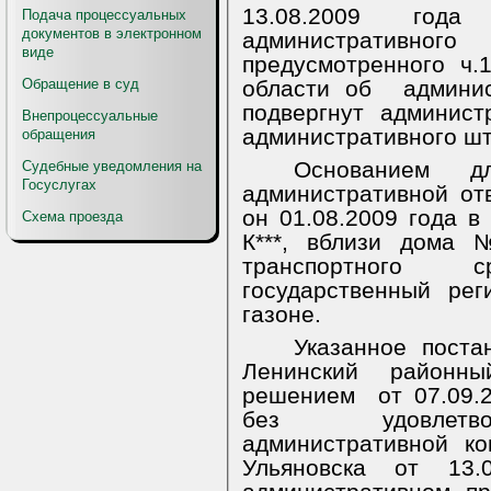
13.08.2009 год
Подача процессуальных
документов в электронном
административ
виде
предусмотренного ч.
Обращение в суд
области об
админи
подвергнут админис
Внепроцессуальные
административного шт
обращения
Основанием д
Судебные уведомления на
Госуслугах
административной отв
он 01.08.2009 года в 
Схема проезда
К***, вблизи дома 
транспортного
государственный рег
газоне.
Указанное поста
Ленинский
районны
решением
от 07.09.
без удовлетво
административной ко
Ульяновска от 13