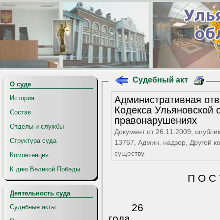
Судебный акт
О суде
Административная отве
История
Кодекса Ульяновской 
Состав
правонарушениях
Отделы и службы
Документ от 26.11.2009, опубли
Структура суда
13767, Админ. надзор, Другой ко
существу
Компетенция
К дню Великой Победы
П О С 
Деятельность суда
26 но
Судебные акты
года