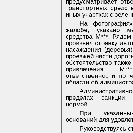
предусматривает отве
транспортных средств
иных участках с зеле
На фотографиях
жалобе, указано ме
средства М***. Рядом 
произвел стоянку авт
насаждения (деревья)
проезжей части дорог
обстоятельство также
привлечения М**
ответственности по ч
области об администр
Административное
пределах санкции, 
нормой.
При указанны
оснований для удовле
Руководствуясь ст