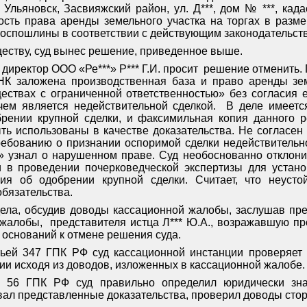
 Ульяновск, Засвияжский район, ул. Д***, дом № ***, кад
сть права аренды земельного участка на торгах в размер
госпошлины в соответствии с действующим законодательст
ществу, суд вынес решение, приведенное выше.
директор ООО «Ре***» Р*** Г.И. просит
решение отменить. П
К заложена производственная база и право аренды зем
ествах с ограниченной ответственностью» без согласия 
с чем является недействительной сделкой.
В деле имеетс
обрении крупной сделки, и факсимильная копия данного
ыть использованы в качестве доказательства. Не согласен
ребованию о признании оспоримой сделки недействительно
*» узнал о нарушенном праве. Суд необоснованно отклони
, и в проведении почерковедческой экспертизы для устан
ия об одобрении крупной сделки. Считает, что неустой
бязательства.
ела, обсудив доводы кассационной жалобы, заслушав пре
 жалобы,
представителя истца Л*** Ю.А., возражавшую п
 оснований к отмене решения суда.
тьей 347 ГПК РФ суд кассационной инстанции проверяет 
ии исходя из доводов, изложенных в кассационной жалобе.
55, 56 ГПК РФ суд правильно определил юридически зна
вал представленные доказательства, проверил доводы стор