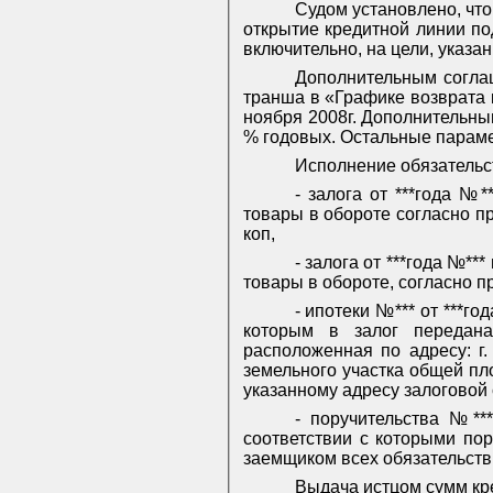
Судом установлено, что
открытие кредитной линии под
включительно, на цели, указа
Дополнительным соглаш
транша в «Графике возврата к
ноября 2008г. Дополнительны
% годовых. Остальные параме
Исполнение обязательс
- залога от ***года №
товары в обороте согласно п
коп,
- залога от ***года №*
товары в обороте, согласно п
- ипотеки №*** от ***г
которым в залог передана
расположенная по адресу: г.
земельного участка общей пл
указанному адресу залоговой 
- поручительства №***
соответствии с которыми по
заемщиком всех обязательств 
Выдача истцом сумм кр