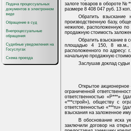
залоге товаров в обороте № *
Подача процессуальных
размере 8 408 047 руб. 13 коп.
документов в электронном
виде
Обратить взыскание 
производственную базу, обще
Обращение в суд
нежилое, расположенную по а
Внепроцессуальные
продажную стоимость заложенн
обращения
Обратить взыскание в с
Судебные уведомления на
площадью 4 150, 8 кв.м.,
Госуслугах
расположенного по адресу: г.
начальную продажную стоимост
Схема проезда
Заслушав доклад судьи 
Открытое акционерное 
ограниченной ответственность
ответственностью «Р***» (д
«***строй»), обществу с ог
ответственностью «***
ru
» (да
взыскания на заложенное им
В обоснование иска ук
заключили договор на откры
предоставил заемщику кредит