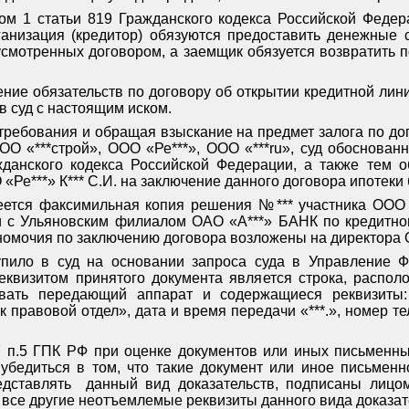
том 1 статьи 819 Гражданского кодекса Российской Феде
ганизация (кредитор) обязуются предоставить денежные с
усмотренных договором, а заемщик обязуется возвратить
ие обязательств по договору об открытии кредитной лин
 суд с настоящим иском.
ребования и обращая взыскание на предмет залога по дого
О «***строй», ООО «Ре***», ООО «***
ru
», суд обоснован
жданского кодекса Российской Федерации, а также тем о
«Ре***» К*** С.И. на заключение данного договора ипотеки
ется факсимильная копия решения №*** участника ООО «Р
и с Ульяновским филиалом ОАО «А***» БАНК по кредитно
номочия по заключению договора возложены на директора ООО
пило в суд на основании запроса суда в Управление Ф
еквизитом принятого документа является строка, распол
вать передающий аппарат и содержащиеся реквизиты
 правовой отдел», дата и время передачи «***.», номер те
67 п.5 ГПК РФ при оценке документов или иных письменны
 убедиться в том, что такие документ или иное письменн
едставлять
данный вид доказательств, подписаны лицо
 все другие неотъемлемые реквизиты данного вида доказат