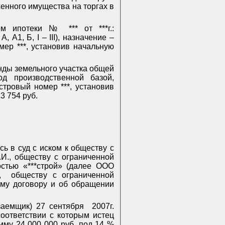
женного имущества на торгах в
м ипотеки № *** от ***г.:
 А, А1, Б,
I
–
III
), назначение –
мер ***, установив начальную
енды земельного участка общей
д производственной базой,
астровый номер ***, установив
3 754 руб.
ь в суд с иском к обществу с
Г.И., обществу с ограниченной
остью «***строй» (далее ООО
,
обществу с ограниченной
ому договору и об обращении
заемщик) 27 сентября
2007г.
оответствии с которым истец
мму 24 000 000 руб. под 14 %