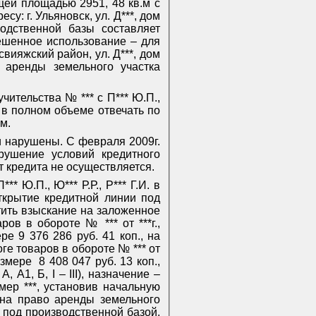
бщей площадью 2951, 48 кв.м с
у: г. Ульяновск, ул. Д***, дом
одственной базы составляет
решенное использование – для
вияжский район, ул. Д***, дом
 аренды земельного участка
ительства № *** с П*** Ю.П.,
и в полном объеме отвечать по
м.
и нарушены. С февраля 2009г.
рушение условий кредитного
 кредита не осуществляется.
 Ю.П., Ю*** Р.Р., Р*** Г.И. в
ткрытие кредитной линии под
атить взыскание на заложенное
ов в обороте № *** от ***г.,
е 9 376 286 руб. 41 коп., на
ге товаров в обороте № *** от
азмере
8 408 047 руб. 13 коп.,
 А, А1, Б,
I
–
III
), назначение –
мер ***, установив начальную
 на право аренды земельного
 под производственной базой,