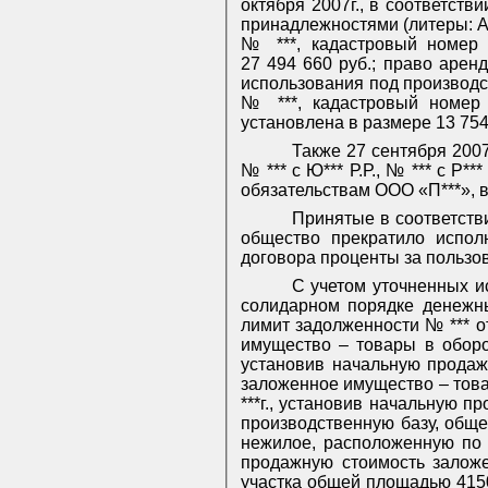
октября 2007г., в соответств
принадлежностями (литеры: А
№ ***, кадастровый номер 
27 494 660 руб.; право арен
использования под производст
№ ***, кадастровый номер 
установлена в размере 13 754
Также 27 сентября 200
№ *** с Ю*** Р.Р., № *** с Р
обязательствам ООО «П***», 
Принятые в соответств
общество прекратило испол
договора проценты за пользо
С учетом уточненных ис
солидарном порядке денежны
лимит задолженности № *** от
имущество – товары в оборот
установив начальную продажн
заложенное имущество – товар
***г., установив начальную 
производственную базу, обще
нежилое, расположенную по а
продажную стоимость заложе
участка общей площадью 4150