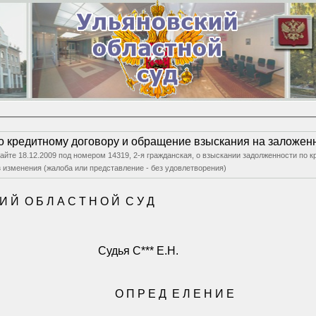
о кредитному договору и обращение взыскания на заложе
сайте 18.12.2009 под номером 14319, 2-я гражданская, о взыскании задолженности по 
 изменения (жалоба или представление - без удовлетворения)
 И Й
О Б Л А С Т Н О Й
С У Д
Судья С*** Е.Н.
О П Р Е Д
Е Л Е Н И Е