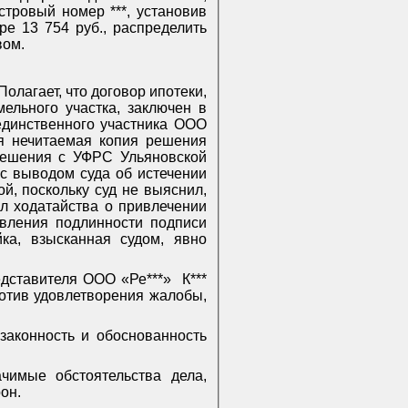
астровый номер ***, установив
е 13 754 руб., распределить
вом.
олагает, что договор ипотеки,
ельного участка, заключен в
единственного участника ООО
я нечитаемая копия решения
 решения с УФРС Ульяновской
 с выводом суда об истечении
й, поскольку суд не выяснил,
л ходатайства о привлечении
овления подлинности подписи
ка, взысканная судом, явно
дставителя ООО «Ре***»
К***
ротив удовлетворения жалобы,
законность и обоснованность
чимые обстоятельства дела,
он.