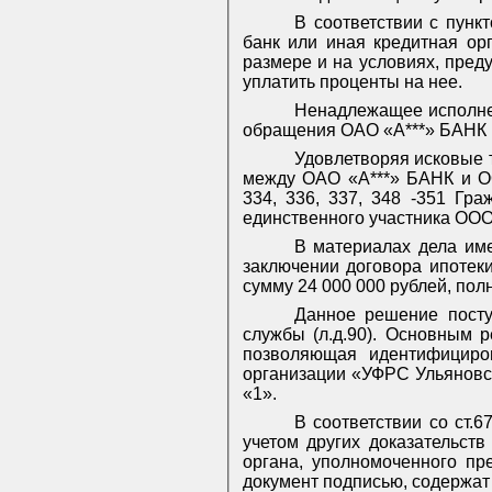
В соответствии с пунк
банк или иная кредитная ор
размере и на условиях, пред
уплатить проценты на нее.
Ненадлежащее исполнен
обращения ОАО «А***» БАНК в
Удовлетворяя исковые т
между ОАО «А***» БАНК и ОО
334, 336, 337, 348 -351 Гра
единственного участника ООО 
В материалах дела име
заключении договора ипотек
сумму 24 000 000 рублей, пол
Данное решение посту
службы (л.д.90). Основным р
позволяющая идентифициро
организации «УФРС Ульяновск
«1».
В соответствии со ст.
учетом других доказательств
органа, уполномоченного пр
документ подписью, содержат