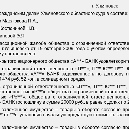
г. Ульяновск
ражданским делам Ульяновского областного суда в составе:
 Маслюкова П.А.,
 Костюниной Н.В.,
иновой Э.Я.
кассационной жалобе общества с ограниченной ответств
 г.Ульяновска от 19 октября 2009 года с учетом определен
му постановлено:
крытого акционерного общества «А***» БАНК удовлетворить
ограниченной ответственностью «П***», П*** Ю*** П***, Ю**
ого общества «А***» БАНК задолженность по договору 
 474 руб. 52 коп. в солидарном порядке.
ограниченной ответственностью «П***», П*** Ю*** П***, Ю*
тственностью «Р***», общества с ограниченной ответствен
тью «Ре***», общества с ограниченной ответственностью
 БАНК госпошлину в сумме 20000 руб., в равных долях по 2
 заложенное имущество – товары в обороте согласно пр
** от ***г., установив начальную продажную стоимость зало
 заложенное имущество – товары в обороте согласно пр