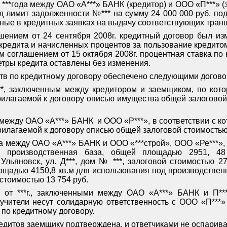
 ***года между ОАО «А***» БАНК (кредитор) и ООО «П***» 
 лимит задолженности №*** на сумму 24 000 000 руб. под 
нные в кредитных заявках на выдачу соответствующих тран
ением от 24 сентября 2008г. кредитный договор был изм
редита и начисленных процентов за пользование кредитом»
м соглашением от 15 октября 2008г. процентная ставка по 
тры кредита оставлены без изменения.
тв по кредитному договору обеспечено следующими догово
***, заключенным между кредитором и заемщиком, по кот
рилагаемой к договору описью имущества общей залоговой 
** между ОАО «А***» БАНК
и ООО «Р***», в соответствии с 
рилагаемой к договору описью общей залоговой стоимостью 8
ода между ОАО «А***» БАНК и ООО «***строй», ООО «Ре***»,
 производственная база, общей площадью 2951, 48
 Ульяновск, ул. Д***, дом № ***, залоговой стоимостью 2
ощадью 4150,8 кв.м для использования под производствен
стоимостью 13 754 руб.
 от ***г., заключенными между ОАО «А***» БАНК и П*** Ю
ручители несут солидарную ответственность с ООО «П***»
по кредитному договору.
едитов заемщику подтверждена, и ответчиками не оспарива