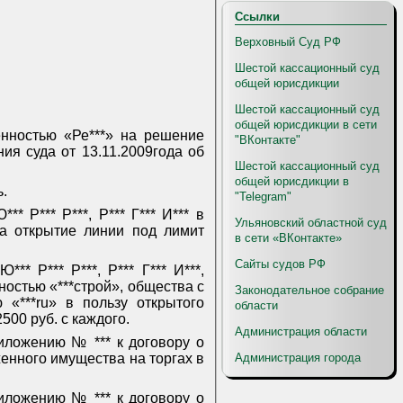
Ссылки
Верховный Суд РФ
Шестой кассационный суд
общей юрисдикции
Шестой кассационный суд
общей юрисдикции в сети
енностью «Ре***» на решение
"ВКонтакте"
ия суда от 13.11.2009года об
Шестой кассационный суд
общей юрисдикции в
.
"Telegram"
* Р*** Р***, Р*** Г*** И*** в
Ульяновский областной суд
на открытие линии под лимит
в сети «ВКонтакте»
Сайты судов РФ
** Р*** Р***, Р*** Г*** И***,
ностью «***строй», общества с
Законодательное собрание
 «***
ru
» в пользу открытого
области
500 руб. с каждого.
Администрация области
иложению № *** к договору о
Администрация города
женного имущества на торгах в
иложению № *** к договору о