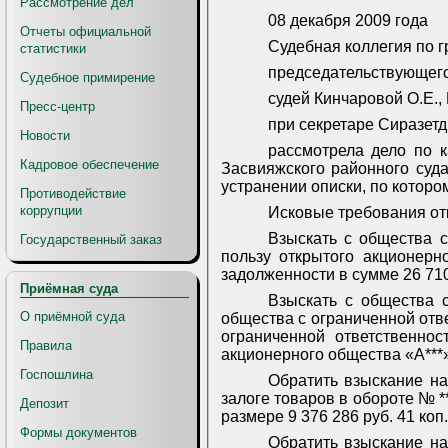
Рассмотрение дел
08 декабря 2009 года
Отчеты официальной
Судебная коллегия по г
статистики
председательствующего
Судебное примирение
судей Кинчаровой О.Е.,
Пресс-центр
при секретаре Сиразетд
Новости
рассмотрела дело по 
Кадровое обеспечение
Засвияжского районного суда
устранении описки, по которо
Противодействие
коррупции
Исковые требования от
Взыскать с общества с 
Государственный заказ
пользу открытого акционерн
задолженности в сумме 26 710
Приёмная суда
Взыскать с общества с 
О приёмной суда
общества с ограниченной отве
ограниченной ответственнос
Правила
акционерного общества «А***»
Госпошлина
Обратить взыскание на
залоге товаров в обороте № *
Депозит
размере 9 376 286 руб. 41 коп.
Формы документов
Обратить взыскание на