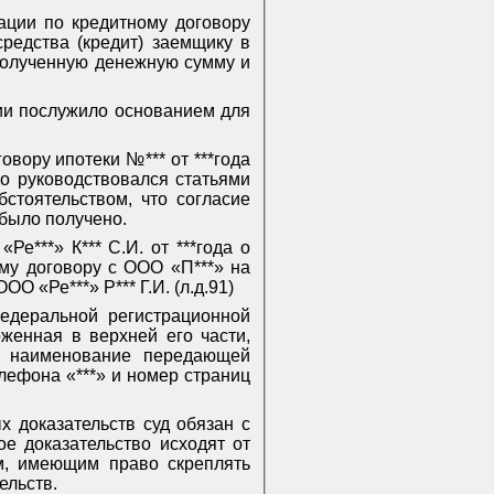
рации по кредитному договору
редства (кредит) заемщику в
 полученную денежную сумму и
ии послужило основанием для
вору ипотеки №*** от ***года
но руководствовался статьями
бстоятельством, что согласие
 было получено.
е***» К*** С.И. от ***года о
му договору с ООО «П***» на
 «Ре***» Р*** Г.И. (л.д.91)
едеральной регистрационной
оженная в верхней его части,
: наименование передающей
лефона «***» и номер страниц
х доказательств суд обязан с
ое доказательство исходят от
м, имеющим право скреплять
ельств.