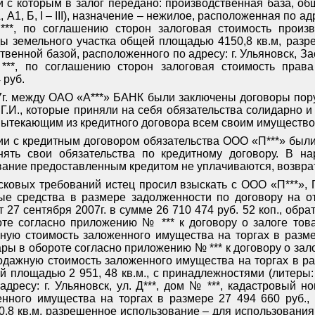
ии с которым в залог передано: производственная база, о
, А1, Б,
I
–
III
), назначение – нежилое, расположенная по адрес
***, по соглашению сторон залоговая стоимость произв
ды земельного участка общей площадью 4150,8 кв.м, раз
венной базой, расположенного по адресу: г. Ульяновск, Зас
***, по соглашению сторон залоговая стоимость права
 руб.
7г. между ОАО «А***» БАНК были заключены договоры поруч
*** Г.И., которые приняли на себя обязательства солидарно 
вытекающим из кредитного договора всем своим имущество
ии с кредитным договором обязательства ООО «П***» был
нять свои обязательства по кредитному договору. В на
вание предоставленным кредитом не уплачиваются, возврат
ковых требований истец просил взыскать с ООО «П***», П***
е средства в размере задолженности по договору на о
 27 сентября 2007г. в сумме 26 710 474 руб. 52 коп., обр
е согласно приложению № *** к договору о залоге товар
ую стоимость заложенного имущества на торгах в размер
ы в обороте согласно приложению № *** к договору о зало
продажную стоимость заложенного имущества на торгах в р
й площадью 2 951, 48 кв.м., с принадлежностями (литеры:
дресу: г. Ульяновск, ул. Д***, дом № ***, кадастровый но
нного имущества на торгах в размере 27 494 660 руб.,
,8 кв.м, разрешенное использование – для использования