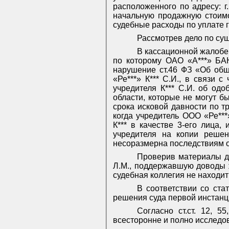
расположенного по адресу: г.
начальную продажную стоимо
судебные расходы по уплате 
Рассмотрев дело по су
В кассационной жалобе 
по которому ОАО «А***» БАН
нарушение ст.46 ФЗ «Об общ
«Ре***» К*** С.И., в связи 
учредителя К*** С.И. об од
области, которые не могут б
срока исковой давности по т
когда учредитель ООО «Ре**
К*** в качестве 3-его лица
учредителя на копии решен
несоразмерна последствиям о
Проверив материалы д
Л.М., поддержавшую доводы
судебная коллегия не находит
В соответствии со ста
решения суда первой инстанц
Согласно ст.ст. 12, 
всесторонне и полно исследо