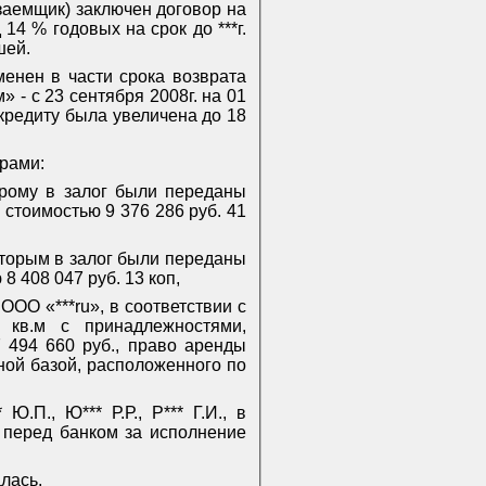
(заемщик) заключен договор на
14 % годовых на срок до ***г.
шей.
енен в части срока возврата
 - с 23 сентября 2008г. на 01
кредиту была увеличена до 18
рами:
орому в залог были переданы
стоимостью 9 376 286 руб. 41
которым в залог были переданы
 408 047 руб. 13 коп,
 ООО «***
ru
», в соответствии с
 кв.м с принадлежностями,
7 494 660 руб., право аренды
ной базой, расположенного по
.П., Ю*** Р.Р., Р*** Г.И., в
 перед банком за исполнение
лась.