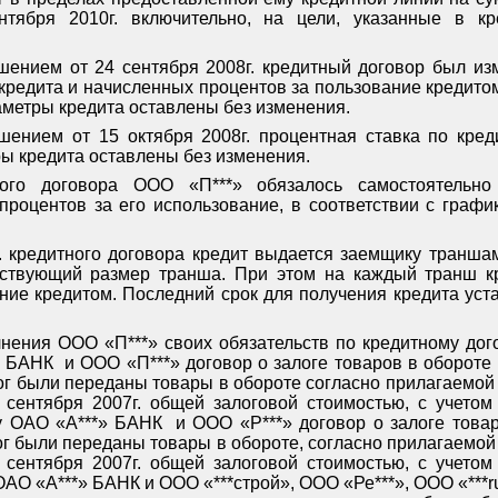
тября 2010г. включительно, на цели, указанные в к
ением от 24 сентября 2008г. кредитный договор был изм
редита и начисленных процентов за пользование кредитом»
аметры кредита оставлены без изменения.
шением от 15 октября 2008г. процентная ставка по кре
ы кредита оставлены без изменения.
ого договора ООО «П***» обязалось самостоятельно
процентов за его использование, в соответствии с граф
.3. кредитного договора кредит выдается заемщику транша
тствующий размер транша. При этом на каждый транш к
ние кредитом. Последний срок для получения кредита уст
нения ООО «П***» своих обязательств по кредитному дог
» БАНК
и ООО «П***» договор о залоге товаров в обороте №
лог были переданы товары в обороте согласно прилагаемой
 сентября 2007г. общей залоговой стоимостью, с учето
ду ОАО «А***» БАНК
и ООО «Р***» договор о залоге товаро
лог были переданы товары в обороте, согласно прилагаемой
 сентября 2007г. общей залоговой стоимостью, с учето
у ОАО «А***» БАНК и ООО «***строй», ООО «Ре***», ООО «***
r