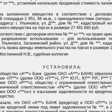
** от ***г., установив начальную продажную стоимость зало
на заложенное имущество в соответствии с договоро
й площадью 2 951, 48 кв.м., с принадлежностями (литеры:
дресу: г. Ульяновск, ул. Д***, дом № ***, кадастровый но
ого имущества на торгах в размере 27 491 660 руб.
оответствии с договором ипотеки № *** от ***г. на право ар
 разрешенное использование – для использования по
 Ульяновск, Засвияжский район, ул. Д***, дом № ***, кад
ь права аренды земельного участка на торгах в размере 1
Костюниной Н.В., судебная коллегия
У С Т А Н О В И Л А:
общество «А***» Банк
(далее ОАО «А***» БАНК) обратилос
ю «П***» (далее ООО «П***»), П*** Ю.П., Ю*** Р.Р., Р*** 
алее ООО «Р***»), обществу с ограниченной ответственн
раниченной ответственностью «Ре***» (далее ООО «Ре***
лее ООО «***
ru
») о взыскании задолженности по кредитн
ущество.
азало, что ОАО «А***» БАНК (кредитор) и ООО «П***» (
тие кредитной линии под лимит задолженности № ***, в с
 в пределах предоставленной ему кредитной линии на су