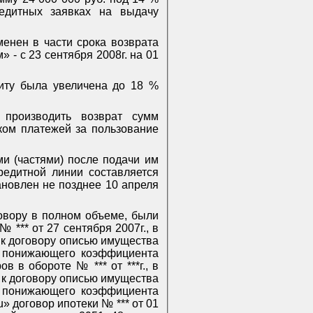
редитных заявках на выдачу
енен в части срока возврата
 - с 23 сентября 2008г. на 01
диту была увеличена до 18 %
 производить возврат сумм
иком платежей за пользование
ми (частями) после подачи им
редитной линии составляется
ановлен не позднее 10 апреля
овору в полном объеме, были
 *** от 27 сентября 2007г., в
 к договору описью имущества
м понижающего коэффициента
в в обороте № *** от ***г., в
 к договору описью имущества
м понижающего коэффициента
u
» договор ипотеки № *** от 01