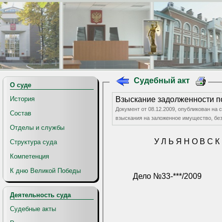
Судебный акт
О суде
История
Взыскание задолженности п
Документ от 08.12.2009, опубликован на 
Состав
взыскания на заложенное имущество, без
Отделы и службы
У Л Ь Я Н О В С К
Структура суда
Компетенция
К дню Великой Победы
Дело №33-***/2009
Деятельность суда
Судебные акты