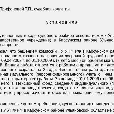
Трифоновой Т.П., судебная коллегия
у с т а н о в и л а :
 с уточненным в ходе судебного разбирательства иском к 
ударственное учреждение) в Карсунском районе Ульяно
 старости.
азал, что решением комиссии ГУ УПФ РФ в Карсунском ра
основанно отказано в назначении досрочной трудовой пен
с 09.04.2002 г. по 01.10.2009 г. (7 лет 5 мес.) он работал м
й. Данная работа относится к работам с вредными и тяж
ионного возраста на 2 года. Вместе
с тем работодател
индивидуального (персонифицированного) учета о
нем 
отного характера его работы. За период с 01.01.2006 г. по 06.
 него в Пенсионный фонд сведения индивидуального (пе
, а также период времени, когда он являлся индивид
да, истец просил зачесть в стаж для назначения ему пен
заявленные истцом требования, суд постановил приведен
 ГУ УПФ РФ в Карсунском районе Ульяновской области не 