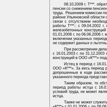
08.10.2009 г. Т***. об
пенсии со снижением пенсион
труда.
Решением комиссии по
районе Ульяновской области о
связи с отсутствием необхо
работы Т***.: с 09.04.2002 г. 
железобетонных конструкций в 
01.01.2006 г. по 06.06.2006 
включении указанных периодо
не содержит данных о льготн
При рассмотрении дела
с 16.01.2003 г. по 31.12.2003
конструкций в ООО «К***» под
Истец в период с 16.01
ООО «К***». За весь период 
допрошенные в ходе рассмот
указанного периода представ
Таким образом, то обс
период работы истца с 16.01
условий труда, не может явл
истца.
Также не может служит
«К***» с 01.01.2006 г. по 06