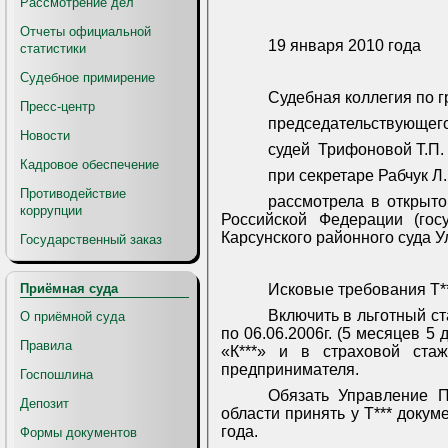
Рассмотрение дел
Отчеты официальной
19 января 2010 года
статистики
Судебное примирение
Судебная коллегия по г
Пресс-центр
председательствующего
Новости
судей
Трифоновой Т.П.
Кадровое обеспечение
при секретаре Рабчук Л
Противодействие
рассмотрела в открыт
коррупции
Российской Федерации (гос
Карсунского районного суда У
Государственный заказ
Приёмная суда
Исковые требования Т**
Включить в льготный ста
О приёмной суда
по 06.06.2006г. (5 месяцев 
Правила
«К***» и в страховой стаж
предпринимателя.
Госпошлина
Обязать Управление П
Депозит
области принять у Т*** доку
года.
Формы документов