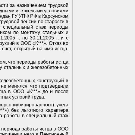
асти за назначением трудовой
редными и тяжелыми условиями
ждан ГУ УПФ РФ в Карсунском
трудовой пенсии по старости в
 в специальный стаж периоды
иком по монтажу стальных и
1.2005 г. по 30.11.2005 г. и с
рукций в ООО «К***». Отказ во
счет, открытый на имя истца,
ом, что периоды работы истца
тажу стальных и железобетонных
 железобетонных конструкций в
 не менялся, что подтвердили
тца в ООО «К***» до и после
тных условий труда.
персонифицированного) учета
**») без льготного характера
да работы в специальный стаж
ж периода работы истца в ООО
в отношении него в Пенсионный