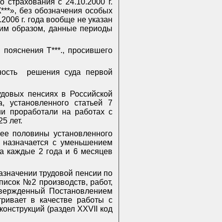
о страхования с 24.10.2000 г.
К***», без обозначения особых
.2006 г. года вообще не указан
ким образом, данные периоды
 пояснения Т***., просившего
ость
решения суда первой
удовых пенсиях в Российской
, установленного статьей 7
ни проработали на работах с
5 лет.
нее половины установленного
м назначается с уменьшением
за каждые 2 года и 6 месяцев
азначении трудовой пенсии по
писок №2 производств, работ,
твержденный Постановлением
ривает в качестве работы с
онструкций (раздел XXVII код