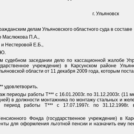
г. Ульяновск
ражданским делам Ульяновского областного суда в составе
 Маслюкова П.А.,
и Нестеровой Е.Б.,
.Ю.
ом судебном заседании дело по кассационной жалобе Уп
ударственное учреждение) в Карсунском районе Улья
льяновской области от 11 декабря 2009 года, которым пост
* удовлетворить.
ж периоды работы Т*** с 16.01.2003г. по 31.12.2003г. (11 ме
5 дней) в должности монтажника по монтажу стальных и же
 период работы Т*** с 17.07.1997г. по 31.12.1998г. 
енсионного Фонда (государственное учреждение) в Кар
менты для оформления льготной пенсии и назначить ему пен