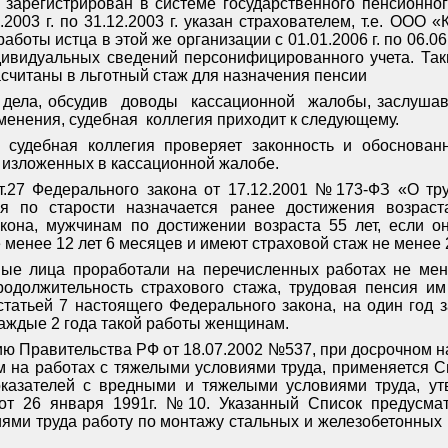
. зарегистрирован в системе государственного пенсионног
2003 г. по 31.12.2003 г. указан страхователем, т.е. ООО «
аботы истца в этой же организации с 01.01.2006 г. по 06.06
дивидуальных сведений персонифицированного учета. Та
асчитаны в льготный стаж для назначения пенсии
дела, обсудив
доводы
кассационной
жалобы, заслушав
зменения, судебная
коллегия приходит к следующему.
 судебная коллегия проверяет законность и обоснованн
, изложенных в кассационной жалобе.
ст.27 Федерального закона от 17.12.2001 №173-ФЗ «О тр
я по старости назначается ранее достижения возраста
кона, мужчинам по достижении возраста 55 лет, если о
менее 12 лет 6 месяцев и имеют страховой стаж не менее 2
нные лица проработали на перечисленных работах не ме
одолжительность страхового стажа, трудовая пенсия и
статьей 7 настоящего Федерального закона, на один год 
каждые 2 года такой работы женщинам.
ю Правительства РФ от 18.07.2002 №537, при досрочном н
м на работах с тяжелыми условиями труда, применяется С
оказателей с вредными и тяжелыми условиями труда, у
т 26 января 1991г. №10. Указанный Список предусмат
ми труда работу по монтажу стальных и железобетонных к