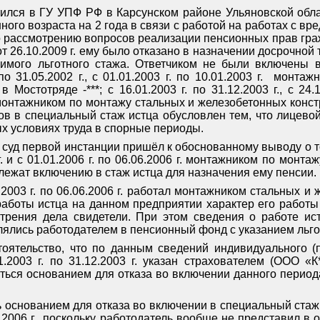
ратился в ГУ УПФ РФ в Карсунском районе Ульяновской обл
ного возраста на 2 года в связи с работой на работах с в
 рассмотрению вопросов реализации пенсионных прав гра
т 26.10.2009 г. ему было отказано в назначении досрочной 
димого льготного стажа. Ответчиком не были включены
по 31.05.2002 г., с 01.01.2003 г. по 10.01.2003 г.
монтажн
Мостотряде -***; с 16.01.2003 г. по 31.12.2003 г., с 24.1
г. монтажником по монтажу стальных и железобетонных конст
в в специальный стаж истца обусловлен тем, что лицевой 
ых условиях труда в спорные периоды.
 суд первой инстанции пришёл к обоснованному выводу о т
 г. и с 01.01.2006 г. по 06.06.2006 г. монтажником по мон
лежат включению в стаж истца для назначения ему пенсии.
.2003 г. по 06.06.2006 г. работал монтажником стальных и
работы истца на данном предприятии характер его работы
рения дела свидетели. При этом сведения о работе ис
лялись работодателем в пенсионный фонд с указанием льго
тоятельство, что по данным сведений индивидуального (
.2003 г. по 31.12.2003 г. указан страхователем (ООО «К*
яться основанием для отказа во включении данного перио
ь основанием для отказа во включении в специальный ста
.06.2006 г., поскольку работодатель вообще не представил 