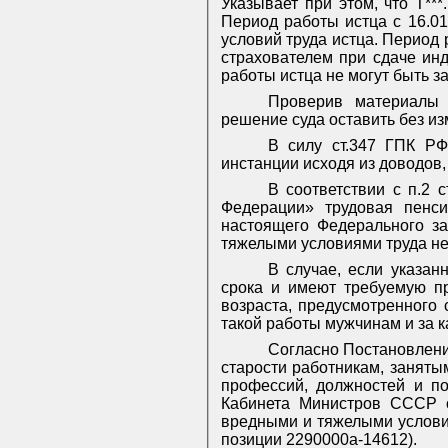
Указывает при этом, что Т***
Период работы истца с 16.01.
условий труда истца. Период р
страхователем при сдаче ин
работы истца не могут быть з
Проверив
материалы
решение суда оставить без и
В силу ст.347 ГПК РФ
инстанции исходя из доводов
В соответствии с п.2 
Федерации» трудовая пенси
настоящего Федерального за
тяжелыми условиями труда не 
В случае, если указа
срока и имеют требуемую пр
возраста, предусмотренного 
такой работы мужчинам и за 
Согласно Постановлени
старости работникам, заняты
профессий, должностей и п
Кабинета Министров СССР о
вредными и тяжелыми условия
позиции 2290000а-14612).