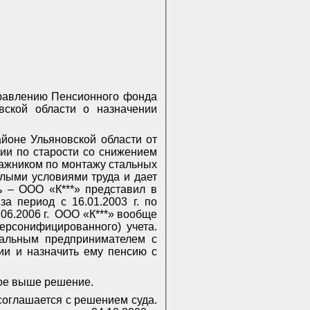
Управлению Пенсионного фонда
вской области о назначении
йоне Ульяновской области от
сии по старости со снижением
онтажником по монтажу стальных
елыми условиями труда и дает
ь – ООО «К***» представил в
за период с 16.01.2003 г. по
06.2006 г.
ООО «К***» вообще
рсонифицированного) учета.
уальным предпринимателем с
сии и назначить ему пенсию с
ное выше решение.
соглашается с решением суда.