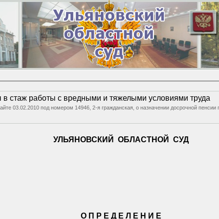
 в стаж работы с вредными и тяжелыми условиями труда
сайте 03.02.2010 под номером 14946, 2-я гражданская, о назначении досрочной пенсии 
УЛЬЯНОВСКИЙ
ОБЛАСТНОЙ
СУД
О П Р Е Д Е Л Е Н И Е