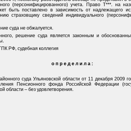
ого (персонифицированного) учета. Право Т***. на на
жет быть поставлено в зависимость от надлежащего ис
ению страховщику сведений индивидуального (персонифи
ние суда не обжалуется.
ного, решение суда является законным и обоснованн
ы.
 ГПК РФ, судебная коллегия
о п р е д е л и л а :
айонного суда Ульяновской области от 11 декабря 2009 го
ления Пенсионного фонда Российской Федерации (гос
й области – без удовлетворения.
й