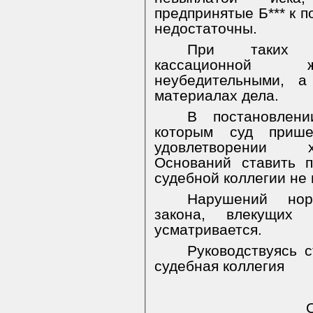
предпринятые Б*** к 
недостаточны.
При таких о
кассационной ж
неубедительными, 
материалах дела.
В постановлен
которым суд приш
удовлетворении х
Оснований ставить 
судебной коллегии не 
Нарушений норм
закона, влекущих 
усматривается.
Руководствуясь с
судебная коллегия