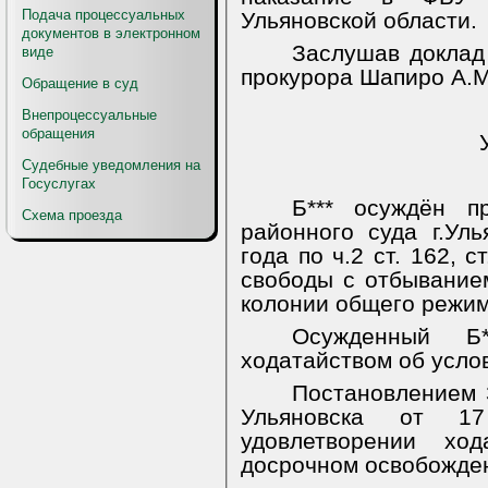
Подача процессуальных
Ульяновской области.
документов в электронном
Заслушав доклад
виде
прокурора Шапиро А.М
Обращение в суд
Внепроцессуальные
обращения
Судебные уведомления на
Госуслугах
Б*** осуждён п
Схема проезда
районного суда г.Ул
года по ч.2 ст. 162, 
свободы с отбывание
колонии общего режим
Осужденный Б
ходатайством об усло
Постановлением З
Ульяновска от 1
удовлетворении ход
досрочном освобожден