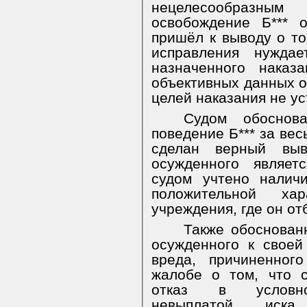
нецелесообразн
освобождение Б*** 
пришёл к выводу о то
исправления нужда
назначенного наказа
объективных данных о
целей наказания не у
Судом обоснов
поведение Б*** за вес
сделан верный вы
осужденного являет
судом учтено налич
положительной хар
учреждения, где он от
Также обоснован
осужденного к свое
вреда, причиненног
жалобе о том, что 
отказ в условно-
невыплатой иска,