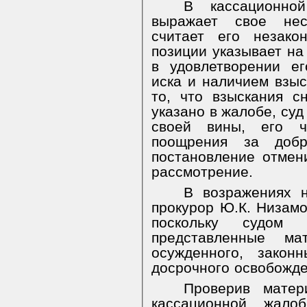
В кассационно
выражает свое нес
считает его незако
позиции указывает на 
в удовлетворении е
иска и наличием взыс
то, что взыскания с
указано в жалобе, суд
своей вины, его ч
поощрения за добр
постановление отмен
рассмотрение.
В возражениях н
прокурор Ю.К. Низамо
поскольку судом 
представленные ма
осужденного, закон
досрочного освобожде
Проверив матер
кассационной жал