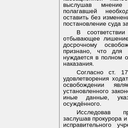
выслушав мнение 
полагавшей необхо
оставить без изменен
постановление суда з
В соответстви
отбывающее лишение
досрочному освобо
признано, что для 
нуждается в полном 
наказания.
Согласно ст. 
удовлетворения хода
освобождении явл
установленного зако
иные данные, ука
осуждённого.
Исследовав пр
заслушав прокурора и
исправительного уч