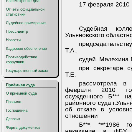
Рассмотрение дел
17 февраля 2010 
Отчеты официальной
статистики
Судебное примирение
Судебная колл
Пресс-центр
Ульяновского областно
Новости
председатель
Кадровое обеспечение
Т.А.,
Противодействие
судей
Мелехина П
коррупции
при секретаре с
Государственный заказ
Т.Е.
рассмотрела в
Приёмная суда
февраля 2010 го
О приёмной суда
осужденного Б*** н
районного суда г.Улья
Правила
об отказе в условн
Госпошлина
отношении
Депозит
Б***, ***1986 
Формы документов
наказание в ФБУ 