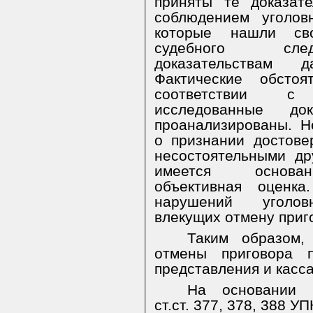
приняты те доказат
соблюдением уголов
которые нашли св
судебного след
доказательствам 
Фактические обсто
соответствии с 
исследованные до
проанализированы.
Н
о признании достове
несостоятельными др
имеется
основа
объективная оценк
нарушений уголовн
влекущих отмену приг
Таким образом,
отмены приговора 
представления и касс
На основании и
ст.ст. 377, 378, 388 У