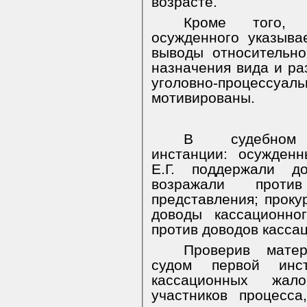
возрасте.
Кроме того, 
осужденного указыва
выводы относительно
назначения вида и ра
уголовно-процессуа
мотивированы.
В
судебном
инстанции:
осужденны
Е.Г. поддержали д
возражали против
представления; проку
доводы кассационно
против доводов касса
Проверив мате
судом первой инст
кассационных жал
участников процесса