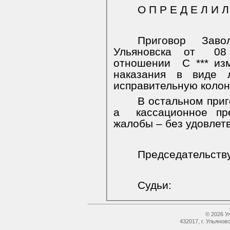
О П Р Е Д Е Л И Л 
Приговор
Заво
Ульяновска
от
08
отношении
С *** из
наказания в виде 
исправительную колон
В остальном приг
а
кассационное пр
жалобы – без удовлет
Председательст
Судьи:
© 2026 У
432017, г. Ульянов