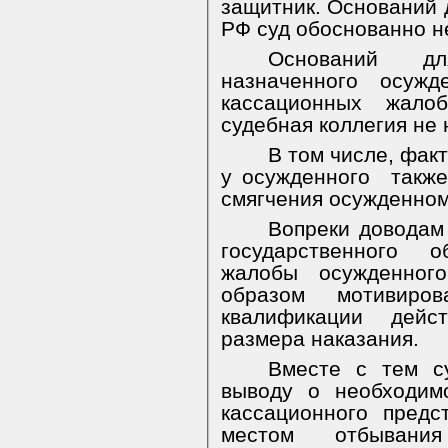
защитник. Оснований д
РФ суд обоснованно н
Оснований дл
назначенного
осужде
кассационных
жалоб
судебная коллегия не 
В том числе, факт
у осужденного
такж
смягчения осужденном
Вопреки доводам
государственного 
жалобы осужденног
образом мотивиро
квалификации дейс
размера наказания.
Вместе с тем су
выводу о необходим
кассационного предс
местом отбывания