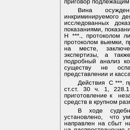
приговор подлежащим
Вина
осужде
инкриминируемого де
исследованных дока
показаниями, показан
Н ***., протоколом л
протоколом выемки, п
на месте, заключе
экспертизы, а такж
подробный анализ к
существу не оспа
представлении и касс
Действия
С ***.
ст.ст. 30 ч. 1, 228
приготовление к
нез
средств в крупном раз
В ходе судебн
установлено,
что ум
направлен на сбыт на
на распространение 