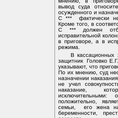
мнению, в приговор
вывод суда относит
осужденного и назначе
С ***
фактически н
Кроме того, в соответс
С *** должен отб
исправительной колон
в приговоре, а в исп
режима.
В кассационных 
защитник
Головко Е.Г
указывают, что пригов
По их мнению, суд не
назначении наказания 
не учел совокупност
наказание, ко
исключительными: о
положительно,
являе
семьи,
его жена н
беременности,
прес