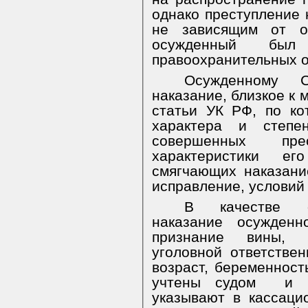
однако преступление 
не зависящим от ос
осужденный был 
правоохранительных о
Осужденному
С
наказание, близкое к
статьи УК РФ, по ко
характера и степе
совершенных прес
характеристики его
смягчающих наказани
исправление, условий 
В качестве об
наказание осужденн
признание вины, 
уголовной ответствен
возраст, беременност
учтены судом
и 
указывают в кассац