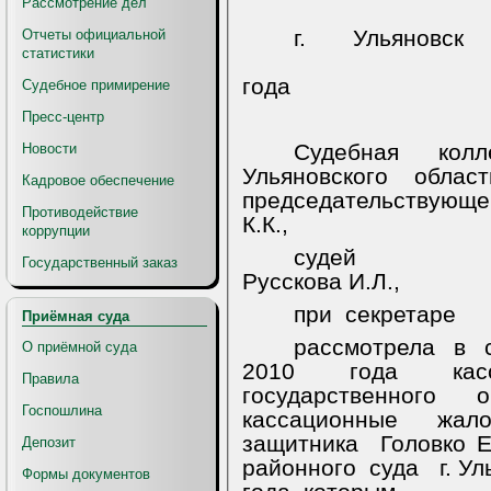
Рассмотрение дел
г.
Ульяновск
Отчеты официальной
статистики
года
Судебное примирение
Пресс-центр
Судебная
колл
Новости
Ульяновского
област
Кадровое обеспечение
председательствующе
Противодействие
К.К.,
коррупции
судей
Государственный заказ
Русскова И.Л.,
при
секретаре
Приёмная суда
рассмотрела
в
О приёмной суда
2010 года касса
Правила
государственного 
Госпошлина
кассационные
жал
защитника
Головко Е
Депозит
районного
суда
г. У
Формы документов