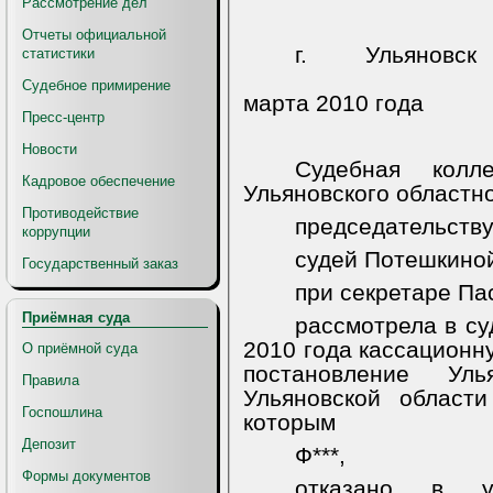
Рассмотрение дел
Отчеты официальной
г. Ульяно
статистики
Судебное примирение
марта 2010 года
Пресс-центр
Новости
Судебная колл
Кадровое обеспечение
Ульяновского областно
Противодействие
председательству
коррупции
судей Потешкиной
Государственный заказ
при секретаре Па
Приёмная суда
рассмотрела в су
2010 года кассационн
О приёмной суда
постановление Уль
Правила
Ульяновской област
Госпошлина
которым
Депозит
Ф***,
Формы документов
отказано в уд