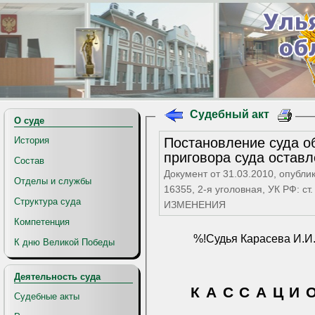
Судебный акт
О суде
Постановление суда об
История
приговора суда оставл
Состав
Документ от 31.03.2010, опубли
Отделы и службы
16355, 2-я уголовная, УК РФ: с
Структура суда
ИЗМЕНЕНИЯ
Компетенция
%!Судья Карасева И.И
К дню Великой Победы
Деятельность суда
К А С С А Ц И 
Судебные акты