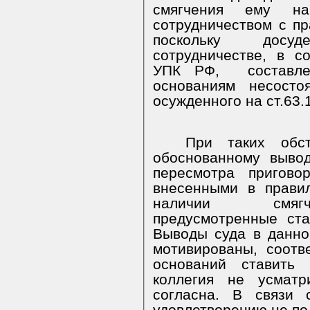
смягчения ему н
сотрудничеством с п
поскольку досу
сотрудничестве, в с
УПК РФ,
состав
основаниям несосто
осужденного на ст.63.
При таких обс
обоснованному выво
пересмотра пригово
внесенными в прави
наличии смягч
предусмотренные ста
Выводы суда в данн
мотивированы, соотв
оснований ставить
коллегия не усмат
согласна. В связи 