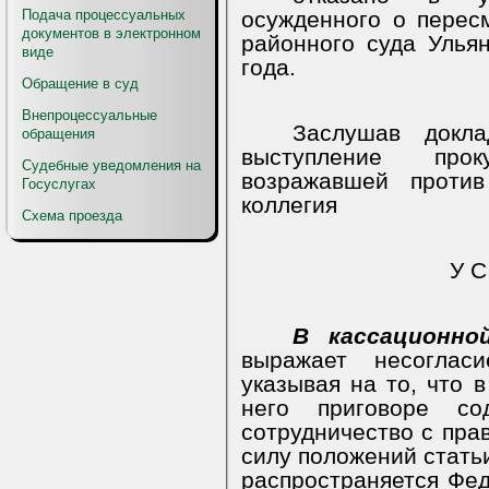
Подача процессуальных
осужденного о перес
документов в электронном
районного суда Ульян
виде
года.
Обращение в суд
Внепроцессуальные
Заслушав докл
обращения
выступление про
Судебные уведомления на
возражавшей против
Госуслугах
коллегия
Схема проезда
У С
В кассационно
выражает несоглас
указывая на то, что 
него приговоре со
сотрудничество с пра
силу положений статьи
распространяется Фе