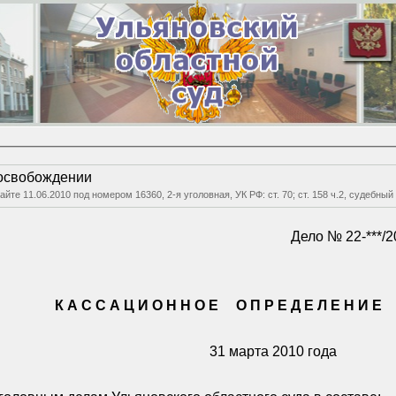
 освобождении
сайте 11.06.2010 под номером 16360, 2-я уголовная, УК РФ: ст. 70; ст. 158 ч.2, су
Дело № 22-***/2
К А С С А Ц И О Н Н О Е
О П Р Е Д Е Л Е Н И Е
31 марта 2010 года