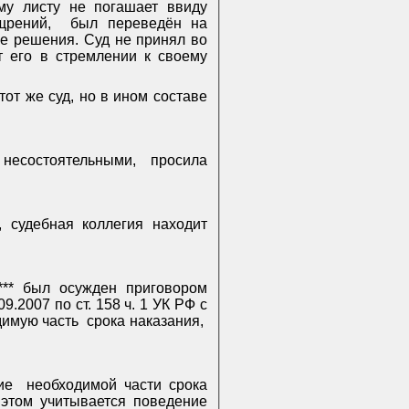
му листу не погашает ввиду
щрений,
был переведён на
е решения. Суд не принял во
т его в стремлении к своему
от же суд, но в ином составе
есостоятельными, просила
 судебная коллегия находит
*** был осужден приговором
.2007 по ст. 158 ч. 1 УК РФ с
димую часть
срока наказания,
ие
необходимой части срока
 этом учитывается поведение