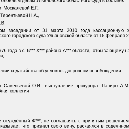
головным делам Ульяновского областного суда в составе:
о
Москалевой Е.Г.,
 Терентьевой Н.А.,
.В.
ном заседании от 31 марта 2010 года кассационную ж
ого городского суда Ульяновской области от 18 февраля 2
6 года в с. В*** Х*** района А*** области,
отбывающему на
и,
рении ходатайства об условно- досрочном освобождении.
и Савельевой О.И., выступление прокурора Шапиро А.М.
бная коллегия
 осуждённый Ф***, не соглашаясь с принятым решением,
казывает, что признал свою вину, раскаялся в содеянно