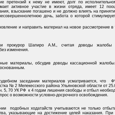
шие претензий к нему не имеют, долг по исполнительно
имает активное участие в жизни отряда, имеет 12 поо
ания, взыскание погашено и не должно влиять на приняти
несовершеннолетнюю дочь, забота о которой стимулируе
новление и направить материал на новое рассмотрение в т
ии прокурор Шапиро А.М., считая доводы жалобы н
без изменения.
ные материалы, обсудив доводы кассационной жалобы,
боснованным.
удебном заседании материалов усматривается, что
Ф
стка № 2 Мелекесского района Ульяновской области от 25.09
ч. 5, 70 УК РФ
к 4 годам лишения свободы и отбыл необхо
прос о возможности условно-досрочного освобождения.
нии
подобных ходатайств учитываются не только отбыт
ства, указывающие на достижение целей наказания. При