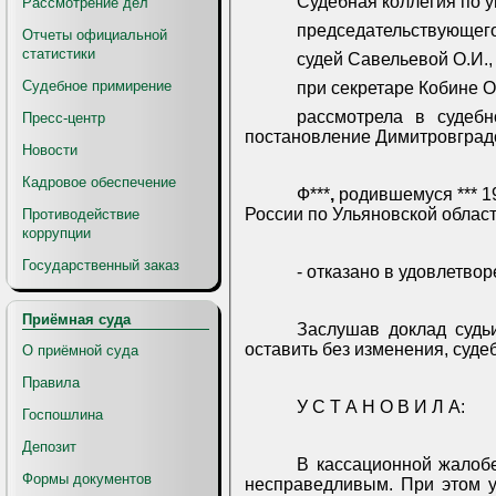
Судебная коллегия по у
Рассмотрение дел
председательствующег
Отчеты официальной
статистики
судей Савельевой О.И.,
Судебное примирение
при секретаре Кобине О
рассмотрела в судеб
Пресс-центр
постановление Димитровградск
Новости
Кадровое обеспечение
Ф***
,
родившемуся *** 197
России по Ульяновской област
Противодействие
коррупции
Государственный заказ
- отказано в удовлетво
Приёмная суда
Заслушав доклад судь
оставить без изменения, суде
О приёмной суда
Правила
У С Т А Н О В И Л А:
Госпошлина
Депозит
В кассационной жалобе
Формы документов
несправедливым. При этом у