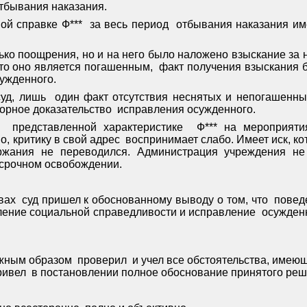
отбывания наказания.
ой справке Ф***
за весь период
отбывания наказания име
лько поощрения, но и на него было наложено взыскание з
что оно является погашенным,
факт получения взыскания 
ужденного.
суд, лишь
один факт отсутствия неснятых и непогашенны
порное доказательство
исправления осужденного.
представленной характеристике
Ф*** на мероприяти
о, критику в свой адрес
воспринимает слабо. Имеет иск, к
ржания не переводился. Администрация учреждения не
осрочном освобождении.
вах
суд пришел к обоснованному выводу о том, что
повед
ление социальной справедливости и исправление
осужденн
лжным образом
проверил
и учел все обстоятельства, имею
ривел
в постановлении полное обоснование принятого реш