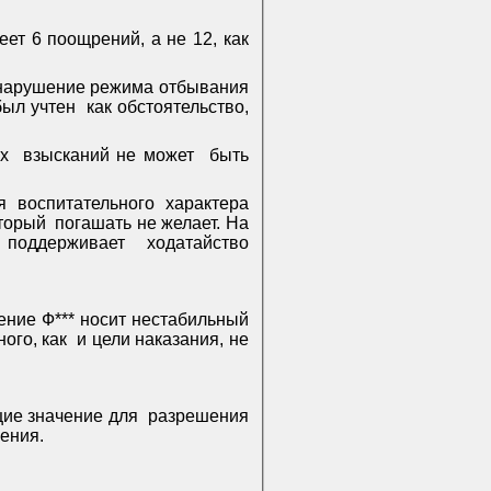
ет 6 поощрений, а не 12, как
а нарушение режима отбывания
был учтен
как обстоятельство,
х
взысканий не может
быть
я воспитательного характера
оторый
погашать не желает. На
 поддерживает
ходатайство
ение Ф*** носит нестабильный
ого, как
и цели наказания, не
щие значение для
разрешения
ения.