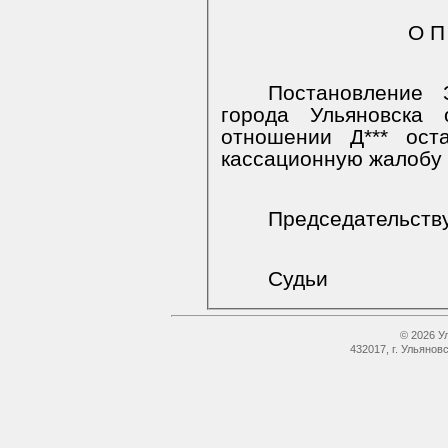
О П
Постановление 
города Ульяновска
отношении Д*** ост
кассационную жалобу 
Председательст
Судьи
© 2026 У
432017, г. Ульянов