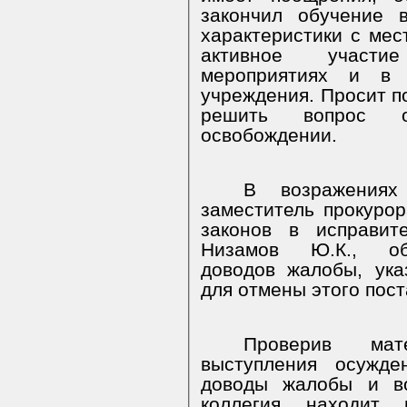
закончил обучение 
характеристики с мес
активное участи
мероприятиях и в б
учреждения. Просит п
решить вопрос о
освобождении.
В возражениях
заместитель прокуро
законов в исправит
Низамов Ю.К., обо
доводов жалобы, ука
для отмены этого пос
Проверив мат
выступления осужде
доводы жалобы и во
коллегия находит 