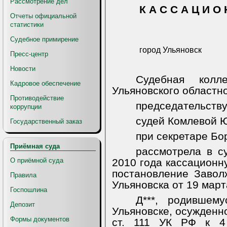
Рассмотрение дел
К А С С А Ц И О 
Отчеты официальной
статистики
Судебное примирение
город Ульяновск
Пресс-центр
Новости
Судебная колл
Кадровое обеспечение
Ульяновского областно
Противодействие
председательству
коррупции
судей Комлевой Ю.
Государственный заказ
при секретаре Бо
Приёмная суда
рассмотрела в с
О приёмной суда
2010 года кассационн
постановление Завол
Правила
Ульяновска от 19 март
Госпошлина
Д***, родившем
Депозит
Ульяновске, осужденно
Формы документов
ст. 111 УК РФ к 4