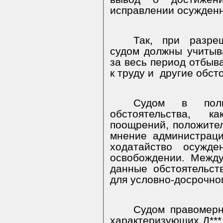
исправлении осужденн
Так, при разре
судом должны учитыв
за весь период отбыв
к труду и
другие обст
Судом в пол
обстоятельства, к
поощрений, положител
мнение администрац
ходатайство осужде
освобождении. Между
данные обстоятельст
для условно-досрочног
Судом правомерн
характеризующих Д***.