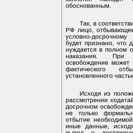
обоснованным.
Так, в соответст
РФ лицо, отбывающе
условно-досрочному
будет признано, что 
нуждается в полном 
наказания. При 
освобождение может 
фактического отб
установленного частью
Исходя из полож
рассмотрении ходатай
досрочном освобожде
не только формаль
отбытие необходимой
иные данные, исход
вывод о достижен