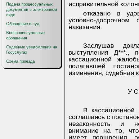
исправительной колон
Подача процессуальных
документов в электронном
отказано в удо
виде
условно-досрочном 
Обращение в суд
наказания.
Внепроцессуальные
обращения
Заслушав докл
Судебные уведомления на
выступления Д***.,
Госуслугах
кассационной жалоб
Схема проезда
полагавшей постан
изменения, судебная 
У С
В кассационной 
соглашаясь с постанов
незаконность и не
внимание на то, чт
имеет поощрения, о