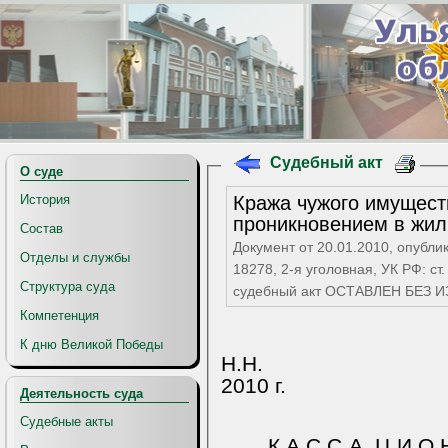
Судебный акт
О суде
Кража чужого имущест
История
проникновением в жи
Состав
Документ от 20.01.2010, опубли
Отделы и службы
18278, 2-я уголовная, УК РФ: ст. 69
Структура суда
судебный акт ОСТАВЛЕН БЕЗ
Компетенция
К дню Великой Победы
Н.Н.
2010 г.
Деятельность суда
Судебные акты
К А С С А
Ц И О 