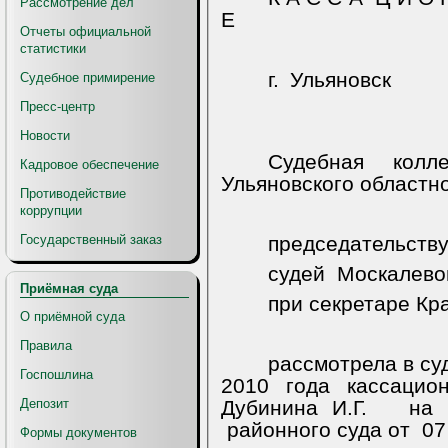
Рассмотрение дел
Е
Отчеты официальной
статистики
г. Ульяновск
Судебное примирение
Пресс-центр
Новости
Судебная колл
Кадровое обеспечение
Ульяновского областно
Противодействие
коррупции
Государственный заказ
председательству
судей
Москалевой
Приёмная суда
при секретаре Кр
О приёмной суда
Правила
рассмотрела в су
Госпошлина
2010 года кассацио
Депозит
Дубинина И.Г.
на
районного суда от
07
Формы документов