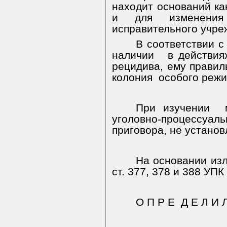
находит оснований как
и для изменения
исправительного учре
В соответствии с
наличии
в действия
рецидива, ему правил
колония
особого режи
При изучении
уголовно-процессуаль
приговора, не установ
На основании изл
ст. 377, 378 и 388 УП
О П Р Е
Д Е Л И Л