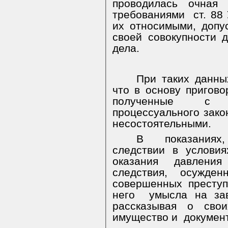
проводилась очная 
требованиями
ст. 88
их относимыми, допу
своей совокупности 
дела.
При таких данны
что в основу пригов
полученные с 
процессуального зако
несостоятельными.
В
показаниях
следствии в услови
оказания давлени
следствия,
осужденн
совершенных преступ
него
умысла на за
рассказывая о сво
имущество и
докумен