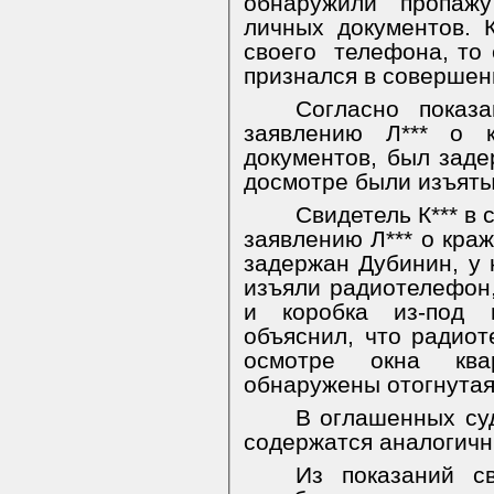
обнаружили пропаж
личных документов. 
своего
телефона, то 
признался в совершен
Согласно показа
заявлению Л*** о 
документов, был заде
досмотре были изъяты
Свидетель К*** в 
заявлению Л*** о кра
задержан Дубинин, у 
изъяли радиотелефон,
и коробка из-под 
объяснил, что радио
осмотре окна ква
обнаружены отогнутая
В оглашенных суд
содержатся аналогичн
Из показаний св