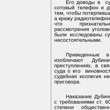
Его доводы в
с
сотовый телефон и д
тем, чтобы потерпевш
а кражу радиотелефон
что
признате
рассмотрения уголов
были исследованы с
несостоятельными.
Приведенные в
изобличают Дубини
преступлениях, в св
суда о его
виновнос
судебная коллегия н
приговора.
Наказание Дубин
с требованиями ст. 6
степени обществен