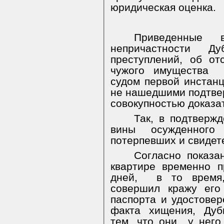
юридическая оценка.
Приведенные
непричастности Ду
преступлений, об о
чужого имущества
судом первой инстан
не нашедшими подтве
совокупностью доказат
Так, в подтверж
вины осужденного
потерпевших и свидет
Согласно показа
квартире временно 
дней,
в то время,
совершил кражу его
паспорта и удостовер
факта
хищения,
Дуб
тем, что они
у него