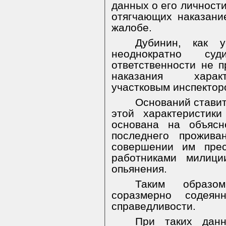
данных о его личности
отягчающих наказани
жалобе.
Дубинин, как у
неоднократно суд
ответственности не п
наказания характ
участковым инспектор
Оснований ставит
этой характеристик
основана на объясн
последнего прожив
совершении им прес
работниками милици
опьянения.
Таким образом
соразмерно содеян
справедливости.
При таких дан