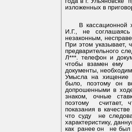
года в г. Ульяновске
п
изложенных в пригово
В кассационной 
И.Г., не соглашаяс
незаконным, несправ
При этом указывает, ч
предварительного сле
Л***. телефон и док
чтобы взамен ему
документы, необходи
Умысла на хищение 
было, поэтому он в
допрошенными в ходе
знаком, очные став
поэтому
считает, ч
показания в качестве
что суду
не следов
характеристику, данну
как
ранее он
не был