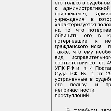
его только в судебном
к административной
привлекался, админ
учреждения, в кото
характеризуется поло
на то, что потерпе
обвинить его в к
потерпевшие к не
гражданского иска
п
также, что ему необ
вид исправительн
соответствии со
ст. 4
УПК РФ и
п. 4 Пост
Суда РФ № 1 от 29.
устраненные в судеб
его пользу, и п
непричастности
преступлений.
В судебном зас