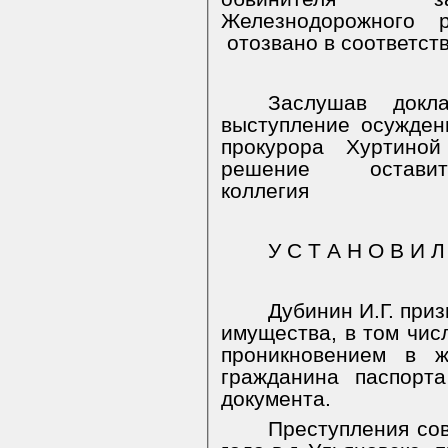
Железнодорожного р
отозвано в соответств
Заслушав докл
выступление осужденн
прокурора
Хуртиной
решение
остави
коллегия
У С Т А Н О В И Л
Дубинин И.Г. при
имущества, в том чис
проникновением в 
гражданина паспорт
документа.
Преступления со