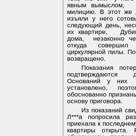
явным вымыслом,
милицию. В этот же 
изъяли у него сото
следующий день, нес
их квартире,
Дуби
дома,
незаконно че
откуда совершил
циркулярной пилы. П
возвращено.
Показания поте
подтверждаются д
Оснований у них
установлено, поэ
обоснованно признан
основу приговора.
Из показаний сви
Л***а попросила ра
приехала к последнему
квартиры открыта. 