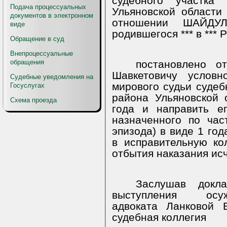
судебного участк
Подача процессуальных
Ульяновской области
документов в электронном
отношении ШАЙДУЛ
виде
родившегося *** в *** 
Обращение в суд
Внепроцессуальные
обращения
постановлено 
Шавкетовичу условн
Судебные уведомления на
мирового судьи судеб
Госуслугах
района Ульяновской 
Схема проезда
года и направить е
назначенного по ча
эпизода) в виде 1 го
в исправительную ко
отбытия наказания исч
Заслушав докл
выступления
осу
адвоката Ланковой В
судебная коллегия