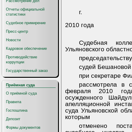
Рассмотрение дел
Отчеты официальной
г. У
статистики
Судебное примирение
2010 года
Пресс-центр
Новости
Судебная колл
Ульяновского областно
Кадровое обеспечение
председательству
Противодействие
коррупции
судей Бешановой 
Государственный заказ
при секретаре Фи
рассмотрела в 
Приёмная суда
февраля 2010 год
О приёмной суда
осужденного Шайдул
Правила
апелляционной инста
суда Ульяновской обл
Госпошлина
которым
Депозит
отменено пост
Формы документов