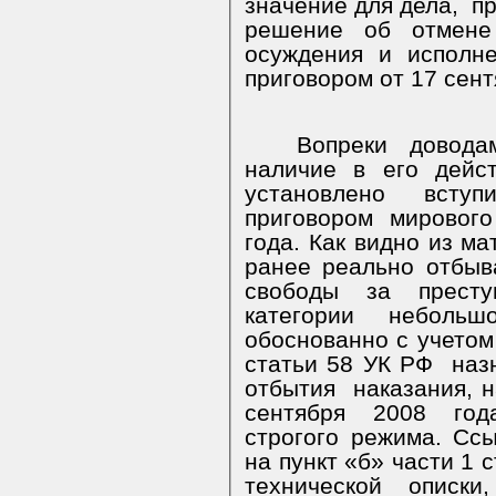
значение для дела,
п
решение об отмене
осуждения и исполне
приговором от 17 сент
Вопреки довод
наличие в его дейс
установлено всту
приговором мировог
года. Как видно из м
ранее реально отбыв
свободы за престу
категории неболь
обоснованно с учетом
статьи 58 УК РФ
наз
отбытия
наказания, 
сентября 2008 год
строгого режима. Сс
на пункт «б» части 1 
технической описк