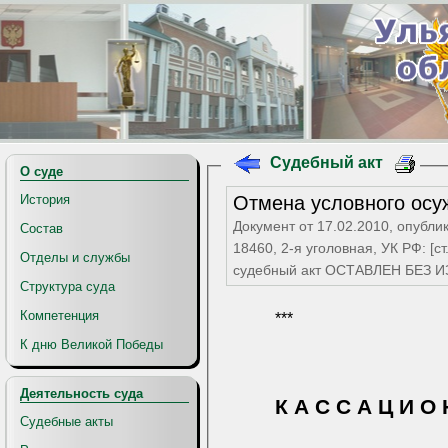
Судебный акт
О суде
Отмена условного осу
История
Документ от 17.02.2010, опубли
Состав
18460, 2-я уголовная, УК РФ: [ст. 1
Отделы и службы
судебный акт ОСТАВЛЕН БЕЗ
Структура суда
Компетенция
***
К дню Великой Победы
Деятельность суда
К А С С А Ц И О 
Судебные акты