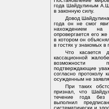
Постановление миро
года Шайдулиным А.Ш
в законную силу.
Довод Шайдулина 
года он не смог яви
нахождением на 
опровергается его же
в котором он объясня
в гостях у знакомых в г
Что касается 
кассационной жалоб
возможности пр
подтверждающие уваж
согласно протоколу к
осужденным не заявля
При таких обсто
признал, что Шайду
течение года без
выполнил предписа
систематически и зло