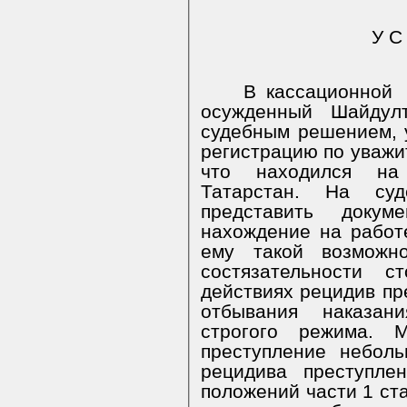
У С
В кассационной
осужденный Шайдул
судебным решением, у
регистрацию по уважит
что находился на
Татарстан. На су
представить докум
нахождение на работ
ему такой возможн
состязательности 
действиях рецидив пр
отбывания наказан
строгого режима.
преступление небол
рецидива преступле
положений части 1 ста