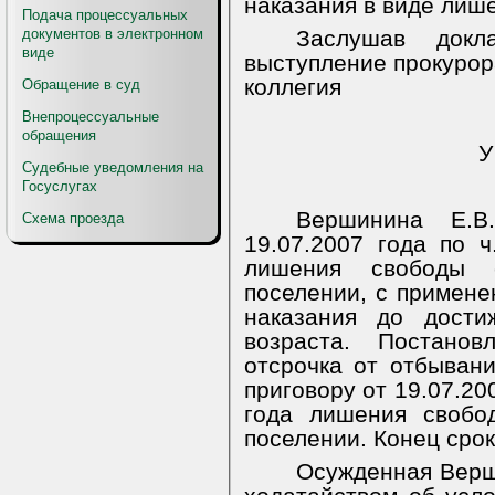
наказания в виде лиш
Подача процессуальных
документов в электронном
Заслушав докл
виде
выступление прокурор
коллегия
Обращение в суд
Внепроцессуальные
обращения
У
Судебные уведомления на
Госуслугах
Вершинина Е.В
Схема проезда
19.07.2007 года по 
лишения свободы 
поселении, с примене
наказания до дости
возраста. Постанов
отсрочка от отбывани
приговору от 19.07.20
года лишения свобо
поселении. Конец срока
Осужденная Верши