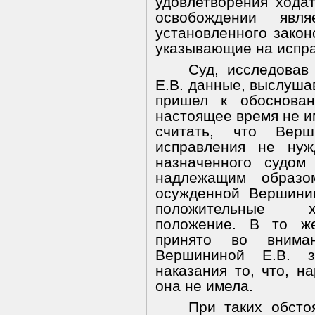
удовлетворения хода
освобождении явл
установленного закон
указывающие на испра
Суд, исследовав
Е.В. данные, выслуша
пришел к обоснова
настоящее время не и
считать, что Верш
исправления не нуж
назначенного судом
надлежащим образ
осужденной Вершини
положительные ха
положение. В то ж
принято во внима
Вершининой Е.В. 
наказания то, что,
на
она не имела.
При таких обсто