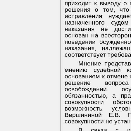
приходит к выводу о 
решения о том, что
исправления нужда
назначенного судом
наказания не дост
основан на всесторо
поведении осужденн
наказания, надлежа
соответствует требова
Мнение представ
мнению судебной к
основанием к отмене 
решение вопроса
освобождении ос
обязанностью, а пр
совокупности обст
возможность условн
Вершининой Е.В. 
совокупности не уста
В связи с из