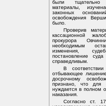
были тщательно 
материалы, изуче
законных основани
освобождения Верши
было.
Проверив матер
кассационной жало
прокурора Овчинн
необходимым оста
изменения, суде
постановление суда
справедливым.
В соответстви
отбывающее лишение
досрочному освобо
признано, что для 
нуждается в полном 
наказания.
Согласно ст. 