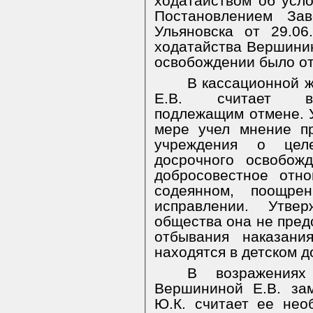
ходатайством об усл
Постановлением Зав
Ульяновска от 29.06
ходатайства Вершинин
освобождении было от
В кассационной 
Е.В. считает вы
подлежащим отмене. У
мере учел мнение пр
учреждения о целе
досрочного освобож
добросовестное отн
содеянном, поощре
исправлении. Утве
общества она не пред
отбывания наказани
находятся в детском д
В возражениях
Вершининой Е.В. за
Ю.К. считает ее нео