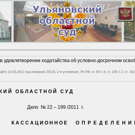
 в удовлетворении ходатайства об условно-досрочном осв
йте 14.03.2011 под номером 23115, 2-я уголовная, УК РФ: ст. 69 ч.3; ст. 105 ч.2; ст. 1
К И Й
О Б Л А С Т Н О Й
С У Д
Дело
№ 22 – 199 /2011
г.
К А С С А Ц И О Н Н О Е
О
П
Р
Е
Д
Е
Л
Е
Н
И