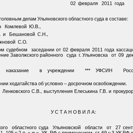
02
февраля
2011
года
головным делам Ульяновского областного суда в составе:
о
Комлевой
Ю.В.,
.
и
Бешановой
С.Н.,
жновой
С.О.
ом судебном
заседании от 02 февраля 2011 года кассац
ение Заволжского районного
суда
г. Ульяновска
от
09
де
наказание
в учреждении
*** УФСИН
Рос
нии ходатайства об условно – досрочном освобождении.
Ленковского С.В., выступления Елеськина Г.В. и прокуро
У С Т А Н О В И Л А:
кого
областного суда
Ульяновской
области
от
27 сен
1, 105 ч.2 п. « ж »
УК
РФ с применением
ст. 69 ч.3 УК РФ