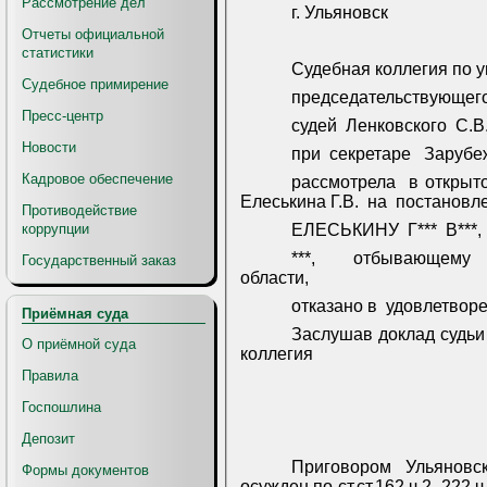
Рассмотрение дел
г. Ульяновск
Отчеты официальной
статистики
Судебная коллегия по у
Судебное примирение
председательствующег
Пресс-центр
судей
Ленковского
С.В
Новости
при
секретаре
Зарубе
Кадровое обеспечение
рассмотрела
в открыт
Елеськина Г.В.
на
постановл
Противодействие
коррупции
ЕЛЕСЬКИНУ
Г***
В***,
***,
отбывающему
Государственный заказ
области,
отказано в
удовлетворе
Приёмная суда
Заслушав доклад судьи
О приёмной суда
коллегия
Правила
Госпошлина
Депозит
Приговором
Ульяновс
Формы документов
осужден по ст.ст.162 ч.2, 222 ч.