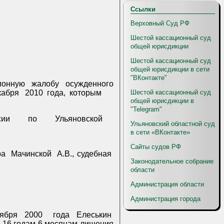
Ссылки
Верховный Суд РФ
Шестой кассационный суд
общей юрисдикции
Шестой кассационный суд
общей юрисдикции в сети
"ВКонтакте"
ионную
жалобу
осужденного
Шестой кассационный суд
кабря
2010
года,
которым
общей юрисдикции в
"Telegram"
сии
по
Ульяновской
Ульяновский областной суд
в сети «ВКонтакте»
Сайты судов РФ
ра
Мачинской
А.В., судебная
Законодательное собрание
области
Администрация области
Администрация города
тября
2000
года
Елеськин
 к 16 годам 6 месяцам лишения