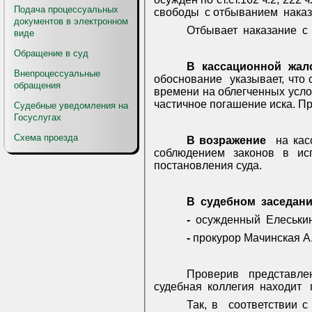
Подача процессуальных
свободы
с отбыванием
наказ
документов в электронном
Отбывает
наказание
с
виде
Обращение в суд
В
кассационной
жал
Внепроцессуальные
обоснование
указывает, что
обращения
времени на облегченных усл
частичное погашение иска. П
Судебные уведомления на
Госуслугах
Схема проезда
В возражение
на ка
соблюдением
законов
в
ис
постановления суда.
В
судебном
заседани
-
осужденный
Елеськи
-
прокурор Мачинская А
Проверив
представле
судебная
коллегия
находит
Так, в
соответствии с