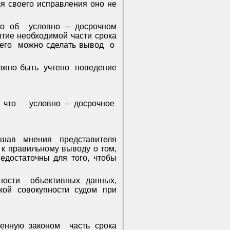
ля своего исправления оно не
го об
условно – досрочном
тие необходимой части срока
его
можно сделать вывод
о
лжно быть
учтено
поведение
 что
условно – досрочное
ушав мнения представителя
к правильному выводу о том,
едостаточны для того, чтобы
ности
объективных данных,
кой совокупности судом при
ленную законом
часть срока