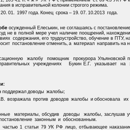
ания в исправительной колонии строгого режима.
20. 01.
1997 года. Конец
срока – 19. 07. 10.2013
года.
обе
осужденный Елеськин, не соглашаясь с постановление
 суд не в полной мере учел наличие поощрений, нахожден
овиях
содержания, его трудоустройство, обучение в ПТУ, н
росит
постановление отменить, а
материал
направить на 
ссационную
жалобу
помощник
прокурора Ульяновской 
правительных
учреждениях
Букин Е.Г.
указывает
на
и:
н поддержал доводы
жалобы;
.В.
возражала
против
доводов
жалобы
и обосновала
их
нные
материалы, обсудив
доводы
жалобы, заслушав у
постановление
законным
и
обоснованным.
частью 1 статьи 79 УК РФ лицо, отбывающее наказани