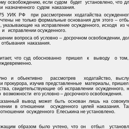
ому освобождению, если судом
будет
установлено, что д
ии
назначенного
судом
наказания.
175 УИК РФ
при рассмотрении ходатайства осужденно
чтены не только формальные основания для этого – отбы
е, указывающие на исправление осужденного, исходя
из ч
и
исправлении осужденного.
ешении вопроса об условно – досрочном освобождении, до
отбывания
наказания.
итает, что суд обоснованно
пришел
к
выводу
о том,
еждевременно.
олно и объективно
рассмотрев
ходатайство, высл
и прокурора, изучив представленные
материалы, пришел 
ства, свидетельствующие об исправлении осужденного, н
о
возможности
его условно – досрочного освобождения.
казанный вывод может быть основан лишь на совокуп
жении в отношении
осужденного целей наказания. Та
отношении
осужденного
Елеськина не установлено.
ежащим образом было учтено, что он
отбыл
установ