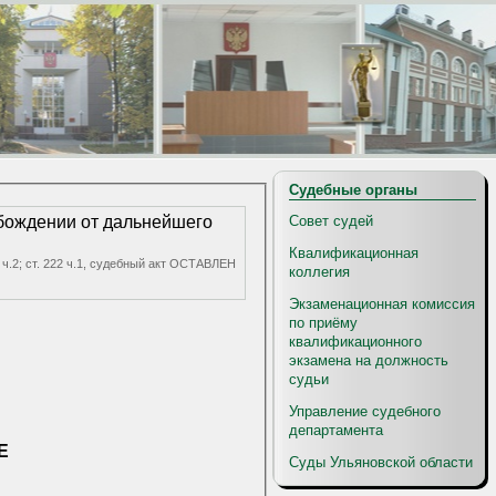
Судебные органы
Совет судей
обождении от дальнейшего
Квалификационная
62 ч.2; ст. 222 ч.1, судебный акт ОСТАВЛЕН
коллегия
Экзаменационная комиссия
по приёму
квалификационного
экзамена на должность
судьи
Управление судебного
департамента
Е
Суды Ульяновской области