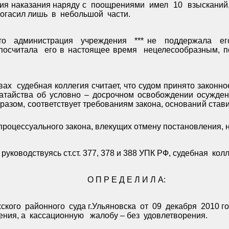
ия наказания наряду с
поощрениями
имел
10
взысканий
погасил лишь
в
небольшой
части.
то
администрация
учреждения
*** не
поддержала
ег
посчитала
его в настоящее время
нецелесообразным, п
вах
судебная коллегия считает, что судом принято законн
датайства об условно – досрочном освобождении осужде
азом, соответствует требованиям закона, оснований стави
роцессуального закона, влекущих отмену постановления, 
руководствуясь ст.ст. 377, 378 и 388 УПК РФ, судебная
кол
О П Р Е Д Е Л И Л А:
ского
районного
суда г.Ульяновска
от
09
декабря
2010 г
ения, а
кассационную
жалобу – без
удовлетворения.