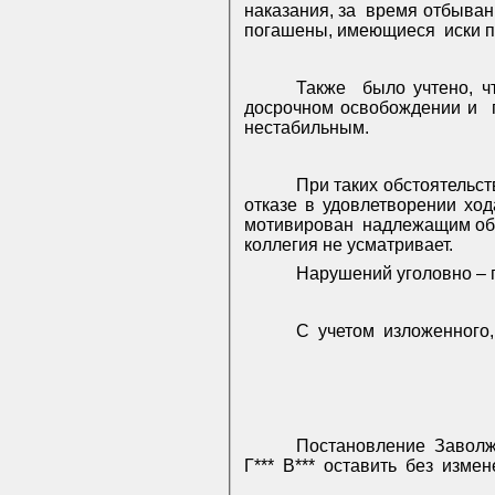
наказания, за
время отбыван
погашены, имеющиеся
иски 
Также
было учтено, ч
досрочном освобождении и
нестабильным.
При таких обстоятельст
отказе в удовлетворении хо
мотивирован
надлежащим обр
коллегия не усматривает.
Нарушений уголовно – п
С
учетом
изложенного, 
Постановление
Заволж
Г***
В***
оставить
без
измен