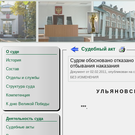
Судебный акт
О суде
История
Судом обосновано отказано
отбывания наказания
Состав
Документ от 02.02.2011, опубликован на са
Отделы и службы
БЕЗ ИЗМЕНЕНИЯ
Структура суда
У Л Ь Я Н О В С 
Компетенция
К дню Великой Победы
***.
Деятельность суда
Судебные акты