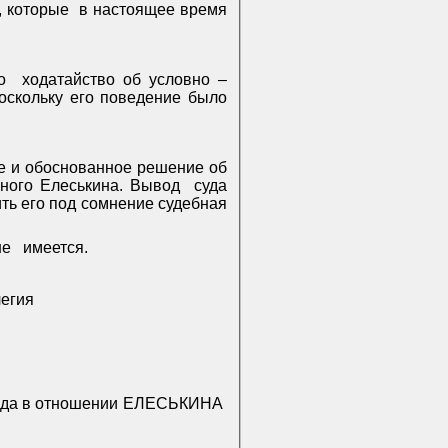
, которые
в настоящее время
о
ходатайство об условно –
оскольку его поведение было
ое и обоснованное решение об
нного Елеськина. Вывод
суда
ть его под сомнение судебная
не
имеется.
легия
ода в отношении ЕЛЕСЬКИНА