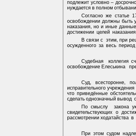
подлежит условно – досрочн
нуждается в полном отбыван
Согласно же статье 
освобождении должны быть у
наказания, но и иные данны
достижении
целей
наказания
В связи с
этим, при р
осужденного
за
весь
период
Судебная
коллегия сч
освобождение Елеськина
пр
Суд, всесторонне, п
исправительного учреждения 
что приведённые обстоятель
сделать однозначный вывод
По смыслу
закона у
свидетельствующих о дости
рассмотрении ходатайства
в
При этом судом надл