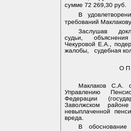
сумме 72 269,30 руб.
В удовлетворен
требований Маклакову 
Заслушав докл
судьи, объяснения
Чекуровой Е.А., под
жалобы,
судебная ко
О П
Маклаков С.А. 
Управлению Пенси
Федерации (госуд
Заволжском районе
невыплаченной пенс
вреда.
В обоснование 