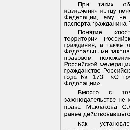
При таких обс
назначения истцу пен
Федерации, ему не 
паспорта гражданина 
Понятие «пос
территории Российс
гражданин, а также 
Федеральными закона
правовом положен
Российской Федерации
гражданстве Российск
года № 173
«О тр
Федерации».
Вместе с те
законодательстве не 
права Маклакова С.А
ранее действовавш
ег
К
ак установ