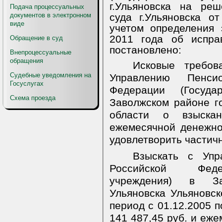
г.Ульяновска на ре
Подача процессуальных
документов в электронном
суда г.Ульяновска о
виде
учетом определения 
2011 года об испра
Обращение в суд
постановлено:
Внепроцессуальные
обращения
Исковые требов
Судебные уведомления на
Управлению Пенси
Госуслугах
Федерации (Госуда
Схема проезда
Заволжском районе г
области о взыскан
ежемесячной
денежно
удовлетворить частич
Взыскать с Упр
Российской Феде
учреждени
я
) в Зав
Ульяновска Ульяновс
период с 01.12.2005 п
141 487,45 руб. и
еже