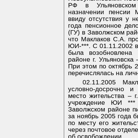
РФ в Ульяновском
назначении пенсии 
ввиду отсутствия у н
года пенсионное де
(ГУ) в Заволжском рай
что Маклаков С.А. пр
ЮИ-***. С 01.11.2002 
была возобновлена
районе г. Ульяновска 
При этом по октябрь 
перечислялась на лич
02.11.2005 Мак
условно-досрочно и
место жительства – г.У
учреждение ЮИ ***
Заволжском районе пи
за ноябрь 2005 года 
по месту его жительств
через почтовое отдел
об освобождении.