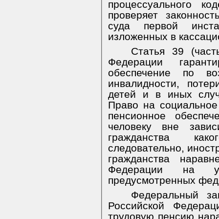
процессуального ко
проверяет законнос
суда первой инст
изложенных в кассаци
Статья 39 (част
Федерации гарант
обеспечение по во
инвалидности, потер
детей и в иных случ
Право на социальное
пенсионное обеспеч
человеку вне зави
гражданства како
следовательно, иност
гражданства наравн
Федерации на у
предусмотренных фед
Федеральный за
Российской Федерац
трудовую пенсию нар