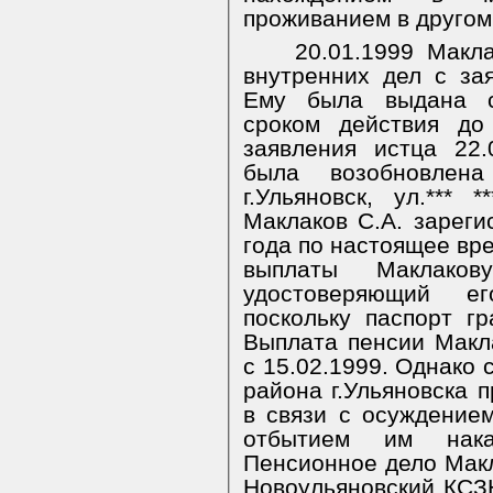
проживанием в другом
20.01.1999 Макл
внутренних дел с за
Ему была выдана с
сроком действия до
заявления истца 22
была возобновлен
г.Ульяновск, ул.*** 
Маклаков С.А. зареги
года по настоящее вр
выплаты Маклаков
удостоверяющий ег
поскольку паспорт г
Выплата пенсии Макл
с 15.02.1999. Однако 
района г.Ульяновска 
в связи с осуждение
отбытием им наказ
Пенсионное дело Макл
Новоульяновский КСЗ