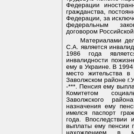
Федерации иностран
гражданства, постоя
Федерации, за исключ
федеральным зак
договором Российской
Материалами дел
С.А. является инвалидо
1986 года являет
инвалидности пожизн
ему в Украине. В 1994
место жительства в
Заволжском районе г.Ул
-***. Пенсия ему выпл
Комитетом социа
Заволжского район
назначения ему пен
имелся паспорт гра
года. Впоследствии 
выплаты ему пенсии п
нахождением в м