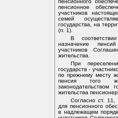
пенсионного обеспеч
пенсионное обеспеч
участников настоящ
семей осуществля
государства, на терр
(п. 1).
В соответстви
назначение пенси
участников Соглаше
жительства.
При переселен
государств - участни
по прежнему месту ж
пенсия того ж
законодательством 
жительства пенсионер
Согласно ст. 11,
для пенсионного обе
в надлежащем порядк
участников Содружес