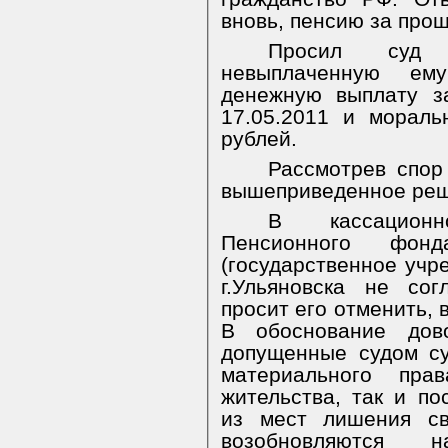
вновь, пенсию за про
Просил суд 
невыплаченную ем
денежную выплату з
17.05.2011 и морал
рублей.
Рассмотрев спор
вышеприведенное реш
В кассацион
Пенсионного фонд
(государственное учр
г.Ульяновска не со
просит его отменить, 
В обоснование дов
допущенные судом с
материального пр
жительства, так и п
из мест лишения св
возобновляются 