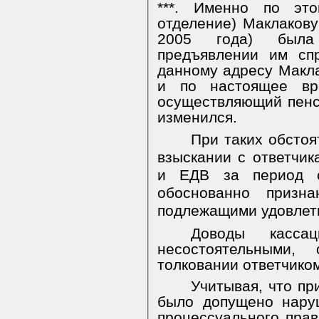
***. Именно по это
отделение) Маклакову
2005 года) была
предъявлении им сп
данному адресу Макла
и по настоящее вре
осуществляющий пенс
изменился.
При таких обстоя
взыскании с ответчи
и ЕДВ за период с
обоснованно призн
подлежащими удовлет
Доводы касса
несостоятельными,
толковании ответчико
Учитывая, что пр
было допущено нару
процессуального пра