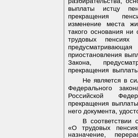
разбирательства,
осн
выплаты истцу пе
прекращения
пен
изменение места жи
такого основания ни 
трудовых пенсиях 
предусматривающа
приостановления выпл
Закона, предусма
прекращения
выплаты
Не является в с
Федерального зако
Российской Феде
прекращения выплаты
него документа, удос
В соответствии 
«О трудовых пенсия
назначение, перер