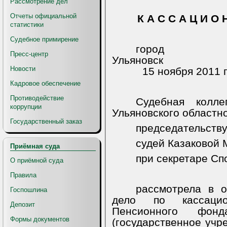
Рассмотрение дел
Отчеты официальной
К А С С А Ц И О 
статистики
Судебное примирение
город
Пресс-центр
Ульяновск
Новости
15 ноября 2011 
Кадровое обеспечение
Противодействие
Судебная колл
коррупции
Ульяновского областно
Государственный заказ
председательств
судей Казаковой 
Приёмная суда
при секретаре Сп
О приёмной суда
Правила
рассмотрела в о
Госпошлина
дело по кассацио
Депозит
Пенсионного фонд
Формы документов
(государственное учр