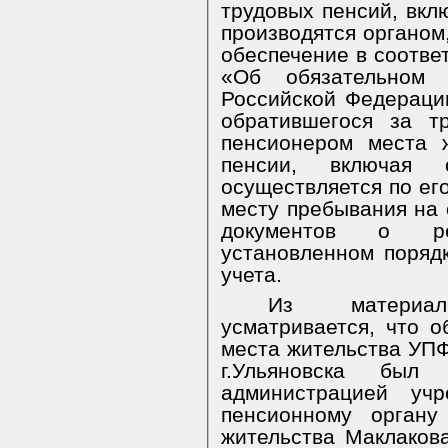
трудовых пенсий, вкл
производятся органо
обеспечение в соотв
«Об обязательном 
Российской Федерации
обратившегося за т
пенсионером места 
пенсии, включая 
осуществляется по ег
месту пребывания на 
документов о ре
установленном
поряд
учета.
Из материал
усматривается, что 
места жительства УПФ
г.Ульяновска был
администрацией уч
пенсионному орган
жительства Маклакова 