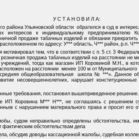
У С Т А Н О В И Л А:
го района Ульяновской области
обратился в суд в интере
ых интересов к индивидуальному предпринимателю К
зничной продаже табачных изделий и обязании прекратить
сположенном по адресу: У*** область, Ч*** район, р.п. Ч***, 
мотивировал тем, что в соответствии с п. 5 ст. 3 Федера
 розничная продажа табачных изделий на расстоянии не ме
учреждений, тогда как магазин ИП Коровиной М.Н., в ко
асположен на расстоянии
менее 100 м от Муниципального
 средняя общеобразовательная
школа № ***». Данное об
звитие несовершеннолетних, нарушает конституционные
енные требования, постановил вышеприведенное решение.
е ИП Коровина М*** Н***, не соглашаясь с решением су
нным с нарушением материального права и просит его от
обы, судом неправильно определены обстоятельства, им
т фактическим обстоятельствам дела
ла, обсудив доводы кассационной жалобы, судебная колле