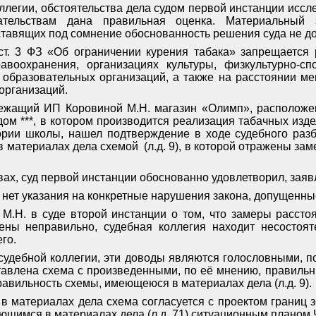
ллегии, обстоятельства дела судом первой инстанции иссл
тельствам дана правильная оценка. Материальный 
тавящих под сомнение обоснованность решения суда не д
 ст. 3 ФЗ «Об ограничении курения табака» запрещается
авоохранения, организациях культуры, физкультурно-с
образовательных организаций, а также на расстоянии ме
организаций.
лежащий ИП Коровиной М.Н. магазин «Олимп», расположен
**, дом ***, в котором производится реализация табачных из
ории школы, нашел подтверждение в ходе судебного разб
в материалах дела схемой
(л.д. 9), в которой отражены за
вах, суд первой инстанции обоснованно удовлетворил, зая
 нет указания на конкретные нарушения закона, допущенны
.Н. в суде второй инстанции о том, что замеры рассто
ены неправильно, судебная коллегия находит несостоят
го.
судебной коллегии, эти доводы являются голословными, п
тавлена схема с произведенными, по её мнению, правильн
авильность схемы, имеющеюся в материалах дела (л.д. 9).
 материалах дела схема согласуется с проектом границ зе
меющимся в материалах дела (л.д. 71) ситуационным планом