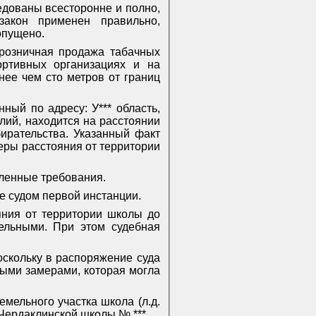
едованы всесторонне и полно,
закон применен правильно,
опущено.
 розничная продажа табачных
портивных организациях и на
нее чем сто метров от границ
ный по адресу: У*** область,
делий, находится на расстоянии
ирательства. Указанный факт
меры расстояния от территории
вленные требования.
е судом первой инстанции.
яния от территории школы до
ельными. При этом судебная
оскольку в распоряжение суда
ыми замерами, которая могла
мельного участка школа (л.д.
 Чердаклинской школы № ***.