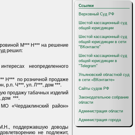
Ссылки
Верховный Суд РФ
Шестой кассационный суд
общей юрисдикции
Шестой кассационный суд
общей юрисдикции в сети
ровиной М*** Н*** на решение
"ВКонтакте"
суд решил:
Шестой кассационный суд
общей юрисдикции в
"Telegram"
 интересах
неопределенного
Ульяновский областной суд
* Н***
по розничной продаже
в сети «ВКонтакте»
.п. Ч***, ул. Л***, дом ***.
Сайты судов РФ
ную продажу табачных изделий
Законодательное собрание
, дом
***.
области
д МО «Чердаклинский район»
Администрация области
Администрация города
М.Н., поддержавшую доводы
довлетворению не подлежит,