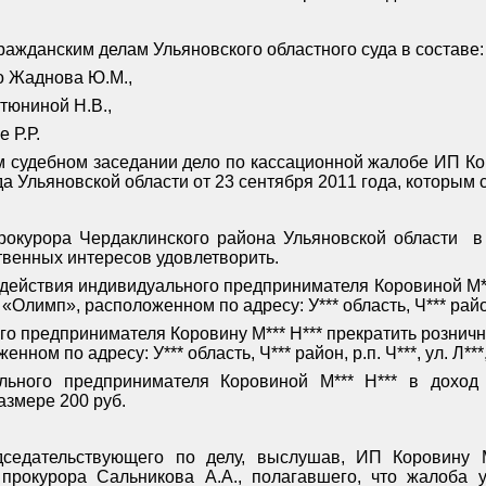
ражданским делам Ульяновского областного суда в составе:
о Жаднова Ю.М.,
тюниной Н.В.,
 Р.Р.
м судебном заседании дело по кассационной жалобе ИП Ко
а Ульяновской области от 23 сентября 2011 года, которым 
рокурора Чердаклинского района Ульяновской области
в
ственных интересов удовлетворить.
действия индивидуального предпринимателя Коровиной М**
«Олимп», расположенном по адресу: У*** область, Ч*** район, р
го предпринимателя Коровину М*** Н*** прекратить рознич
ном по адресу: У*** область, Ч*** район, р.п. Ч***, ул. Л***
льного предпринимателя Коровиной М*** Н*** в дохо
азмере 200 руб.
дседательствующего по делу, выслушав, ИП Коровину 
прокурора Сальникова А.А., полагавшего, что жалоба у