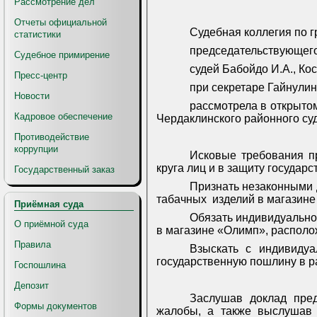
Рассмотрение дел
Отчеты официальной
Судебная коллегия по г
статистики
председательствующег
Судебное примирение
судей Бабойдо И.А.,
Кос
Пресс-центр
при секретаре Гайнулине
Новости
рассмотрела в открыто
Кадровое обеспечение
Чердаклинского районного суд
Противодействие
коррупции
Исковые требования п
круга лиц и в защиту государ
Государственный заказ
Признать незаконными 
табачных
изделий в магазине 
Приёмная суда
Обязать индивидуально
О приёмной суда
в магазине «Олимп», расположен
Правила
Взыскать с индивидуа
государственную пошлину в р
Госпошлина
Депозит
Заслушав доклад пре
Формы документов
жалобы, а также выслушав 