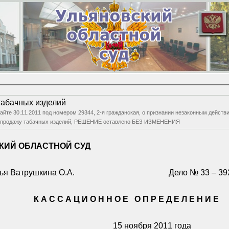
табачных изделий
сайте 30.11.2011 под номером 29344, 2-я гражданская, о признании незаконным дейст
ании прекратить розничную продажу табачных изделий, РЕШЕНИЕ оставлено БЕЗ ИЗМЕНЕНИЯ
КИЙ ОБЛАСТНОЙ СУД
ья Ватрушкина О.А.
Дело № 33 – 392
К А С С А Ц И О Н Н О Е
О П Р Е Д Е Л Е Н И Е
15 ноября 2011 года