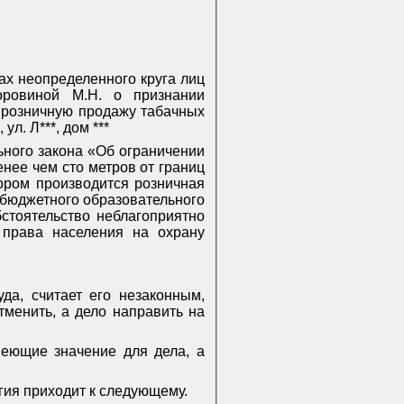
сах неопределенного круга лиц
оровиной М.Н. о признании
 розничную продажу табачных
ул. Л***, дом ***
льного закона «Об ограничении
нее чем сто метров от границ
тором производится розничная
 бюджетного образовательного
стоятельство неблагоприятно
 права населения на охрану
да, считает его незаконным,
менить, а дело направить на
еющие значение для дела, а
гия приходит к следующему.