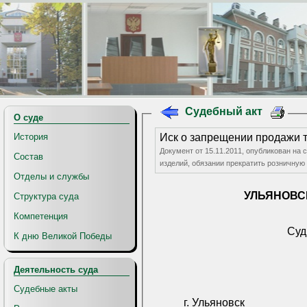
Судебный акт
О суде
История
Иск о запрещении продажи 
Документ от 15.11.2011, опубликован на 
Состав
изделий, обяз
Отделы и службы
УЛЬЯНОВС
Структура суда
Компетенция
Суд
К дню Великой Победы
Деятельность суда
Судебные акты
г. Ульяновск