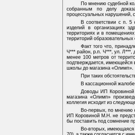
По мнению судебной ко
собранным по делу доказа
процессуальных нарушений, с
В соответствии с п. 5
изделий в организациях здр
территориях и в помещениях 
территорий образовательных 
Факт того что, принад
Ч*** район, р.п. Ч***, ул. Л*
менее 100 метров от террит
подтверждается, имеющейся 
школы до магазина «Олимп».
При таких обстоятельст
В кассационной жалобе
Доводы ИП Коровиной М
магазина «Олимп» произвед
коллегия исходит из следующе
Во-первых, по мнению 
ИП Коровиной М.Н. не предс
бы поставить под сомнение пр
Во-вторых, имеющаяся в
70), а также согласуется с и