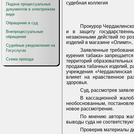
судебная коллегия
Подача процессуальных
документов в электронном
виде
Обращение в суд
Прокурор Чердаклинско
и в защиту государственн
Внепроцессуальные
обращения
незаконными действий по ро
изделий в магазине «Олимп», ра
Судебные уведомления на
Заявленные требования 
Госуслугах
курения табака» запрещается
Схема проезда
территорий образовательных 
продажа табачных изделий, р
учреждения «Чердаклинская
влияет на нравственное ра
здоровья.
Суд, рассмотрев заявл
В кассационной жалоб
необоснованным, постановле
новое рассмотрение.
По мнению автора жал
выводы суда не соответствую
Проверив материалы де