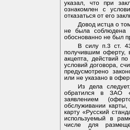
указал, что при за
ознакомлен с услов
отказаться от его зак
Довод истца о то
не была соблюдена 
обоснованно не был п
В силу п.3 ст. 
получившим оферту, 
акцепта, действий п
условий договора, счи
предусмотрено зако
или не указано в офер
Из дела следует,
обратился в ЗАО «
заявлением (офер
обслуживании карты,
карту «Русский станда
используемый в рам
числе для размещ