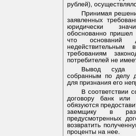
рублей), осуществляло
Принимая решени
заявленных требован
юридически знач
обоснованно пришел 
что оснований д
недействительным 
требованиям закон
потребителей не имее
Вывод суда мо
собранным по делу д
для признания его не
В соответствии с
договору банк или 
обязуются предостави
заемщику в ра
предусмотренных дог
возвратить полученн
проценты на нее.