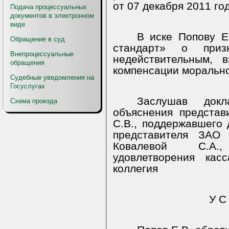
от 07 декабря 2011 го
Подача процессуальных
документов в электронном
виде
В иске Попову Е
Обращение в суд
стандарт» о при
Внепроцессуальные
недействительным, 
обращения
компенсации морально
Судебные уведомления на
Госуслугах
Заслушав докл
Схема проезда
объяснения представ
С.В., поддержавшего
представителя ЗАО 
Ковалевой С.А.
удовлетворения кас
коллегия
У С