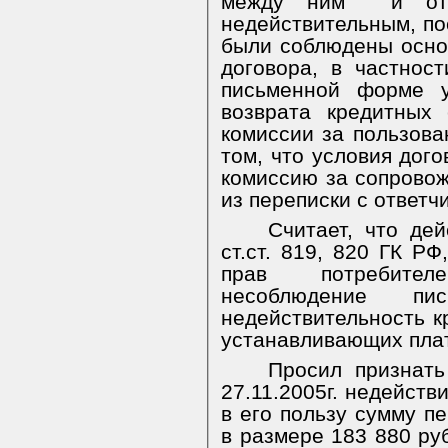
между ним
и от
недействительным, по
были соблюдены осно
договора, в частнос
письменной форме у
возврата кредитных 
комиссии за пользов
том, что условия дого
комиссию за сопровож
из переписки с ответч
Считает, что дей
ст.ст. 819, 820 ГК Р
прав потребител
несоблюдение пи
недействительность к
устанавливающих плат
Просил признать
27.11.2005г. недейств
в его пользу сумму п
в размере 183 880 ру