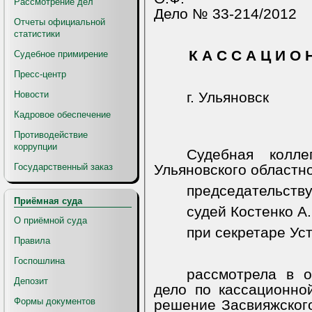
Рассмотрение дел
Дело № 33-214/2012
Отчеты официальной
статистики
К А С
С
А Ц И О 
Судебное примирение
Пресс-центр
Новости
г. Ульяновск
Кадровое обеспечение
Противодействие
коррупции
Судебная колл
Государственный заказ
Ульяновского областно
председательств
Приёмная суда
судей Костенко А.
О приёмной суда
при секретаре Уст
Правила
Госпошлина
рассмотрела в о
Депозит
дело по кассационно
Формы документов
решение
Засвияжског