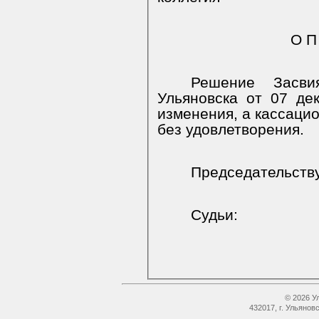
О П
Решение
Засви
Ульяновска от 07 де
изменения, а кассацио
без удовлетворения.
Председательст
Судьи:
© 2026 У
432017, г. Ульянов