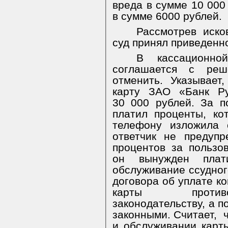
вреда в сумме 10 000
в сумме 6000 рублей.
Рассмотрев иско
суд принял приведенн
В кассационн
соглашается с ре
отменить. Указывает,
карту ЗАО «Банк Ру
30 000 рублей. За п
платил проценты, ко
телефону изложила 
ответчик не предуп
процентов за пользо
он вынужден пла
обслуживание ссудного
договора об уплате к
карты противо
законодательству, а п
законными. Считает,
и обслуживании карт