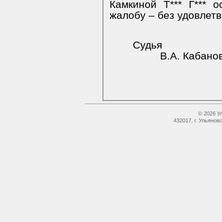
Камкиной Т*** Г*** 
жалобу – без удовлет
Судья
В.А. Кабано
© 2026 У
432017, г. Ульянов