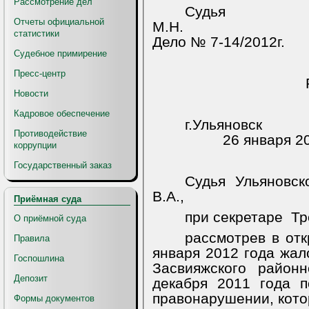
Рассмотрение дел
Судь
Отчеты официальной
М.Н.
статистики
Дело № 7-14/2012г.
Судебное примирение
Пресс-центр
Новости
Кадровое обеспечение
г.Ульяновск
Противодействие
26 января 2
коррупции
Государственный заказ
Судья Ульяновск
В.А.,
Приёмная суда
при секретаре
Тр
О приёмной суда
рассмотрев в от
Правила
января 2012 года жало
Госпошлина
Засвияжского районн
Депозит
декабря 2011 года 
правонарушении, кот
Формы документов