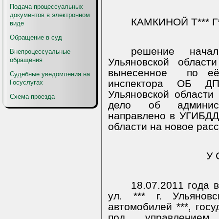
Подача процессуальных
документов в электронном
КАМКИНОЙ Т*** Г**
виде
Обращение в суд
решение нача
Внепроцессуальные
обращения
Ульяновской област
вынесенное
по её
Судебные уведомления на
инспектора ОБ Д
Госуслугах
Ульяновской области 
Схема проезда
дело об админист
направлено в УГИБДД
области на новое рас
У 
18.07.2011 года в
ул. *** г. Ульянов
автомобилей ***, госу
под управлением