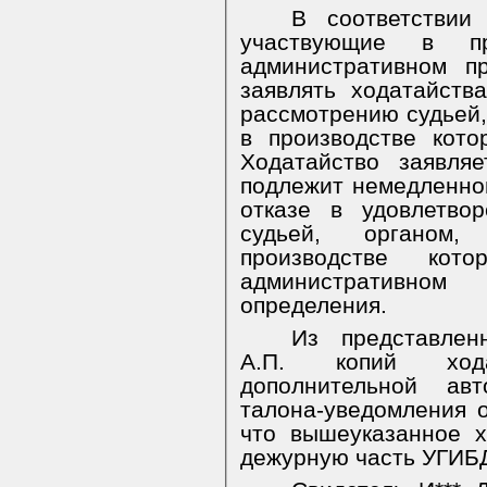
В соответствии
участвующие в п
административном п
заявлять ходатайств
рассмотрению судьей,
в производстве кото
Ходатайство заявля
подлежит немедленно
отказе в удовлетво
судьей, органом
производстве кот
административном
определения.
Из представлен
А.П. копий ход
дополнительной авт
талона-уведомления о
что вышеуказанное 
дежурную часть УГИБ