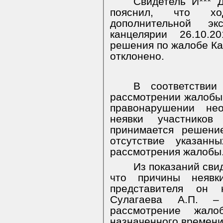
Свидетель И*** 
пояснил, что хо
дополнительной э
канцелярии 26.10.2
решения по жалобе Кам
отклонено.
В соответстви
рассмотрении жалобы
правонарушении не
неявки участнико
принимается решени
отсутствие указан
рассмотрения жалобы
Из показаний свид
что причины неявк
представителя он 
Сулагаева А.П. –
рассмотрение жал
назначенного времени