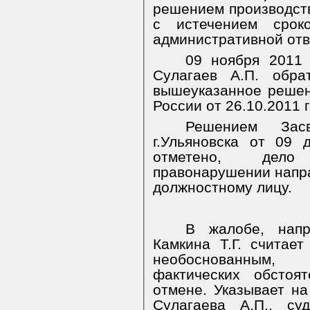
решением производств
с истечением срок
административной отв
09 ноября 2011 
Сулагаев А.П. обр
вышеуказанное реше
России от 26.10.2011 
Решением Засв
г.Ульяновска от 09
отметено, дело
правонарушении напр
должностному лицу.
В жалобе, напр
Камкина Т.Г. считае
необоснованным,
фактических обстоя
отмене. Указывает на
Сулагаева А.П., суд