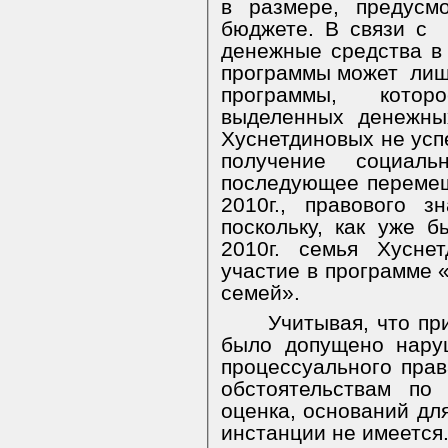
в размере, предусм
бюджете. В связи с
денежные средства в
программы может
лиш
программы, котор
выделенных денежны
Хуснетдиновых не усп
получение социал
последующее перемещ
2010г., правового 
поскольку, как уже 
2010г. семья Хусне
участие в программе
семей».
Учитывая, что пр
было допущено нару
процессуального пра
обстоятельствам по
оценка, оснований дл
инстанции не имеется