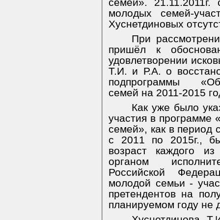
семей». 21.11.2011г.
молодых семей-учас
Хуснетдиновых отсутст
При рассмотрени
пришёл к обоснова
удовлетворении исков
Т.И. и Р.А. о восста
подпрограммы
«Об
семей на 2011-2015 го
Как уже было ука
участия в программе
семей», как в период с
с 2011 по 2015г., б
возраст каждого из
органом исполнит
Российской Федер
молодой семьи - уча
претендентов на пол
планируемом году не 
Хуснетдинова Т.И