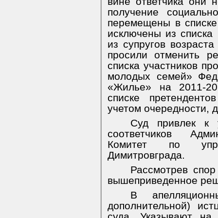
вине ответчика они 
получение социальн
перемещены в списк
исключены из списка
из супругов возраста
просили отменить р
списка участников п
молодых семей» Фед
«Жилье» на 2011-20
списке претенденто
учетом очередности, д
Суд привлек к 
соответчиков Админ
Комитет по упр
Димитровграда.
Рассмотрев спор
вышеприведенное реш
В апелляцион
дополнительной) ис
суда. Указывают на