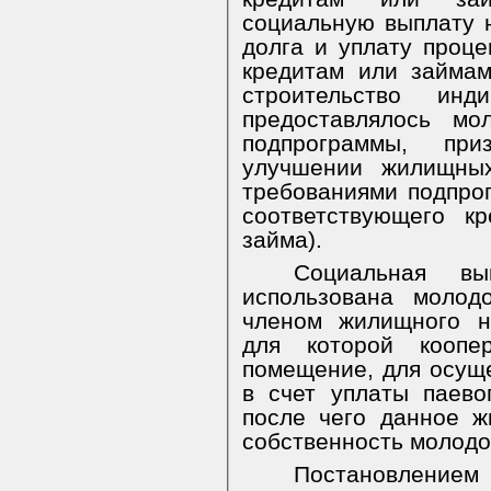
социальную выплату 
долга и уплату проц
кредитам или займа
строительство инд
предоставлялось мо
подпрограммы, пр
улучшении жилищных
требованиями подпро
соответствующего кр
займа).
Социальная в
использована молод
членом жилищного н
для которой коопе
помещение, для осущ
в счет уплаты паево
после чего данное 
собственность молодо
Постановлением