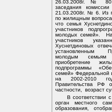
26.03.2008г. № 80
заседания комисси
21.03.2008г. № 6. Из
по жилищным вопросам
что семья Хуснетдин
участников подпрог
молодых семей».
На
участников указа
Хуснетдиновых отве
установленным Пр
молодым семьям
приобретение жил
подпрограммы «Об
семей» Федеральной
на 2002-2010 год
Правительства РФ о
частности,
возраст су
В соответствии 
орган местного сам
образования, отобр