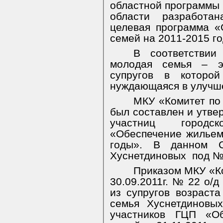
областной программы 
области разработа
целевая программа 
семей на 2011-2015 г
В соответствии
молодая семья – э
супругов в которо
нуждающаяся в улучш
МКУ «Комитет по 
был составлен и утве
участниц городс
«Обеспечение жильем
годы». В данном С
Хуснетдиновых
под №
Приказом МКУ «К
30.09.2011г. № 22 о/д
из супругов возраст
семья Хуснетдиновы
участников ГЦП «О