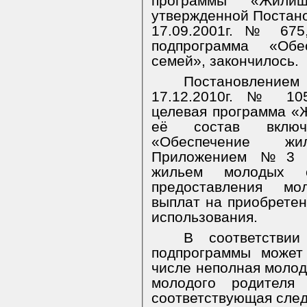
программы «Жили
утвержденной Постан
17.09.2001г. № 675
подпрограмма «Об
семей», закончилось.
Постановлени
17.12.2010г. № 10
целевая программа «
её состав включ
«Обеспечение ж
Приложением №3 п
жильем молодых с
предоставления м
выплат на приобретен
использования.
В соответстви
подпрограммы может
числе неполная молод
молодого родителя
соответствующая сле