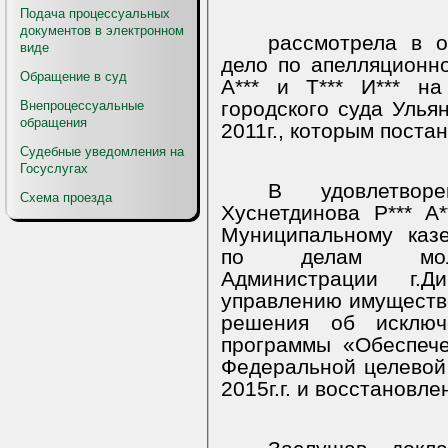
Подача процессуальных
документов в электронном
рассмотрела в о
виде
дело по апелляционн
Обращение в суд
А*** и Т*** И*** н
городского суда Улья
Внепроцессуальные
обращения
2011г., которым поста
Судебные уведомления на
Госуслугах
В удовлетвор
Схема проезда
Хуснетдинова Р*** А*
Муниципальному каз
по делам молод
Администрации г.Д
управлению имущество
решения об исключ
программы «Обеспеч
Федеральной целевой
2015г.г. и восстановле