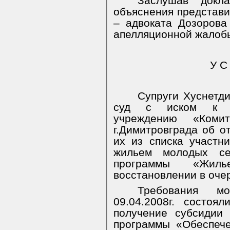
Заслушав докл
объяснения представит
– адвоката Дозорова
апелляционной жалобы
У С
Супруги Хуснетди
суд с иском к Му
учреждению «Коми
г.Димитровграда об 
их из списка участн
жильем молодых се
программы «Жиль
восстановлении в оче
Требования м
09.04.2008г. состоя
получение субсидии
программы «Обеспеч