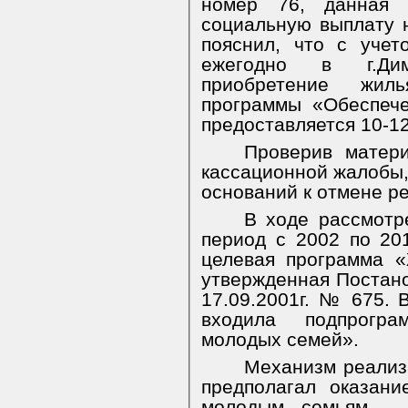
номер 76, данная 
социальную выплату 
пояснил, что с уче
ежегодно в г.Дим
приобретение жил
программы «Обеспеч
предоставляется 10-1
Проверив матер
кассационной жалобы,
оснований к отмене р
В ходе рассмотр
период с 2002 по 20
целевая программа 
утвержденная Постан
17.09.2001г. № 675. 
входила подпрогр
молодых семей».
Механизм реализ
предполагал оказани
молодым семьям - 