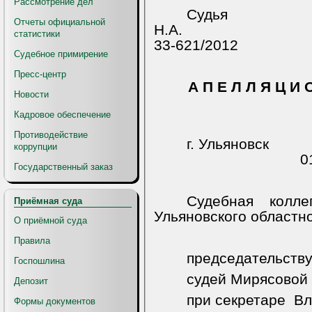
Рассмотрение дел
Судья
Отчеты официальной
Н.А.
статистики
33-621/2012
Судебное примирение
Пресс-центр
А П Е Л Л Я Ц И 
Новости
Кадровое обеспечение
Противодействие
г. Ульяновск
коррупции
0
Государственный заказ
Судебная колл
Приёмная суда
Ульяновского областно
О приёмной суда
Правила
председательств
Госпошлина
судей Мирясовой Н
Депозит
при секретаре
Вл
Формы документов