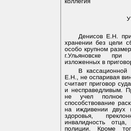
коллегия
У
Денисов Е.Н. пр
хранении без цели с
особо крупном размер
г.Ульяновске при 
изложенных в пригово
В кассационной
Е.Н., не оспаривая ви
считает приговор суд
и несправедливым. П
не учел полное п
способствование рас
на иждивении двух 
здоровья, прекло
инвалидность отца,
полиции. Кроме тог