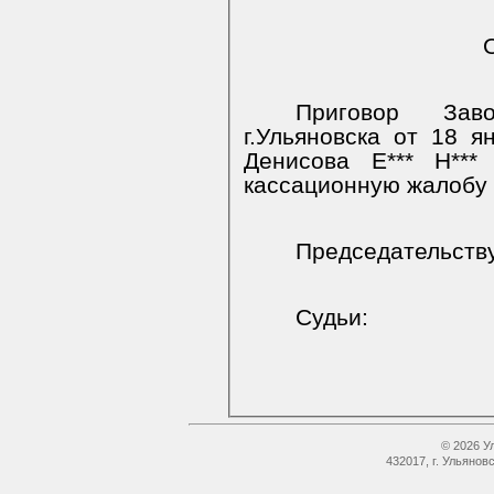
Приговор Зав
г.Ульяновска от 18 
Денисова Е*** Н***
кассационную жалобу 
Председательст
Судьи:
© 2026 У
432017, г. Ульянов