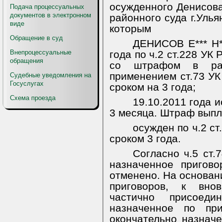
осужденного Денисова
Подача процессуальных
документов в электронном
районного суда г.Улья
виде
которым
Обращение в суд
ДЕНИСОВ Е*** Н**
Внепроцессуальные
года по ч.2 ст.228 УК 
обращения
со штрафом в ра
применением ст.73 УК
Судебные уведомления на
Госуслугах
сроком на 3 года;
Схема проезда
19.10.2011 года 
3 месяца. Штраф выпл
осужден по ч.2 с
сроком 3 года.
Согласно ч.5 ст.
назначенное пригово
отменено. На основани
приговоров, к вно
частично присоеди
назначенное по при
окончательно назнач