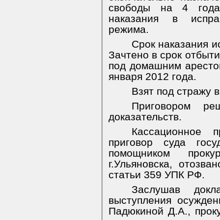
свободы на 4 год
наказания в испра
режима.
Срок наказания и
Зачтено в срок отбыт
под домашним арестом
января 2012 года.
Взят под стражу в
Приговором ре
доказательств.
Кассационное п
приговор суда госу
помощником проку
г.Ульяновска, отозва
статьи 359 УПК РФ.
Заслушав докл
выступления осужден
Падюкиной Д.А., прок