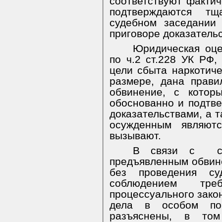
соответствуют фактич
подтверждаются тщ
судебном заседании
приговоре доказатель
Юридическая оце
по ч.2
ст.228 УК РФ
цели сбыта наркотиче
размере,
дана прави
обвинение, с котор
обоснованно и подтв
доказательствами, а 
осужденным являют
вызывают.
В связи с
предъявленным обви
без проведения суд
соблюдением треб
процессуального зако
дела в особом по
разъяснены, в том