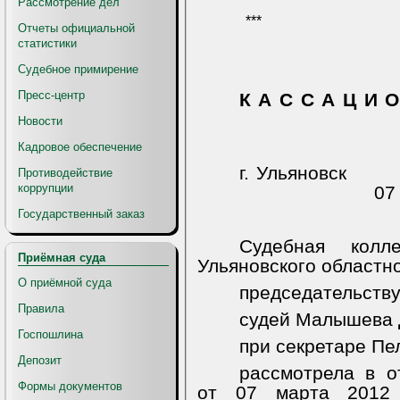
Рассмотрение дел
***
Отчеты официальной
статистики
Судебное примирение
Пресс-центр
К А С С А Ц И О
Новости
Кадровое обеспечение
г. Ульяновск
Противодействие
коррупции
07
Государственный заказ
Судебная колл
Приёмная суда
Ульяновского областно
О приёмной суда
председательств
Правила
судей Малышева Д
Госпошлина
при секретаре Пе
Депозит
рассмотрела в о
Формы документов
от 07 марта 2012 