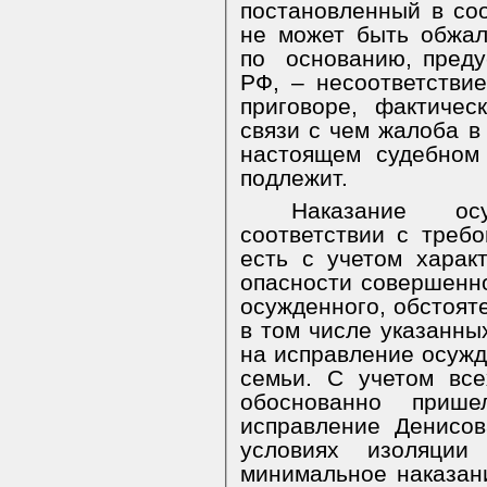
постановленный в соо
не может быть обжал
по
основанию, преду
РФ, – несоответстви
приговоре, фактичес
связи с чем жалоба в
настоящем судебном
подлежит.
Наказание ос
соответствии с треб
есть с учетом харак
опасности совершенно
осужденного, обстоят
в том числе указанны
на исправление осужд
семьи. С учетом все
обоснованно приш
исправление Денисов
условиях
изоляции
минимальное наказан