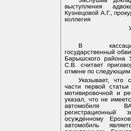
Заслушав докла
выступления адво
Кузнецовой А.Г., прок
коллегия
В кассацио
государственный обв
Барышского района 
С.В. считает приго
отмене по следующим
Указывает, что 
части первой статьи
мотивировочной и ре
указал, что не имеет
автомобиля ВАЗ
регистрационный з
осужденному Ерохо
автомобиль являе