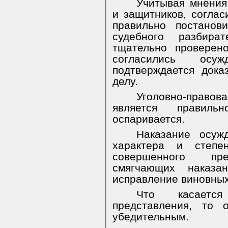
Учитывая мнения
и защитников, соглас
правильно постанов
судебного разбира
тщательно проверен
согласились осу
подтверждается дока
делу.
Уголовно-правова
является правил
оспаривается.
Наказание осуж
характера и степе
совершенного прес
смягчающих наказа
исправление виновных
Что касается
представления, то 
убедительным.