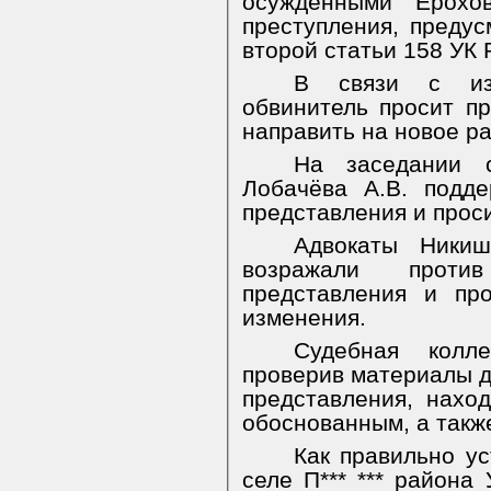
осужденными Ерохо
преступления, предус
второй статьи 158 УК 
В связи с изл
обвинитель просит пр
направить на новое ра
На заседании с
Лобачёва А.В. подд
представления и проси
Адвокаты Никиш
возражали против
представления и пр
изменения.
Судебная колл
проверив материалы д
представления, нахо
обоснованным, а такж
Как правильно ус
селе П*** *** района 