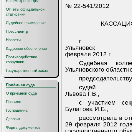
Рассмотрение дел
№ 22-541/2012
Отчеты официальной
статистики
КАССАЦИ
Судебное примирение
Пресс-центр
Новости
г.
Ульяновск
Кадровое обеспечение
февраля 2012 г.
Противодействие
Судебная колл
коррупции
Ульяновского областно
Государственный заказ
председательств
Приёмная суда
судей
Львова Г.В.,
О приёмной суда
с участием сек
Правила
Булатова И.Б.,
Госпошлина
рассмотрела в от
Депозит
29 февраля 2012 год
Формы документов
государственного обв