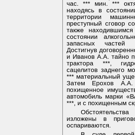
час. *** мин. *** ок
находясь в состояни
территории машин
преступный сговор со
также находившимся
состоянии алкоголь
запасных частей 
Достигнув договоренн
и Иванов А.А. тайно п
трактора ***, гидр
сацелитов заднего мо
*** материальный уще
Затем Ерохов А.А.
похищенное имущест
автомобиль марки «ВА
***, и с похищенным с
Обстоятельств
изложены в приго
оспариваются.
В суде первой