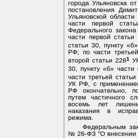
города Ульяновска от
постановления Димит
Ульяновской области 
части первой стат
Федерального закона 
части первой статьи
статьи 30, пункту «б
РФ; по части третьей
1
второй статьи 228
УК
30, пункту «б» части
части третьей статьи
УК РФ, с применение
РФ окончательно, п
путем частичного с
восемь лет лишен
наказания в исправ
режима.
Федеральным зак
№ 26-ФЗ
"О внесении