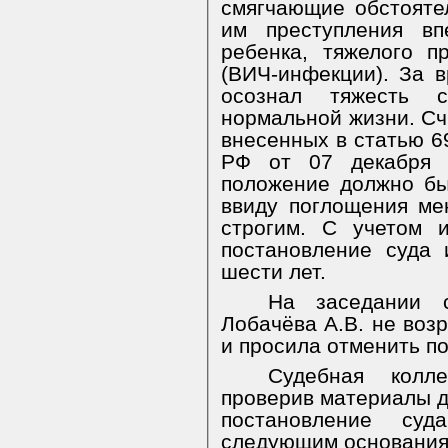
смягчающие обстоятел
им преступления вп
ребенка, тяжелого п
(ВИЧ-инфекции). За 
осознал тяжесть 
нормальной жизни. Счи
внесенных в статью 
РФ от 07 декабря
положение должно бы
ввиду поглощения ме
строгим. С учетом 
постановление суда 
шести лет.
На заседании с
Лобачёва А.В. не воз
и просила отменить п
Судебная колл
проверив материалы д
постановление су
следующим основания