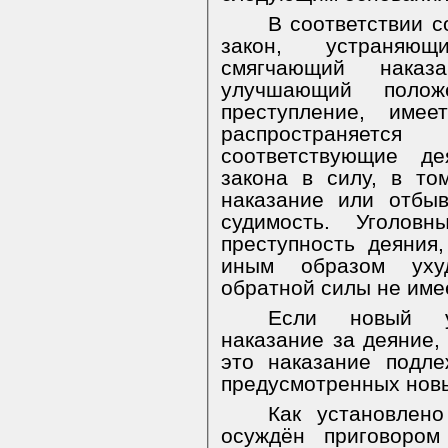
В соответствии с
закон, устраняющ
смягчающий нака
улучшающий полож
преступление, име
распространяетс
соответствующие де
закона в силу, в т
наказание или отбы
судимость. Уголовн
преступность деяния
иным образом уху
обратной силы не име
Если новый у
наказание за деяние,
это наказание подл
предусмотренных нов
Как установлено
осуждён приговором