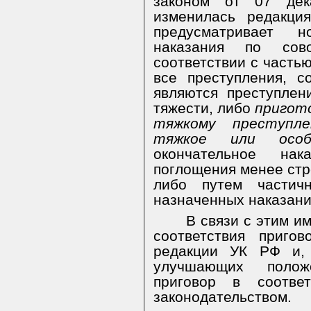
законом от 07 де
изменилась редакци
предусматривает 
наказания по сово
соответствии с частью
все преступления, с
являются преступле
тяжести, либо
пригото
тяжкому преступл
тяжкое или особ
окончательное нак
поглощения менее стр
либо путем частич
назначенных наказани
В связи с этим и
соответствия приго
редакции УК РФ и, 
улучшающих полож
приговор в соотве
законодательством.