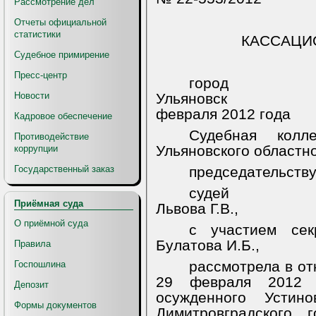
Рассмотрение дел
Отчеты официальной
статистики
КАССАЦИ
Судебное примирение
Пресс-центр
город
Новости
Ульяновск
февраля 2012 года
Кадровое обеспечение
Судебная колл
Противодействие
Ульяновского областно
коррупции
Государственный заказ
председательств
судей
Приёмная суда
Львова Г.В.,
О приёмной суда
с участием сек
Булатова И.Б.,
Правила
рассмотрела в от
Госпошлина
29 февраля 2012 
Депозит
осужденного Устин
Формы документов
Димитровградского 