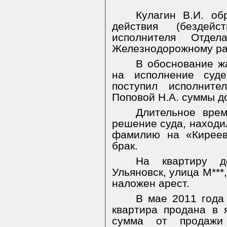
Кулагин В.И. об
действия (бездейс
исполнителя Отде
Железнодорожному рай
В обоснование жа
на исполнение суде
поступил исполнит
Поповой Н.А. суммы д
Длительное врем
решение суда, находи
фамилию на «Киреев
брак.
На квартиру д
Ульяновск, улица М***
наложен арест.
В мае 2011 года
квартира продана в 
сумма от продажи