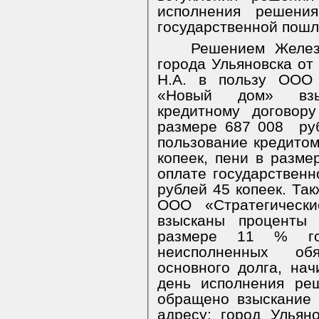
исполнения решени
государственной пошл
Решением Желез
города Ульяновска от
Н.А. в пользу ООО 
«Новый дом» взы
кредитному договору
размере 687 008
ру
пользование кредитом
копеек, пени в разме
оплате государствен
рублей 45 копеек. Так
ООО «Стратегическ
взысканы проценты 
размере 11 % го
неисполненных об
основного долга, на
день исполнения реш
обращено взыскание 
адресу: город Ульян