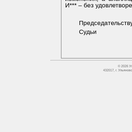
И*** – без удовлетвор
Председательст
Судьи
© 2026 У
432017, г. Ульянов