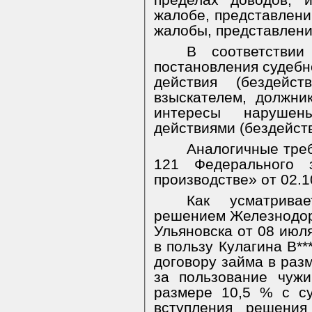
пределах доводов, 
жалобе, представлени
жалобы, представлени
В соответстви
постановления судебн
действия (бездейс
взыскателем, должни
интересы нарушен
действиями (бездейст
Аналогичные треб
121 Федерального 
производстве» от 02.
Как усматрива
решением Железнодор
Ульяновска от 08 июля
в пользу Кулагина В**
договору займа в раз
за пользование чуж
размере 10,5 % с с
вступления решени