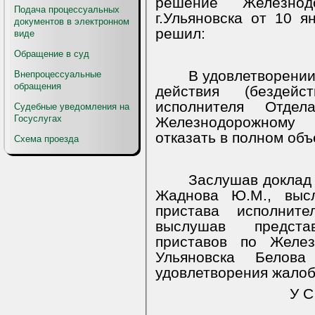
решение Железнод
Подача процессуальных
г.Ульяновска от 10 я
документов в электронном
решил:
виде
Обращение в суд
В удовлетворени
Внепроцессуальные
обращения
действия (бездейс
исполнителя Отде
Судебные уведомления на
Госуслугах
Железнодорожному 
отказать в полном объ
Схема проезда
Заслушав доклад
Жаднова Ю.М., высл
пристава исполнит
выслушав предста
приставов по Желез
Ульяновска Белова
удовлетворения жалоб
У С