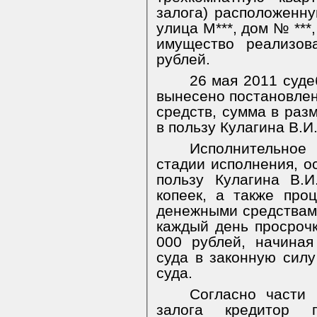
залога) расположенну
улица М***, дом № ***
имущество реализов
рублей.
26 мая 2011 суд
вынесено постановле
средств, сумма в раз
в пользу Кулагина В.И. 
Исполнительное
стадии исполнения, о
пользу Кулагина В.
копеек, а также про
денежными средствами
каждый день просроч
000 рублей, начина
суда в законную сил
суда.
Согласно части
залога кредитор 