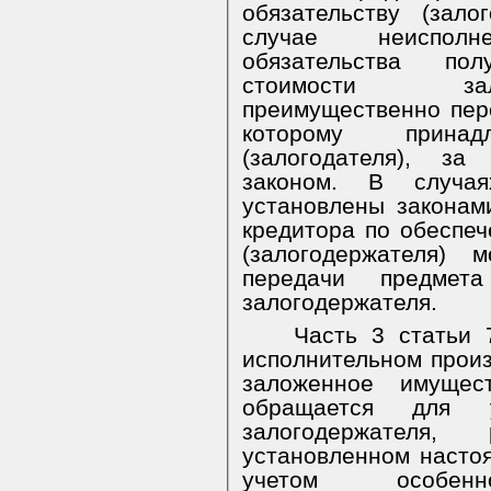
обязательству (зал
случае неиспол
обязательства по
стоимости зал
преимущественно пер
которому прина
(залогодателя), за
законом. В случа
установлены законам
кредитора по обеспеч
(залогодержателя) 
передачи предмет
залогодержателя.
Часть 3 статьи 
исполнительном произ
заложенное имущес
обращается для у
залогодержателя,
установленном насто
учетом особенно