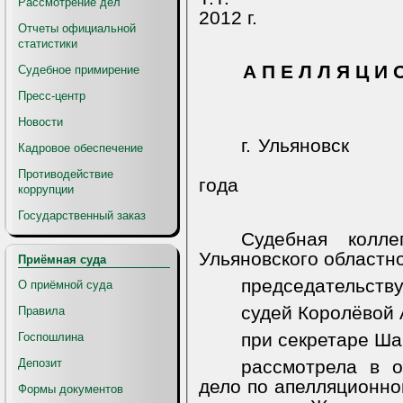
Рассмотрение дел
2012 г.
Отчеты официальной
статистики
А П Е Л Л Я Ц И 
Судебное примирение
Пресс-центр
Новости
г. Ульяновск
Кадровое обеспечение
Противодействие
года
коррупции
Государственный заказ
Судебная колл
Ульяновского областно
Приёмная суда
председательств
О приёмной суда
судей Королёвой А
Правила
при секретаре Ша
Госпошлина
Депозит
рассмотрела в о
дело по апелляционной
Формы документов