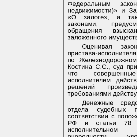
Федеральным зако
недвижимости)» и З
«О залоге», а та
законами, предус
обращения взыск
заложенного имущест
Оценивая зако
пристава-исполнител
по Железнодорожном
Костина С.С., суд пр
что совершенны
исполнителем дейст
решений произве
требованиями действу
Денежные сред
отдела судебных п
соответствии с полож
РФ и статьи 78 Ф
исполнительном п
очередности удо