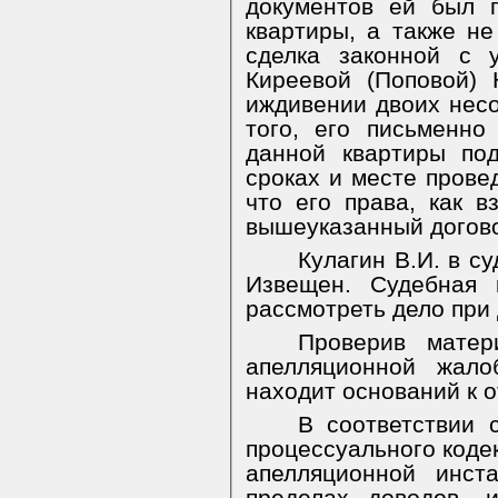
документов ей был 
квартиры, а также не
сделка законной с 
Киреевой (Поповой)
иждивении двоих нес
того, его письменн
данной квартиры по
сроках и месте провед
что его права, как в
вышеуказанный догово
Кулагин В.И. в с
Извещен. Судебная 
рассмотреть дело при 
Проверив матер
апелляционной жало
находит оснований к 
В соответствии с
процессуального коде
апелляционной инст