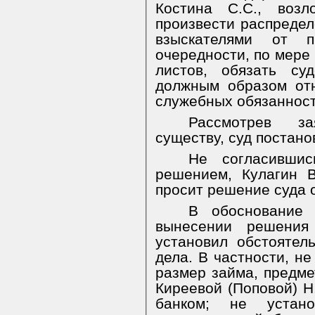
Костина С.С., возл
произвести распреде
взыскателями от п
очередности, по мере
листов, обязать суд
должным образом от
служебных обязанност
Рассмотрев з
существу, суд постан
Не согласивши
решением, Кулагин 
просит решение суда 
В обоснование 
вынесении решени
установил обстоятел
дела. В частности, не
размер займа, предме
Киреевой (Поповой) Н
банком; не устан