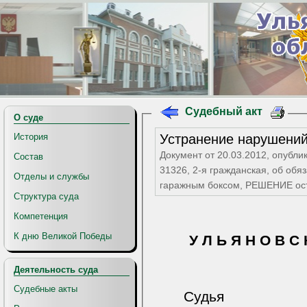
Судебный акт
О суде
Устранение нарушений
История
Документ от 20.03.2012, опубли
Состав
31326, 2-я гражданская, об обя
Отделы и службы
гаражным боксом, РЕШЕНИЕ о
Структура суда
Компетенция
К дню Великой Победы
У Л Ь Я Н О В С 
Деятельность суда
Судебные акты
Судь