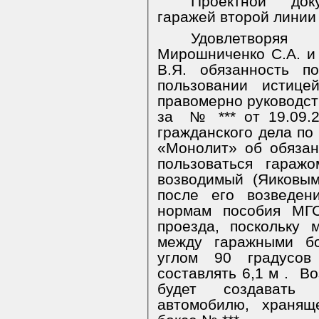
Проектной док
гаражей второй линии
Удовлетворя
Мирошниченко С.А. и 
В.Я. обязанность п
пользовании истице
правомерно руководст
за
№ *** от 19.09.2
гражданского дела по
«Монолит» об обязан
пользоваться гаражо
возводимый (Яиковы
после его возведен
нормам пособия МГС
проезда, поскольку
между гаражными бо
углом 90 градусов
составлять 6,1 м .
Во
будет создавать 
автомобилю, хранящ