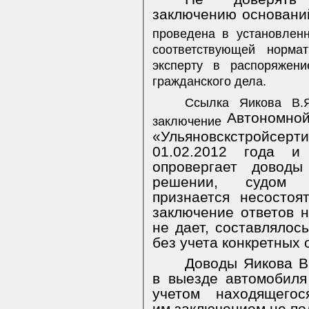
заключению основани
проведена в установлен
соответствующей норма
эксперту в распоряжен
гражданского дела.
Ссылка Яикова В.Я
Автономной
заключение
«Ульяновскстройсер
01.02.2012 года и
опровергает довод
решении, судом а
признается несостоя
заключение ответов 
не дает, составлялос
без учета конкретных 
Доводы Яикова В.
в выезде автомобиля
учетом
находящегос