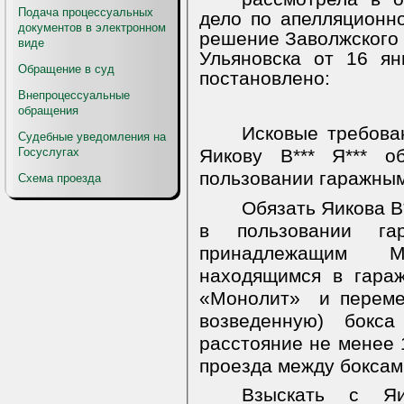
Подача процессуальных
дело по апелляционно
документов в электронном
решение Заволжского 
виде
Ульяновска от 16 ян
Обращение в суд
постановлено:
Внепроцессуальные
обращения
Исковые требова
Судебные уведомления на
Госуслугах
Яикову В*** Я*** о
пользовании гаражным
Схема проезда
Обязать Яикова В*
в пользовании г
принадлежащим М
находящимся в гараж
«Монолит»
и переме
возведенную) бок
расстояние не менее 
проезда между боксами
Взыскать с Яи