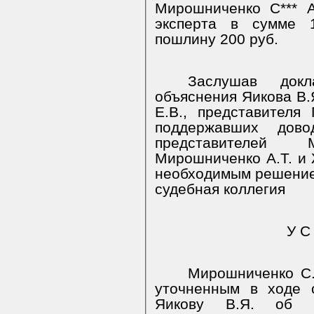
Мирошниченко С*** А
эксперта в сумме 1
пошлину 200 руб.
Заслушав док
объяснения Яикова В.
Е.В., представителя
поддержавших дово
представителей
Мирошниченко А.Т. и 
необходимым решение 
судебная коллегия
У С
Мирошниченко С.
уточненным в ходе с
Яикову В.Я. об у