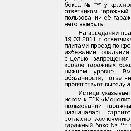
бокса № *** у красн
ответчиком гаражный 
пользовании её гараж
него выехать.
На заседании пр
19.03.2011 г. ответчи
плитами проезд по кро
избежание попадания 
с целью
запрещения 
кровле гаражных бок
нижнем уровне. Вм
обязанности, ответ
препятствует выезду а
Истица указывает
иском к ГСК «Монолит
пользовании гаражн
назначалась строите
согласно заключению
гаражный бокс № *** 