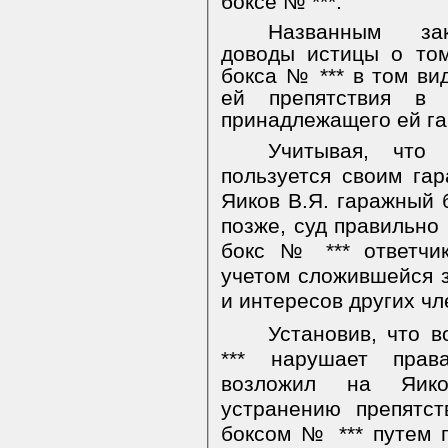
боксе № ***.
Названным зак
доводы истицы о том
бокса № *** в том вид
ей препятствия в
принадлежащего ей га
Учитывая, что
пользуется своим гар
Яиков В.Я. гаражный 
позже, суд правильно 
бокс № *** ответчи
учетом сложившейся 
и интересов других чл
Установив, что 
*** нарушает прав
возложил на Яико
устранению препятс
боксом № *** путем