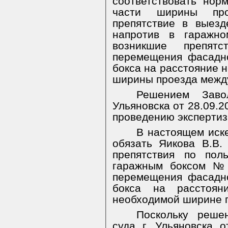
соответствовать нор
части ширины про
препятствие в выез
напротив в гаражн
возникшие препят
перемещения фасадн
бокса на расстояние н
ширины проезда межд
Решением Заво
Ульяновска от 28.09.2
проведению экспертиз
В настоящем иск
обязать Яикова В.В.
препятствия по пол
гаражным боксом № 
перемещения фасадн
бокса на расстоя
необходимой ширине п
Поскольку реше
суда г. Ульяновска 