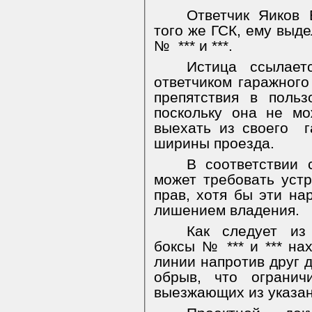
Ответчик Яиков 
того же ГСК, е
му выде
№
*** и ***.
Истица ссылает
ответчиком гаражного
препятствия в поль
поскольку она не м
выехать из своего
ширины проезда.
В соответствии 
может требовать уст
прав, хотя бы эти н
лишением владения.
Как следует из
боксы № *** и *** на
линии напротив друг д
обрыв, что огранич
выезжающих из указан