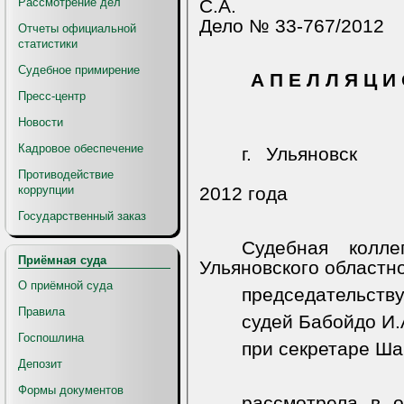
Рассмотрение дел
С.А.
Дело № 33-767/2012
Отчеты официальной
статистики
Судебное примирение
А П Е Л Л Я Ц И
Пресс-центр
Новости
Кадровое обеспечение
г. Ульяновск
Противодействие
коррупции
2012 года
Государственный заказ
Судебная колл
Приёмная суда
Ульяновского областно
О приёмной суда
председательств
Правила
судей Бабойдо И.
Госпошлина
при секретаре Ша
Депозит
Формы документов
рассмотрела в о