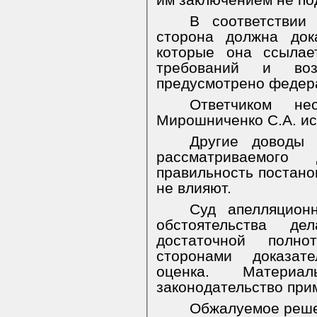
им заключением не по
В соответствии
сторона должна док
которые она ссылае
требований и во
предусмотрено федер
Ответчиком нео
Мирошниченко С.А. ис
Другие доводы
рассматриваемог
правильность постано
не влияют.
Суд апелляционн
обстоятельства д
достаточной полно
сторонами доказат
оценка. Материа
законодательство при
Обжалуемое реше