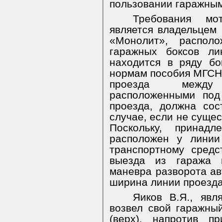
пользовании гаражным
Требования мо
является владельцем
«Монолит», распол
гаражных боксов ли
находится в ряду бо
нормам пособия МГСН
проезда между
расположенными под
проезда, должна сос
случае, если не сущес
Поскольку, принад
расположен у линии
транспортному сред
выезда из гаража 
маневра разворота а
ширина линии проезда
Яиков В.Я., явл
возвел свой гаражны
(верх), напротив п