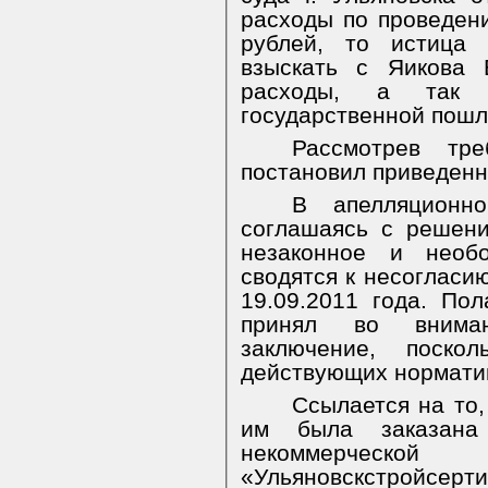
расходы по проведен
рублей, то истица
взыскать с Яикова 
расходы, а так
государственной пошл
Рассмотрев тр
постановил приведен
В апелляционн
соглашаясь с решени
незаконное и необ
сводятся к несогласи
19.09.2011 года. Пол
принял во вниман
заключение, поск
действующих нормати
Ссылается на то,
им была заказана
некоммерче
«Ульяновскстройсе