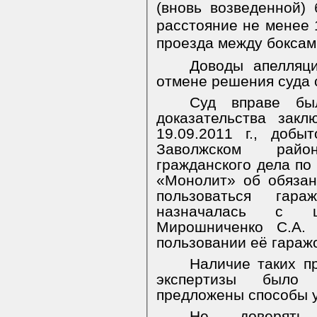
(вновь возведенной)
расстояние не менее 
проезда между боксами
Доводы апелляц
отмене решения суда с
Суд вправе бы
доказательства
закл
19.09.2011 г., доб
Заволжском райо
гражданского дела по
«Монолит» об обязан
пользоваться гара
назначалась с ц
Мирошниченко С.А.
пользовании её гараж
Наличие таких п
экспертизы было 
предложены способы у
Не доверять 