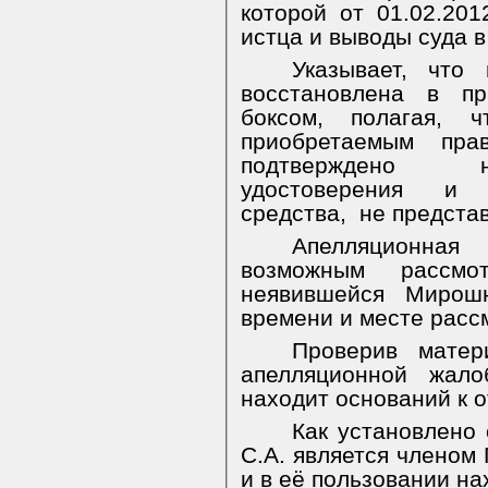
которой от 01.02.20
истца и выводы суда 
Указывает, что
восстановлена в пр
боксом, полагая, 
приобретаемым пра
подтверждено н
удостоверения и 
средства,
не предста
Апелляционна
возможным рассмо
неявившейся Мирошн
времени и месте расс
Проверив матер
апелляционной жало
находит оснований к 
Как установлено 
С.А. является членом
и в её пользовании на