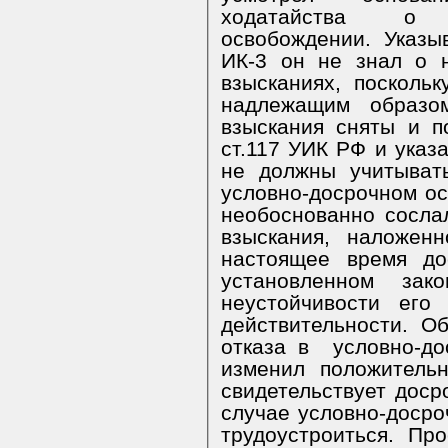
ходатайства о 
освобождении. Указы
ИК-3 он не знал о 
взысканиях, посколь
надлежащим образо
взыскания сняты и п
ст.117 УИК РФ и указ
не должны учитыват
условно-досрочном о
необоснованно сосла
взыскания, наложен
настоящее время до
установленном за
неустойчивости его
действительности.
Об
отказа в
условно-д
изменил положитель
свидетельствует доср
случае условно-досро
трудоустроиться.
П
ро