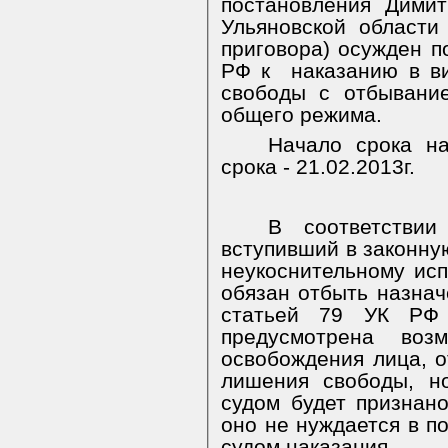
постановления Димит
Ульяновской области 
приговора)
осужден по
РФ к
наказанию в в
свободы с отбывани
общего режима.
Начало срока на
срока - 21
.02.2013
г.
В соответстви
вступивший в законну
неукоснительному ис
обязан отбыть назнач
статьей 79 УК РФ
предусмотрена возм
освобождения лица, 
лишения свободы, н
судом будет признано
оно не нуждается в п
судом наказания.