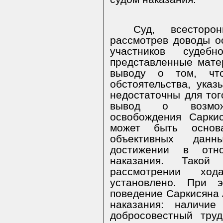
Суд, всесторо
рассмотрев доводы о
участников судеб
представленные мате
выводу о том, чт
обстоятельства, ука
недостаточны для тог
вывод о возможно
освобождения Сарки
может быть основ
объективных данн
достижении в отн
наказания. Такой
рассмотрении ход
установлено. При 
поведение Саркисяна 
наказания: наличи
добросовестный тру