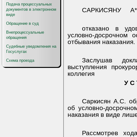
Подача процессуальных
САРКИСЯНУ
А*
документов в электронном
виде
Обращение в суд
отказано в удо
Внепроцессуальные
условно-досрочном 
обращения
отбывания наказания.
Судебные уведомления на
Госуслугах
Заслушав док
Схема проезда
выступления прокуро
коллегия
У С 
Саркисян А.С. об
об условно-досрочно
наказания в виде лиш
Рассмотрев хода