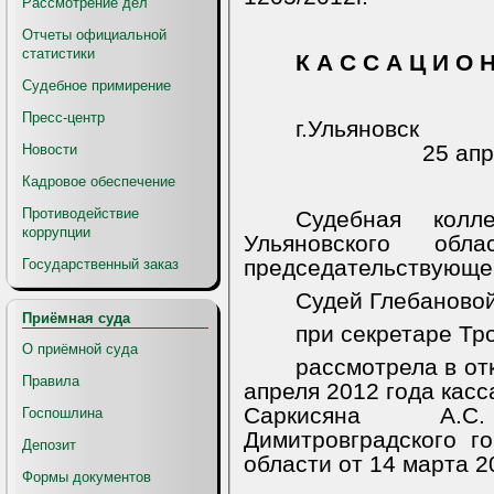
Рассмотрение дел
Отчеты официальной
статистики
К А С С А Ц И О 
Судебное примирение
Пресс-центр
г.Ульяновск
25 апр
Новости
Кадровое обеспечение
Противодействие
Судебная колл
коррупции
Ульяновского обл
председательствующег
Государственный заказ
Судей Глебановой
Приёмная суда
при секретаре Тр
О приёмной суда
рассмотрела в от
Правила
апреля 2012 года кас
Саркисяна А.С
Госпошлина
Димитровградского го
Депозит
области от 14 марта 2
Формы документов