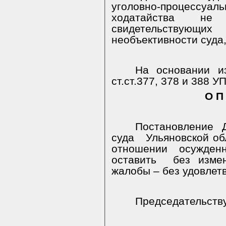
уголовно-процессуаль
ходатайства не 
свидетельствующи
необъективности суда,
На основании из
ст.ст.377, 378 и 388 У
О П 
Постановление
Ди
суда
Ульяновской об
отношении осужде
о
ставить
без изме
жалобы – без удовлет
Председательст