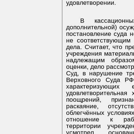
удовлетворении.
В кассационн
дополнительной) осуж
постановление суда 
не соответствующим 
дела. Считает, что п
учреждения материал
надлежащим образ
оценки, дело рассмот
Суд, в нарушение т
Верховного Суда РФ
характеризующих
удовлетворительная х
поощрений, призна
раскаяние, отсутс
облегчённых условия
отношение к р
территории учрежд
усмотрел основа