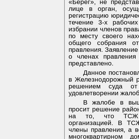
«Берег», не предста
лице в орган, осущ
регистрацию юридиче
течение 3-х рабочи
избрании членов прав
по месту своего нах
общего собрания от
правления. Заявление
о членах правления
представлено.
Данное постанов
в Железнодорожный ра
решением суда о
удовлетворении жалоб
В жалобе в выш
просит решение район
на то, что ТСЖ я
организацией. В ТС
члены правления, а 
многоквартирном
до