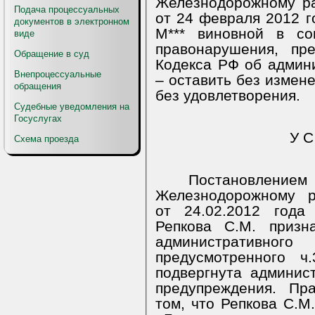
Железнодорожному ра
Подача процессуальных
от 24 февраля 2012 г
документов в электронном
М*** виновной в со
виде
правонарушения, пре
Обращение в суд
Кодекса РФ об админ
Внепроцессуальные
– оставить без измене
обращения
без удовлетворения.
Судебные уведомления на
Госуслугах
У С
Схема проезда
Постановлени
Железнодорожному
от 24.02.2012 года
Репкова С.М. призн
административ
предусмотренного 
подвергнута админис
предупреждения. Пр
том, что Репкова С.М