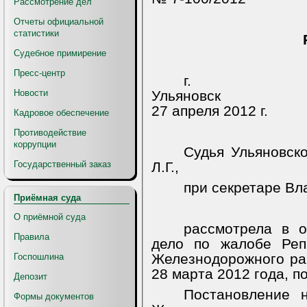
Рассмотрение дел
Отчеты официальной
статистики
Судебное примирение
Пресс-центр
г.
Новости
Ульяновск
27 апреля 2012 г.
Кадровое обеспечение
Противодействие
коррупции
Судья Ульяновск
Государственный заказ
Л.Г.,
при секретаре Вл
Приёмная суда
О приёмной суда
рассмотрела в о
Правила
дело по жалобе Реп
Железнодорожного рай
Госпошлина
28 марта 2012 года, п
Депозит
Постановление 
Формы документов