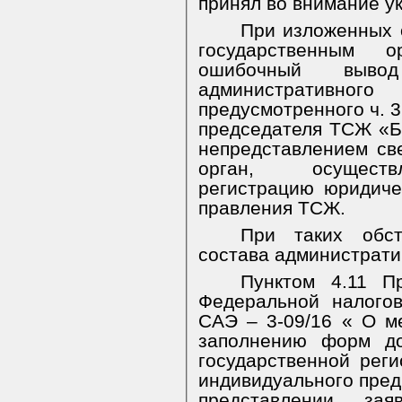
принял во внимание у
При изложенных о
государственным 
ошибочный выв
административ
предусмотренного ч. 3
председателя ТСЖ «Бе
непредставлением св
орган, осуществ
регистрацию юридиче
правления ТСЖ.
При таких обст
состава администрати
Пунктом 4.11 
Федеральной налого
САЭ – 3-09/16 « О м
заполнению форм до
государственной рег
индивидуального пред
представлении зая