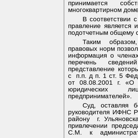
принимается собс
многоквартирном доме
В соответствии с
правление является 
подотчетным общему 
Таким образом
правовых норм позволя
информация о члена
перечень сведен
представление котор
с
п.п. д п. 1 ст. 5 
от 08.08.2001 г. «О
юридических л
предпринимателей».
Суд, оставляя б
руководителя ИФНС Р
району
г. Ульяновс
привлечении предсе
С.М. к администрат