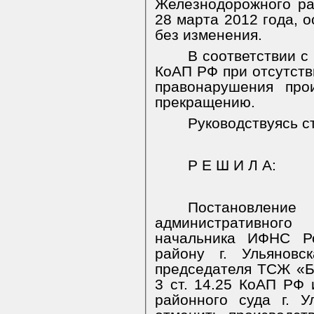
Железнодорожного рай
28 марта 2012 года, 
без изменения.
В соответствии с 
КоАП РФ при отсутств
правонарушения про
прекращению.
Руководствуясь ст
Р Е Ш И Л А:
Постановлен
административного
начальника ИФНС Р
району г. Ульянов
председателя ТСЖ «Бе
3 ст. 14.25 КоАП РФ
районного суда г. 