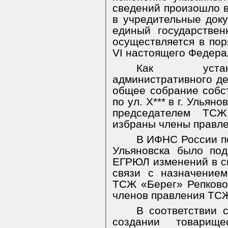
сведений произошло в
в учредительные док
единый государстве
осуществляется в пор
VI настоящего Федераль
Как устан
административного де
общее собрание собс
по ул. Х*** в г. Ульяно
председателем ТС
избраны члены правл
В ИФНС России п
Ульяновска было по
ЕГРЮЛ изменений в с
связи с назначение
ТСЖ «Берег» Репково
членов правления ТСЖ
В соответствии 
создании товарище