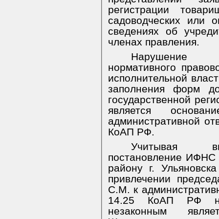
регистрации товари
садоводческих или о
сведениях об учред
членах правления.
Нарушение т
нормативного правов
исполнительной влас
заполнения форм до
государственной реги
является основа
административной отве
КоАП РФ.
Учитывая вы
постановление ИФНС
району г. Ульяновск
привлечении предсе
С.М. к административн
14.25 КоАП РФ нез
незаконным явл