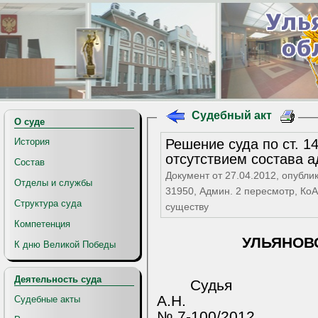
Судебный акт
О суде
Решение суда по ст. 14
История
отсутствием состава 
Состав
Документ от 27.04.2012, опубли
Отделы и службы
31950, Админ. 2 пересмотр, КоАП: ст. 14.25 ч.3, Вынесено 
Структура суда
существу
Компетенция
УЛЬЯНОВ
К дню Великой Победы
Деятельность суда
Судь
А.Н.
Судебные акты
№ 7-100/2012