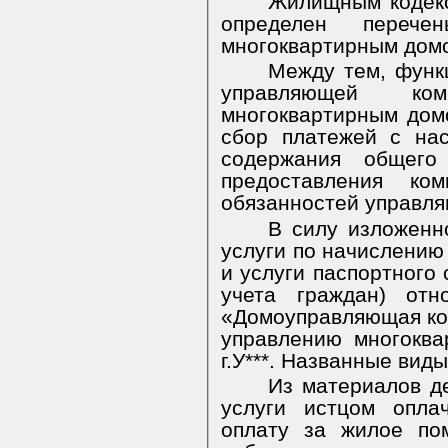
Жилищным кодекс
определен перече
многоквартирным дом
Между тем, функ
управляющей ко
многоквартирным дом
сбор платежей с на
содержания общег
предоставления ко
обязанностей управл
В силу изложенно
услуги по начислению
и услуги паспортного 
учета граждан) отн
«Домоуправляющая ко
управлению многоквар
г.У***. Названные вид
Из материалов де
услуги истцом опла
оплату за жилое по