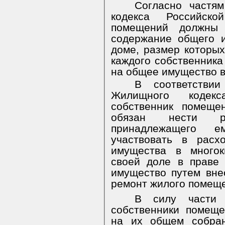
Согласно частя
кодекса Российско
помещений должны
содержание общего 
доме, размер которых
каждого собственника
на общее имущество в
В соответстви
Жилищного кодекс
собственник помеще
обязан нести р
принадлежащего 
участвовать в расх
имущества в многок
своей доле в праве
имущество путем вне
ремонт жилого помещ
В силу части 
собственники помещ
на их общем собра