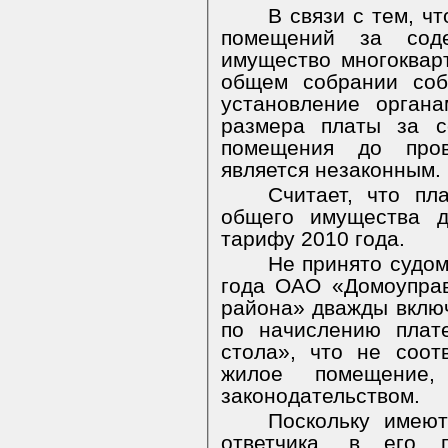
В связи с тем, ч
помещений за сод
имущество многоквар
общем собрании соб
установление орган
размера платы за с
помещения до пров
является незаконным.
Считает, что пл
общего имущества д
тарифу 2010 года.
Не принято судом
года ОАО «Домоупра
района» дважды включ
по начислению плат
стола», что не соот
жилое помещение,
законодательством.
Поскольку имеют
ответчика, в его 