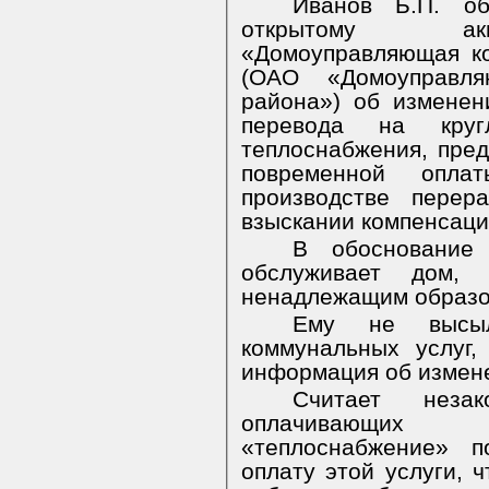
Иванов Б.П. о
открытому акц
«Домоуправляющая к
(ОАО «Домоуправля
района») об изменен
перевода на круг
теплоснабжения, пред
повременной оплат
производстве перер
взыскании компенсаци
В обоснование 
обслуживает дом,
ненадлежащим образо
Ему не высыл
коммунальных услуг,
информация об измене
Считает неза
оплачивающих 
«теплоснабжение» п
оплату этой услуги, 