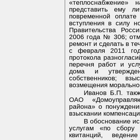
«теплоснабжение» н
представить ему ли
повременной оплате
вступления в силу н
Правительства Росс
2006 года № 306; от
ремонт и сделать в те
с февраля 2011 год
протокола разногласи
перечня работ и ус
дома и утвержде
собственников; вз
возмещения моральног
Иванов Б.П. так
ОАО «Домоуправля
района» о понуждени
взыскании компенсаци
В обоснование ис
услугам «по сбору 
квитанций, ведени