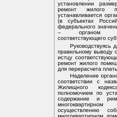
установлении разм
ремонт жилого п
устанавливается орг
(в субъектах Росси
федерального значен
– органом гос
соответствующего суб
Руководствуясь 
правильному выводу 
истцу соответствующ
ремонт жилого помещ
для перерасчета платы
Наделение орган
соответствии с наз
Жилищного кодекс
полномочием по уст
содержание и рем
многоквартирном
осуществлению со
многоквартирном дом