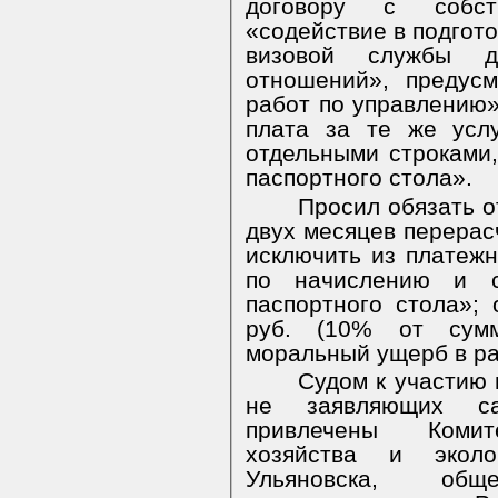
договору с собст
«содействие в подгото
визовой службы д
отношений», предус
работ по управлению»
плата за те же усл
отдельными строками,
паспортного стола».
Просил обязать о
двух месяцев перерасч
исключить из платежн
по начислению и с
паспортного стола»;
руб. (10% от сумм
моральный ущерб в ра
Судом к участию 
не заявляющих сам
привлечены Комит
хозяйства и эколо
Ульяновска, об