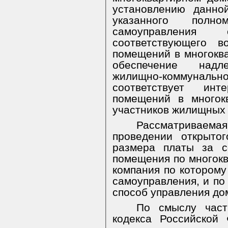
установлению данно
указанного полно
самоуправления о
соответствующего в
помещений в многокв
обеспечение надл
жилищно-коммуна
соответствует инт
помещений в многок
участников жилищных
Рассматриваемая 
проведении открыто
размера платы за с
помещения по многок
компания по которому
самоуправления, и по
способ управления до
По смыслу час
кодекса Российской