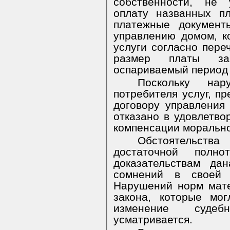
собственности, не 
оплату названных п
платежные документ
управлению домом, к
услуги согласно пере
размер платы з
оспариваемый период 
Поскольку на
потребителя услуг, п
договору управления
отказано в удовлетво
компенсации морально
Обстоятельст
достаточной полно
доказательствам да
сомнений в своей 
Нарушений норм мате
закона, которые мо
изменение судеб
усматривается.