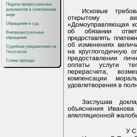
Подача процессуальных
документов в электронном
Исковые требо
виде
открытому акц
«Домоуправляющая к
Обращение в суд
об обязании отве
Внепроцессуальные
предоставлять
платежн
обращения
об изменениях велич
Судебные уведомления на
на круглогодичную о
Госуслугах
предоставлении лич
Схема проезда
оплаты услуги теп
перерасчета, возм
компенсации морал
удовлетворения в пол
Заслушав докла
объяснения Иванова
апелляционной жалобы
У С