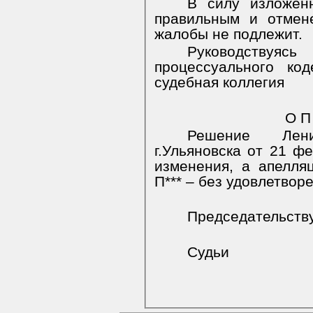
В силу изложенн
правильным и отмен
жалобы не подлежит.
Руководствуясь
процессуального ко
судебная коллегия
О П
Решение Лени
г.Ульяновска от 21 ф
изменения, а апелля
П*** – без удовлетвор
Председательст
Судьи