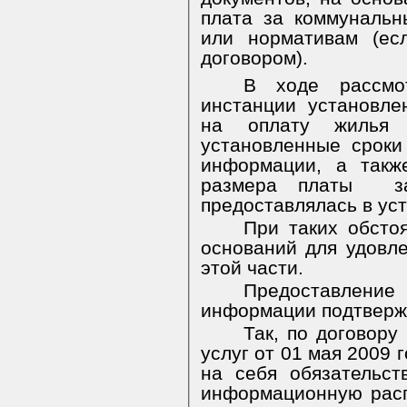
плата за коммуналь
или нормативам (ес
договором).
В ходе рассмо
инстанции установле
на оплату жилья 
установленные срок
информации, а такж
размера платы
з
предоставлялась в ус
При таких обсто
оснований для удовле
этой части.
Предоставлени
информации подтверж
Так, по договор
услуг от 01 мая 2009
на себя обязательст
информационную расп