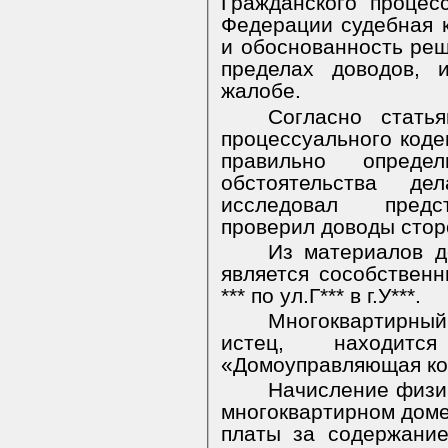
Гражданского процес
Федерации судебная к
и обоснованность реш
пределах доводов, 
жалобе.
Согласно стать
процессуального коде
правильно опреде
обстоятельства д
исследовал предст
проверил доводы стор
Из материалов д
является сособствен
*** по ул.Г*** в г.У***.
Многоквартирны
истец, находи
«Домоуправляющая ко
Начисление физи
многоквартирном доме по
платы за содержание