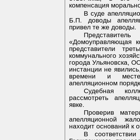
компенсация морально
В суде апелляци
Б.П. доводы апелля
привел те же доводы.
Представи
«Домоуправляющая к
представители трет
коммунального хозяйс
города Ульяновска, О
инстанции не явилис
времени и мест
апелляционном порядк
Судебная колл
рассмотреть апелля
явке.
Проверив матер
апелляционной жал
находит оснований к 
В соответстви