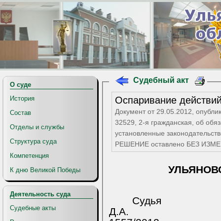
Судебный акт
О суде
Оспаривание действи
История
Документ от 29.05.2012, опубли
Состав
32529, 2-я гражданская, об обязании исполнить обяза
Отделы и службы
установленные законодательством РФ и компенсации морал
Структура суда
РЕШЕНИЕ оставлено БЕЗ ИЗМ
Компетенция
УЛЬЯНОВ
К дню Великой Победы
Деятельность суда
Судь
Судебные акты
Д.А.