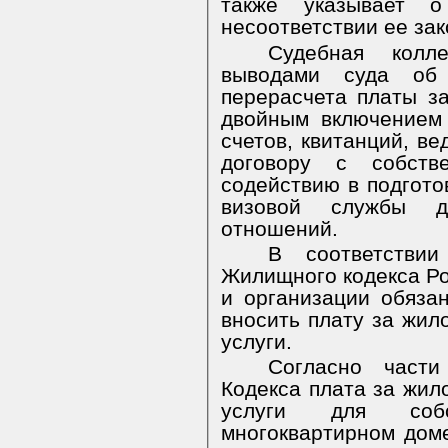
также указывает 
несоответствии ее зак
Судебная колл
выводами суда об 
перерасчета платы з
двойным включением 
счетов, квитанций, ве
договору с собст
содействию в подгото
визовой службы д
отношений.
В соответстви
Жилищного кодекса Р
и организации обяза
вносить плату за жи
услуги.
Согласно част
Кодекса плата за жи
услуги для соб
многоквартирном доме