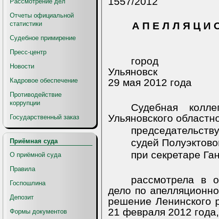
1557/2012
Рассмотрение дел
Отчеты официальной
статистики
А П Е Л Л Я Ц И 
Судебное примирение
Пресс-центр
город
Новости
Ульяновск
Кадровое обеспечение
29 мая 2012 года
Противодействие
коррупции
Судебная колл
Ульяновского областно
Государственный заказ
председательству
судей Полуэктово
Приёмная суда
при секретаре Ган
О приёмной суда
Правила
рассмотрела в о
Госпошлина
дело по апелляционно
Депозит
решение Ленинского р
21 февраля 2012 года,
Формы документов