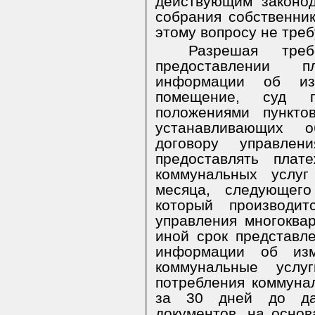
действующим законо
собрания собственни
этому вопросу не треб
Разрешая тре
предоставлении 
информации об из
помещение, суд пр
положениями пункто
устанавливающих о
договору управлен
предоставлять плат
коммунальных услуг
месяца, следующег
который производит
управления многоква
иной срок представл
информации об из
коммунальные услу
потребления коммуна
за 30 дней до да
документов, на основ