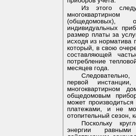
приборов учета.
Из этого след
многоквартирн
(общедомовых),
индивидуальных приб
размер платы за услу
исходя из норматива 
который, в свою очер
составляющей часть
потребление теплово
месяцев года.
Следовательно,
первой инстанции
многоквартирном до
общедомовым прибор
может производиться
платежами, и не мо
отопительный сезон, к
Поскольку круг
энергии равными