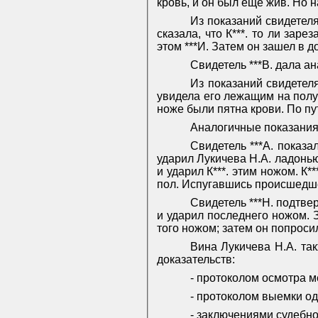
кровь, и он был ещё жив. Но н
Из показаний свидетеля 
сказала, что К***. то ли заре
этом ***И. Затем он зашел в д
Свидетель ***В. дала а
Из показаний свидетеля
увидела его лежащим на полу
ноже были пятна крови. По пут
Аналогичные показания в
Свидетель ***А. показа
ударил Лукичева Н.А. ладонью 
и ударил К***. этим ножом. К*
пол. Испугавшись происшедшег
Свидетель ***Н. подтверд
и ударил последнего ножом. З
того ножом; затем он попросил
Вина Лукичева Н.А. та
доказательств:
‑ протоколом осмотра ме
‑ протоколом выемки од
‑ заключениями судебно-