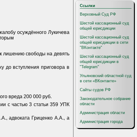
Ссылки
Верховный Суд РФ
Шестой кассационный суд
общей юрисдикции
 жалобу осуждённого Лукичева
Шестой кассационный суд
оторым
общей юрисдикции в сети
"ВКонтакте"
 к лишению свободы на девять
Шестой кассационный суд
общей юрисдикции в
"Telegram"
жу до вступления приговора в
Ульяновский областной суд
в сети «ВКонтакте»
Сайты судов РФ
ого вреда 200 000 руб.
Законодательное собрание
области
ии с частью 3 статьи 359 УПК
Администрация области
., адвоката Гриценко А.А., а
Администрация города