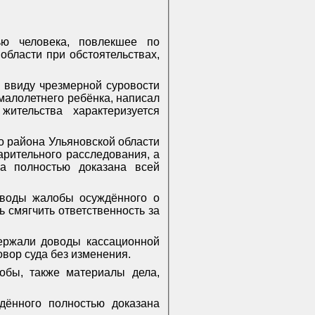
ью человека, повлекшее по
области при обстоятельствах,
а ввиду чрезмерной суровости
 малолетнего ребёнка, написал
ительства характеризуется
о района Ульяновской области
арительного расследования, а
а полностью доказана всей
доводы жалобы осуждённого о
 смягчить ответственность за
держали доводы кассационной
овор суда без изменения.
обы, также материалы дела,
дённого полностью доказана