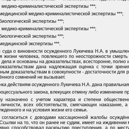
 медико-криминалистической экспертизы ***;
медицинской медико-криминалистической экспертизы ***;
биологической экспертизы ***;
 медико-криминалистической экспертизы ***;
биологической экспертизы ***;
медицинской экспертизы ***.
 суда о виновности осужденного Лукичева Н.А. в умышлен
я жизни человека, повлекшего по неосторожности смерть
 дела и основаны на доказательствах, всесторонне, полно 
оказательствам дана надлежащая оценка с точки зрения
ным доказательствам в совокупности - достаточности для 
ённого сомнений не вызывает.
нка действиям осужденного Лукичева Н.А. дана правильная
оцессуального закона, влекущих отмену либо изменение пр
у назначено с учетом характера и степени обществен
 личности, всех обстоятельств, смягчающих наказание, а
жденного и на условия жизни его семьи.
я согласиться с доводами кассационной жалобы осуждён
Ссылки на то, что он ранее не судим, имеет на иждивении
тивно способствовал раскрытию преступления, а по месту