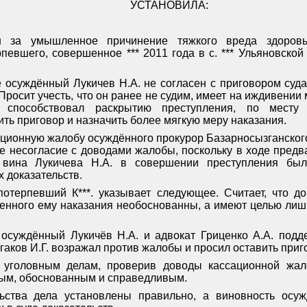
УСТАНОВИЛА:
н за умышленное причинение тяжкого вреда здоров
певшего, совершенное *** 2011 года в с. *** Ульяновской 
.
 осуждённый Лукичев Н.А. не согласен с приговором суд
Просит учесть, что он ранее не судим, имеет на иждивении
 способствовал раскрытию преступления, по месту ж
ть приговор и назначить более мягкую меру наказания.
ационную жалобу осуждённого прокурор Базарносызганског
ое несогласие с доводами жалобы, поскольку в ходе предв
я вина Лукичева Н.А. в совершении преступления был
 доказательств.
потерпевший К***. указывает следующее. Считает, что 
енного ему наказания необоснованны, а имеют целью лишь
 осуждённый Лукичёв Н.А. и адвокат Гриценко А.А. под
аков И.Г. возражал против жалобы и просил оставить приг
 уголовным делам, проверив доводы кассационной жал
ным, обоснованным и справедливым.
льства дела установлены правильно, а виновность осуж