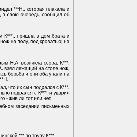
идел ***Н., которая плакала и
**, в свою очередь, сообщил об
м К***., пришла в дом брата и
ож на полу, под кроватью; на
ым Н.А. возникла ссора, К***.
.А. взял лежащий на столе нож,
лась борьба и они оба упали на
**Н.
ал, что их сын подрался с К***.
ьно подрался с К***. и ударил
 - жив ли тот или нет.
дебном заседании письменных
ской *** по трупу К***.;