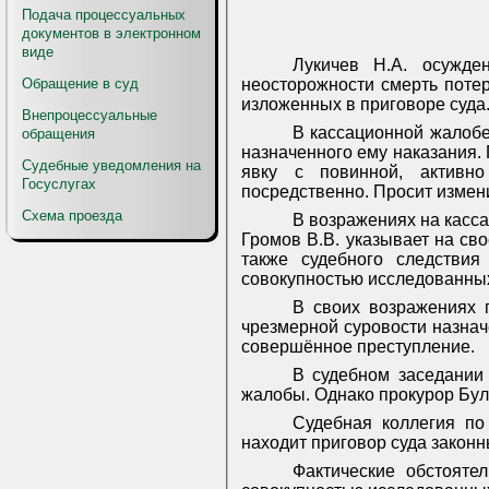
Подача процессуальных
документов в электронном
виде
Лукичев Н.А. осужде
Обращение в суд
неосторожности смерть потер
изложенных в приговоре суда
Внепроцессуальные
В кассационной жалобе
обращения
назначенного ему наказания. 
Судебные уведомления на
явку с повинной, активно
Госуслугах
посредственно. Просит измени
Схема проезда
В возражениях на касс
Громов В.В. указывает на св
также судебного следстви
совокупностью исследованных
В своих возражениях 
чрезмерной суровости назнач
совершённое преступление.
В судебном заседании
жалобы. Однако прокурор Булг
Судебная коллегия по
находит приговор суда закон
Фактические обстояте