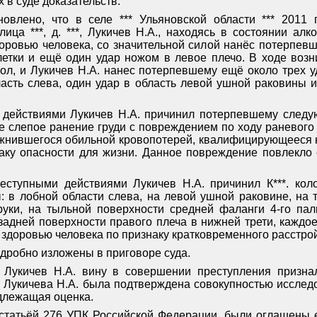
в суде доказательств.
овлено, что в селе *** Ульяновской области *** 2011 г
ица ***, д. ***, Лукичев Н.А., находясь в состоянии алк
оровью человека, со значительной силой нанёс потерпевш
летки и ещё один удар ножом в левое плечо. В ходе возн
пол, и Лукичев Н.А. нанес потерпевшему ещё около трех 
ласть слева, один удар в область левой ушной раковины и
ействиями Лукичев Н.А. причинил потерпевшему следу
е слепое ранение груди с повреждением по ходу раневого
ожнившегося обильной кровопотерей, квалифицирующееся к
аку опасности для жизни. Данное повреждение повлекло с
еступными действиями Лукичев Н.А. причинил К***. кол
: в лобной области слева, на левой ушной раковине, на
руки, на тыльной поверхности средней фаланги 4-го пал
 задней поверхности правого плеча в нижней трети, каждо
 здоровью человека по признаку кратковременного расстро
дробно изложены в приговоре суда.
 Лукичев Н.А. вину в совершении преступления признал
а Лукичева Н.А. была подтверждена совокупностью исследо
длежащая оценка.
о статьёй 276 УПК Российской Федерации, были оглашены 