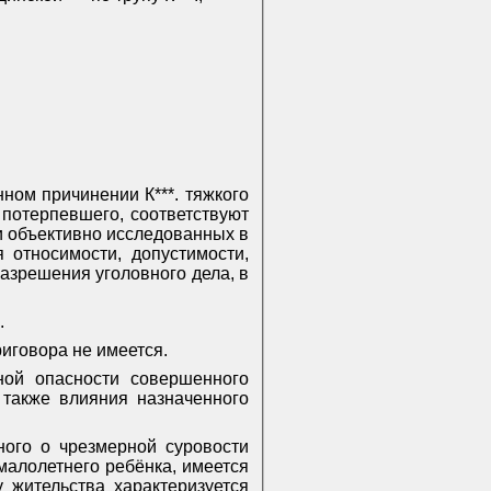
ном причинении К***. тяжкого
 потерпевшего, соответствуют
и объективно исследованных в
 относимости, допустимости,
разрешения уголовного дела, в
.
иговора не имеется.
ной опасности совершенного
 также влияния назначенного
ного о чрезмерной суровости
 малолетнего ребёнка, имеется
 жительства характеризуется