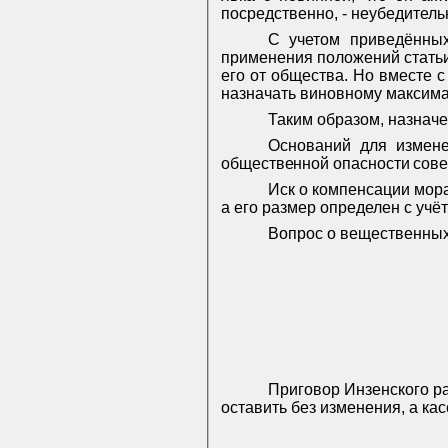
посредственно, - неубедитель
С учетом приведённых
применения положений статьи
его от общества. Но вместе 
назначать виновному максима
Таким образом, назнач
Оснований для измене
общественной опасности сов
Иск о компенсации мор
а его размер определен с уч
Вопрос о вещественных
Приговор Инзенского ра
оставить без изменения, а ка