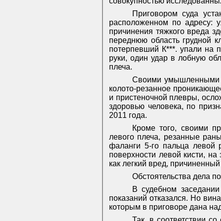
совокупностью исследованных 
Приговором суда устан
расположенном по адресу: ул
причинения тяжкого вреда зд
переднюю область грудной к
потерпевший К***. упали на 
руки, один удар в лобную об
плеча.
Своими умышленными д
колото-резанное проникающе
и пристеночной плевры, осл
здоровью человека, по призн
2011 года.
Кроме того, своими пр
левого плеча, резанные раны
фаланги 5-го пальца левой 
поверхности левой кисти, на
как легкий вред, причиненный
Обстоятельства дела по
В судебном заседании
показаний отказался. Но вин
которым в приговоре дана на
Так, в соответствии с