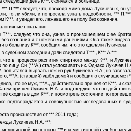
а следующий день К***. скончался в больнице.
*** П.*** следует, что, проходя
мимо дома Лукичевых,
он
ув
зали, то ли убили, и попросила узнать подробности. *** П.*
ом К***. и увидел его, лежавшего на полу без сознания.
налогичные показания.
 Т***. следует, что она, узнав о произошедшем с её брато
 без сознания и с ножевыми ранениями. Она также видела н
и в больницу К***. сообщил им, что это сделали Лукичевы.
 судебном заседании дали свидетели Т***., К*** А.***
л, что в процессе распития спиртного между К***. и Лукичев
по лицу. Он (***А.) стал успокаивать их. Однако Лукичев Н
**. попытался вырвать нож из рук Лукичева Н.А.; но завяза
о, ***А. (старший) ушёл домой и сообщил о случившемся *
ила, что её муж, ***А., действительно пришел от К***. и сказ
атем пришел Лукичев Н.А. и подтвердил, что он действител
 её сходить в дом К***. и посмотреть состояние потерпевшего
кже подтверждается и совокупностью исследованных в су
ста происшествия от *** 2011 года;
ежды Лукичева Н.А. ***;
медицинской экспертизы *** и комиссионной судебно-медицин