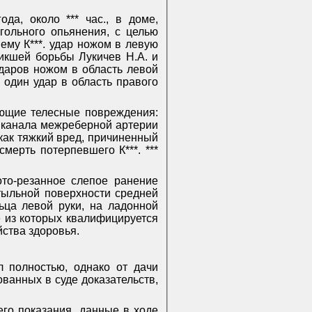
ода, около *** час., в доме,
огольного опьянения, с целью
ему К***. удар ножом в левую
икшей борьбы Лукичев Н.А. и
ударов ножом в область левой
 один удар в область правого
ющие телесные повреждения:
 канала межреберной артерии
ак тяжкий вред, причиненный
мерть потерпевшего К***. ***
ото-резанное слепое ранение
 тыльной поверхности средней
ьца левой руки, на ладонной
е из которых квалифицируется
йства здоровья.
 полностью, однако от дачи
ванных в суде доказательств,
его показания, данные в ходе