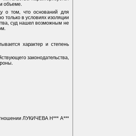
ом объеме.
у о том, что оснований для
о только в условиях изоляции
ства, суд нашел возможным не
ом.
итывается
характер и степень
йствующего законодательства,
ороны.
отношении ЛУКИЧЕВА Н*** А***