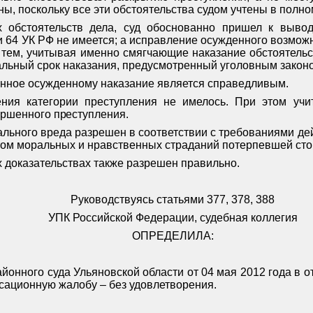
ны, поскольку все эти обстоятельства судом учтены в полн
 обстоятельств дела, суд обоснованно пришел к вывод
 64 УК РФ не имеется; а исправление осужденного возможн
с тем, учитывая именно смягчающие наказание обстоятель
льный срок наказания, предусмотренный уголовным закон
енное осужденному наказание является справедливым.
ния категории преступления не имелось. При этом уч
ершенного преступления
.
ального вреда разрешен в соответствии с требованиями де
ётом моральных и нравственных страданий потерпевшей ст
 доказательствах также разрешен правильно.
Руководствуясь статьями 377, 378, 388
УПК Российской Федерации, судебная коллегия
ОПРЕДЕЛИЛА:
йонного суда Ульяновской области от 04 мая 2012 года в 
ссационную жалобу – без удовлетворения.