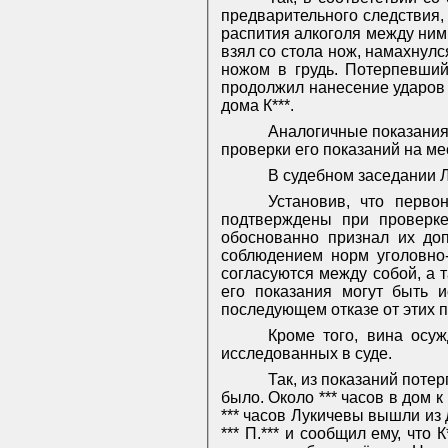
предварительного следствия, 
распития алкоголя между ним и
взял
со стола нож, намахнулс
ножом в грудь. Потерпевший
продолжил нанесение ударов к
дома К***.
Аналогичные показания 
проверки его показаний на ме
В судебном заседании 
Установив, что перво
подтверждены при проверке
обоснованно признал их до
соблюдением норм уголовно-
согласуются между собой, а 
его показания могут быть и
последующем отказе от этих п
Кроме того, вина осуж
исследованных в суде.
Так, из показаний
потер
было. Около *** часов в дом к
*** часов Лукичевы вышли из д
*** П.*** и сообщил ему, что