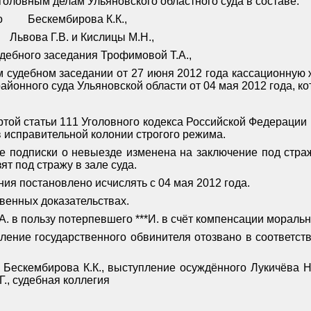
головным делам Ульяновского областного суда в составе:
о
Бескембирова К.К.,
Львова Г.В. и Кислицы М.Н.,
удебного заседания Трофимовой Т.А.,
м судебном заседании от 27 июня 2012 года кассационную
районного суда Ульяновской области от 04 мая 2012 года, к
ртой статьи 111 Уголовного кодекса Российской Федерации
в исправительной колонии строгого режима.
е подписки о невыезде изменена на заключение под стра
ят под стражу в зале суда.
ия постановлено исчислять с 04 мая 2012 года.
венных доказательствах.
А. в пользу потерпевшего ***И. в счёт компенсации моральн
ление государственного обвинителя отозвано в соответств
Бескембирова К.К., выступление осуждённого Лукичёва Н.А
Г., судебная коллегия