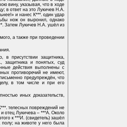
ою вину, указывая, что в ходе
у; в ответ на это Лукичев Н.А.
нее!» и нанес К***. один удар
рьбы нож он выронил, однако
*. Затем Лукичев Н.А. ушёл из
емого, а также при проведении
ания
.
, в присутствии защитника,
, защитника и понятых, суд
анные действия выполнены с
нных противоречий не имеют,
 письменно предупреждён, что
делу, в том числе и при его
пностью иных доказательств,
 К***. телесных повреждений не
 и отец Лукичева – ***А. Около
того к ***И. (свидетель) зашёл
а полу; на животе у него была