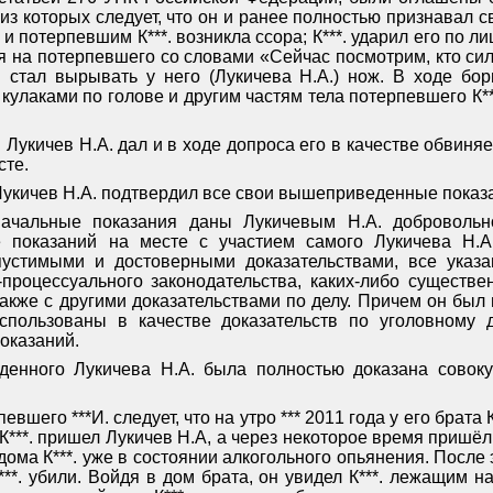
из которых следует, что он и ранее полностью признавал св
 потерпевшим К***. возникла ссора; К***. ударил его по лиц
я на потерпевшего со словами «Сейчас посмотрим, кто силь
 стал вырывать у него (Лукичева Н.А.) нож. В ходе бо
улаками по голове и другим частям тела потерпевшего К**
Лукичев Н.А. дал и в ходе допроса его в качестве обвиня
сте.
Лукичев Н.А. подтвердил все свои вышеприведенные показ
начальные показания даны Лукичевым Н.А. добровольно
 показаний на месте с участием самого Лукичева Н.А.
пустимыми и достоверными доказательствами, все указ
процессуального законодательства, каких-либо существе
также с другими доказательствами по делу. Причем он был
спользованы в качестве доказательств по уголовному 
оказаний.
денного Лукичева Н.А. была полностью доказана совоку
певшего ***И. следует, что на
утро *** 2011 года у его брата
 К***. пришел Лукичев Н.А, а через некоторое время пришёл
ома К***. уже в состоянии алкогольного опьянения. После э
 К***. убили. Войдя в дом брата, он увидел К***. лежащим н