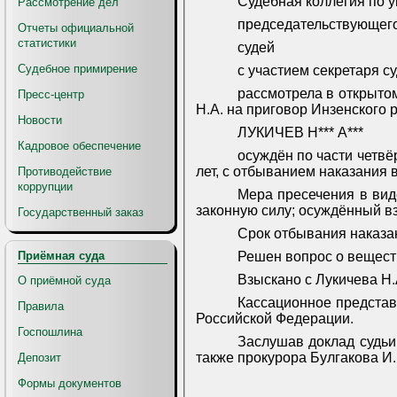
Судебная коллегия по у
Рассмотрение дел
председательствующег
Отчеты официальной
статистики
судей
Судебное примирение
с участием секретаря с
рассмотрела в открыто
Пресс-центр
Н.А. на приговор Инзенского 
Новости
ЛУКИЧЕВ Н*** А***
Кадровое обеспечение
осуждён по части четвё
лет, с отбыванием наказания 
Противодействие
коррупции
Мера пресечения в вид
законную силу; осуждённый вз
Государственный заказ
Срок отбывания наказан
Приёмная суда
Решен вопрос о вещест
Взыскано с Лукичева Н.
О приёмной суда
Кассационное представ
Правила
Российской Федерации.
Госпошлина
Заслушав доклад судьи 
также прокурора Булгакова И.
Депозит
Формы документов