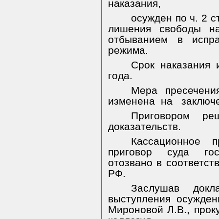
наказания,
осужден по ч. 2 с
лишения свободы н
отбыванием в испра
режима.
Срок наказания 
года.
Мера пресечени
изменена
на
заключ
Приговором ре
доказательств.
Кассационное п
приговор суда гос
отозвано в соответст
РФ.
Заслушав докл
выступления осужден
Мироновой Л.В., прок