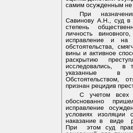
самим осужденным не
При назначени
Савинову А.Н., суд в
степень обществен
личность виновного
исправление и на 
обстоятельства, смя
вины и активное спо
раскрытию престу
исследовались,
в т
указанные в к
Обстоятельством, о
признан рецидив прес
С учетом всех 
обоснованно приш
исправление осужде
условиях
изоляции
наказание в
виде
При
этом суд прав