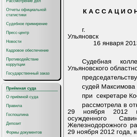
Рассмотрение дел
Отчеты официальной
К А С С А Ц И О 
статистики
Судебное примирение
г.
Пресс-центр
Ульяновск
Новости
16 января 201
Кадровое обеспечение
Противодействие
Судебная колл
коррупции
Ульяновского областно
Государственный заказ
председательств
судей Максимова 
Приёмная суда
при
секретаре Ко
О приёмной суда
рассмотрела в от
Правила
29 ноября 2012 г
Госпошлина
осужденного Сав
Депозит
Железнодорожного рай
29 ноября 2012 года, 
Формы документов