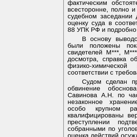
фактическим обстоят
всесторонне, полно и
судебном заседании д
оценку суда в соотве
88 УПК РФ и подробно
В основу выводо
были положены пока
свидетелей М***, М***
досмотра, справка о
физико-химической
соответствии с требо
Судом сделан п
обвинение обоснова
Савинова А.Н. по ча
незаконное хранени
особо крупном ра
квалифицированы ве
преступлении подтв
собранными по уголов
оценка действий осуж