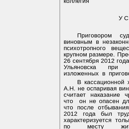
коллегия
У С
Приговором су
виновным в незакон
психотропного веще
крупном размере. Пр
26 сентября 2012 год
Ульяновска при о
изложенных
в
пригов
В кассационной 
А.Н. не оспаривая ви
считает наказание ч
что
он не опасен дл
что после отбывани
2012 года был труд
характеризуется тол
по месту жител