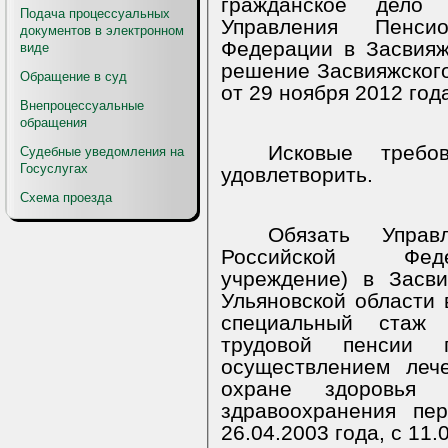
гражданское дело
Подача процессуальных
Управления Пенси
документов в электронном
Федерации в Засвияж
виде
решение Засвияжского
Обращение в суд
от 29 ноября 2012 год
Внепроцессуальные
обращения
Исковые требо
Судебные уведомления на
Госуслугах
удовлетворить.
Схема проезда
Обязать Управ
Российской Феде
учреждение) в Засви
Ульяновской области в
специальный стаж 
трудовой пенсии
осуществлением лече
охране здоровья 
здравоохранения пе
26.04.2003 года, с 11.