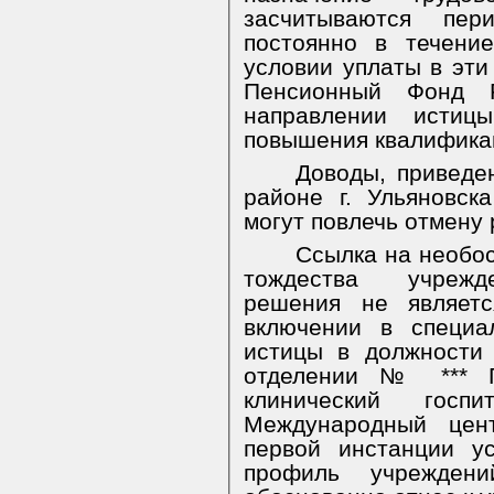
засчитываются пер
постоянно в течени
условии уплаты в эти
Пенсионный Фонд 
направлении истиц
повышения квалификац
Доводы, приведе
районе г. Ульяновск
могут повлечь отмену
Ссылка на необо
тождества
учрежд
решения не являет
включении в специа
истицы в должности
отделении № *** Г
клинический госп
Международный цен
первой инстанции у
профиль учреждени