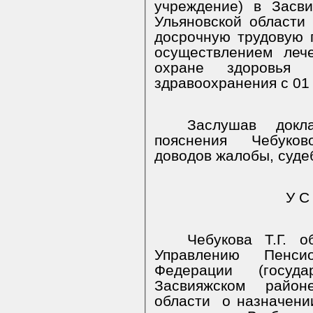
учреждение) в Засви
Ульяновской области 
досрочную трудовую 
осуществлением лече
охране здоровья 
здравоохранения с 01 
Заслушав докл
пояснения
Чебуков
доводов жалобы, суде
У С
Чебукова Т.Г. 
Управлению Пенси
Федерации (госуд
Засвияжском районе
области
о назначени