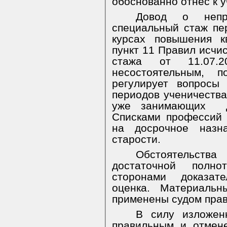
обоснованно отнес к 
Довод о непр
специальный стаж пе
курсах повышения к
пункт 11 Правил исчи
стажа от 11.07
несостоятельным, п
регулирует вопросы
периодов ученичества
уже занимающих
Списками профессий
на досрочное назн
старости.
Обстоятельства
достаточной полно
сторонами доказат
оценка. Материальн
применены судом прав
В силу изложен
правильным и отмен