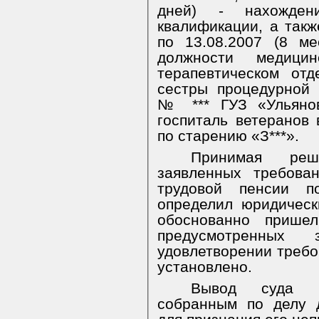
дней) - нахожден
квалификации, а такж
по 13.08.2007 (8 м
должности медици
терапевтическом от
сестры процедурной 
№ *** ГУЗ «Ульянов
госпиталь ветеранов
по старению «З***».
Принимая реш
заявленных требова
трудовой пенсии п
определил юридическ
обоснованно пришел
предусмотренных
удовлетворении треб
установлено.
Вывод суда мо
собранным по делу 