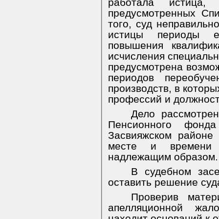
работала истица, 
предусмотренных Спи
того, суд неправильн
истицы периоды е
повышения квалифик
исчисления специальн
предусмотрена возмож
периодов переобуче
производств, в котор
профессий и должност
Дело рассмотрен
Пенсионного фонд
Засвияжском районе 
месте и времени с
надлежащим образом.
В судебном засе
оставить решение суд
Проверив матер
апелляционной жал
находит оснований к 