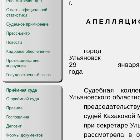
Рассмотрение дел
г.
Отчеты официальной
статистики
А П Е Л Л Я Ц И 
Судебное примирение
Пресс-центр
Новости
город
Кадровое обеспечение
Ульяновск
Противодействие
29 января
коррупции
года
Государственный заказ
Судебная колл
Приёмная суда
Ульяновского областно
О приёмной суда
председательству
Правила
судей Казаковой М
Госпошлина
при секретаре Ул
Депозит
рассмотрела в о
Формы документов