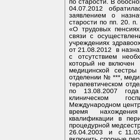
по старости. В обосно
04.07.2012 обратил
заявлением о назна
старости по пп. 20. п
«О трудовых пенсия
связи с осуществлен
учреждениях здравоо
от 21.08.2012
в назна
с отсутствием необ
который не включен
медицинской сестры
отделении № ***,
меди
терапевтическом отде
по 13.08.2007 год
клиническом гос
Международном центре
время нахождени
квалификации в пер
процедурной медсестр
26.04.2003
и
с 11.0
включить спорные пер