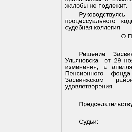
жалобы не подлежит.
Руководствуясь
процессуального ко
судебная коллегия
О П
Решение Засви
Ульяновска
от 29 но
изменения, а апелл
Пенсионного фонд
Засвияжском рай
удовлетворения.
Председательст
Судьи: