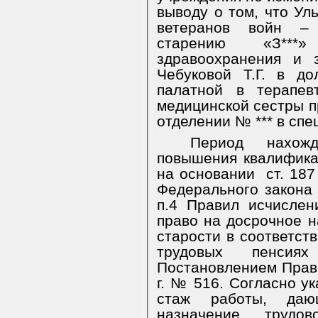
выводу о том, что Ул
ветеранов войн –
старению «З***»
здравоохранения и 
Чебуковой Т.Г. в д
палатной в терапев
медицинской сестры п
отделении № ***
в спе
Период нахож
повышения квалифика
на основании
ст. 18
Федерального закона
п.4 Правил исчисле
право на досрочное н
старости в соответст
трудовых пенсия
Постановлением Прав
г. № 516. Согласно у
стаж работы, даю
назначение трудо