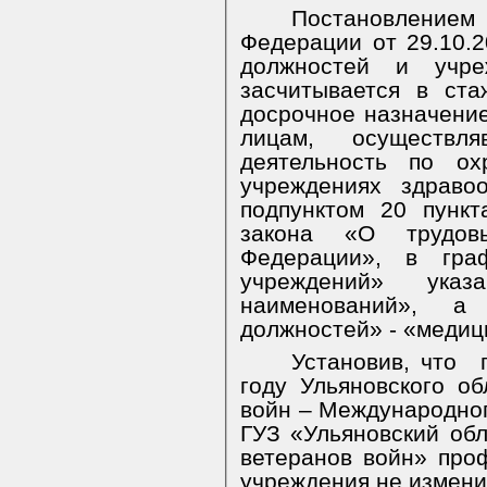
Постановлением
Федерации от 29.10.
должностей и учре
засчитывается в ст
досрочное назначение
лицам, осуществ
деятельность по ох
учреждениях здраво
подпунктом 20 пунк
закона «О трудов
Федерации», в гра
учреждений» ука
наименований», а
должностей» - «медиц
Установив, что
году Ульяновского об
войн – Международног
ГУЗ «Ульяновский обл
ветеранов войн» про
учреждения не измени