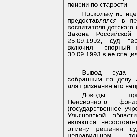
пенсии по старости.
Поскольку истице
предоставлялся в п
воспитателя детского 
Закона Российско
25.09.1992, суд пе
включил
спорный 
30.09.1993 в ее специ
Вывод суда мо
собранным по делу 
для признания его не
Доводы, при
Пенсионного фонд
(государственное уч
Ульяновской област
являются несостоят
отмену решения су
неправильном т