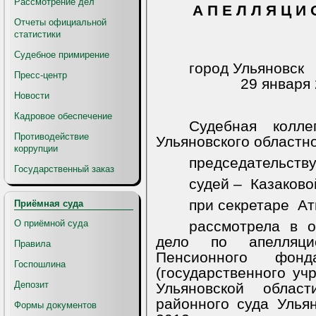
Рассмотрение дел
А П Е Л Л Я Ц И О Н Н О Е О 
Отчеты официальной
статистики
Судебное примирение
город
Пресс-центр
29 января 201
Новости
Кадровое обеспечение
Судебная колл
Противодействие
Ульяновского областно
коррупции
председательству
Государственный заказ
судей – Казаковой
при секретаре
Ат
Приёмная суда
О приёмной суда
рассмотрела в о
дело по апелляци
Правила
Пенсионного фонд
Госпошлина
(государственного уч
Депозит
Ульяновской облас
районного суда Улья
Формы документов