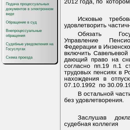
2012 года, по котором
Подача процессуальных
документов в электронном
виде
Исковые требов
Обращение в суд
удовлетворить частич
Внепроцессуальные
Обязать Госу
обращения
Управление Пенси
Судебные уведомления на
Федерации в Инзенско
Госуслугах
включить Савельевой 
Схема проезда
дающий право на сн
согласно пп.19 п.1 
трудовых пенсиях в Р
нахождения в отпус
07.10.1992
по 30.09.1
В остальной част
без удовлетворения.
Заслушав докл
судебная коллегия