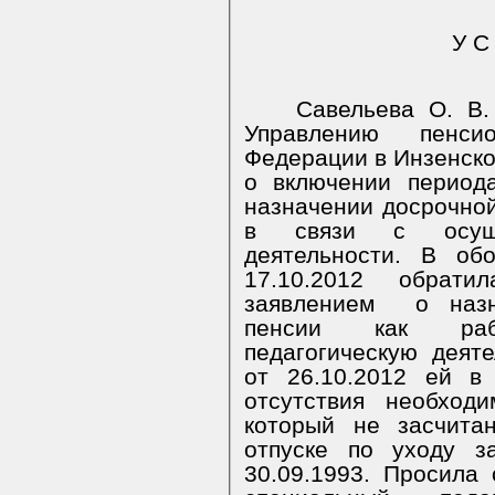
У С
Савельева О. В.
Управлению пенси
Федерации в Инзенско
о включении период
назначении досрочной
в связи с осущес
деятельности. В об
17.10.2012
обратил
заявлением
о наз
пенсии как рабо
педагогическую деят
от 26.10.2012 ей в
отсутствия необход
который не засчита
отпуске по уходу з
30.09.1993. Просила 