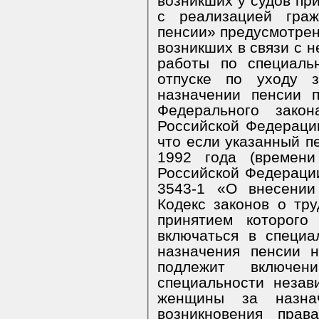
возникших у судов пр
с реализацией гра
пенсии» предусмотрен
возникших в связи с 
работы по специаль
отпуске по уходу 
назначении пенсии 
Федерального зако
Российской Федерации
что если указанный п
1992 года (времени
Российской Федераци
3543-1 «О внесении
Кодекс законов о тр
принятием которого
включаться в специ
назначения пенсии н
подлежит включ
специальности неза
женщины за назна
возникновения прав