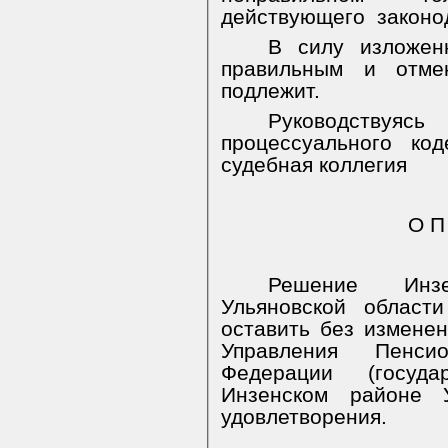
действующего
законо
В силу изложен
правильным и отм
подлежит.
Руководствуясь
процессуального ко
судебная коллегия
О П
Решение Инзе
Ульяновской област
оставить без измене
Управления Пенси
Федерации (госуда
Инзенском районе 
удовлетворения.