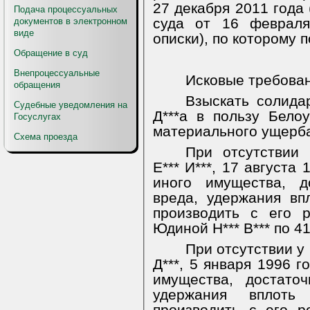
27 декабря 2011 года 
Подача процессуальных
суда от 16 февраля
документов в электронном
виде
описки), по которому 
Обращение в суд
Внепроцессуальные
Исковые требован
обращения
Взыскать солидар
Судебные уведомления на
Д***а в пользу Бело
Госуслугах
материального ущерба
Схема проезда
При отсутствии 
Е*** И***, 17 августа
иного имущества, д
вреда, удержания вп
производить с его 
Юдиной Н*** В*** по 41
При отсутствии у
Д***, 5 января 1996 г
имущества, достато
удержания вплоть