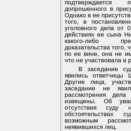
подтверждается 
допрошенного в прис
Однако в ее присутст
того, в постановле
уголовного дела от 0
действиях ее сына Н
какого-либо пре
доказательства того, 
по ее вине, она не и
что не участвовала в 
В заседание су
явились ответчицы 
Другие лица, участ
заседание не яви
рассмотрения дела
извещены. Об уваж
отсутствия суду 
обстоятельствах с
возможным рассмо
неявившихся лиц.