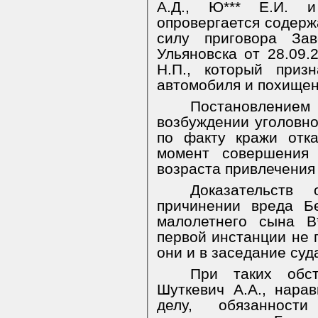
А.Д., Ю*** Е.И. и
опровергается содерж
силу приговора Зав
Ульяновска от 28.09.
Н.П., который приз
автомобиля и похище
Постановлением 
возбуждении уголовно
по факту кражи отк
момент совершения 
возраста привлечения 
Доказательств
причинении вреда Б
малолетнего сына В
первой инстанции не 
они и в заседание су
При таких обст
Шуткевич А.А., нара
делу, обязанност