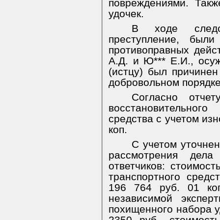
повреждениями. Такж
удочек.
В ходе следс
преступление, были
противоправных дейс
А.Д. и Ю*** Е.И., ос
(истцу) был причинен
добровольном порядке
Согласно отче
восстановительно
средства с учетом изн
коп.
С учетом уточнен
рассмотрения дела
ответчиков: стоимост
транспортного средс
196 764 руб. 01 ко
независимой экспер
похищенного набора уд