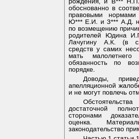
рождения, и В*** Н.П.
обоснованно в соотв
правовыми нормами 
Ю*** Е.И. и З*** А.Д.
по возмещению причин
родителей Юдина И.Г
Лачугину А.К. (в с
средств у самих нес
мать малолетнего
обязанность по во
порядке.
Доводы, прив
апелляционной жалоб
и не могут повлечь от
Обстоятельства
достаточной полно
сторонами доказат
оценка. Материа
законодательство при
Частью 1 статьи 