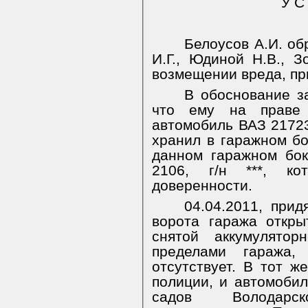
У С
Белоусов А.И. об
И.Г., Юдиной Н.В., З
возмещении вреда, пр
В обоснование з
что ему на праве 
автомобиль ВАЗ 21723 
хранил в гаражном бо
данном гаражном бо
2106, г/н ***, к
доверенности.
04.04.2011, прид
ворота гаража откр
снятой аккумулятор
пределами гаража
отсутствует. В тот ж
полиции, и автомоби
садов Володарс