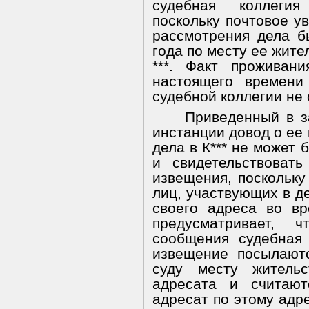
судебная коллегия
поскольку почтовое у
рассмотрения дела б
года по месту ее житель
***. Факт проживан
настоящего времени
судебной коллегии не 
Приведенный в з
инстанции довод о ее
дела в К*** не может 
и свидетельствоват
извещения, поскольку
лиц, участвующих в д
своего адреса во вр
предусматривает, 
сообщения судебная
извещение посылают
суду месту житель
адресата и считают
адресат по этому адр