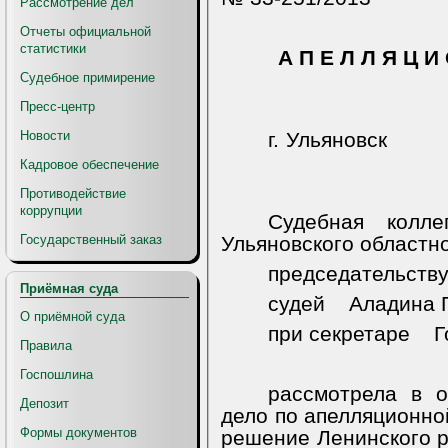
Рассмотрение дел
Отчеты официальной
статистики
А П Е Л Л Я Ц И
Судебное примирение
Пресс-центр
Новости
г. Ульяновск
Кадровое обеспечение
Противодействие
коррупции
Судебная колл
Государственный заказ
Ульяновского областно
председательств
Приёмная суда
судей
Аладина П
О приёмной суда
при секретаре
Г
Правила
Госпошлина
рассмотрела в о
Депозит
дело по апелляционной
Формы документов
решение Ленинского ра