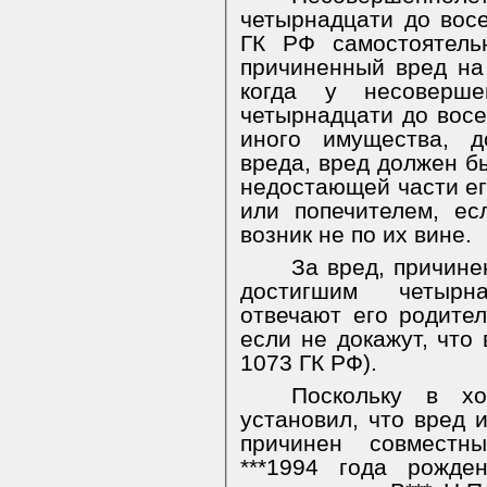
четырнадцати до восе
ГК РФ самостоятель
причиненный вред на
когда у несоверше
четырнадцати до восе
иного имущества, д
вреда, вред должен б
недостающей части ег
или попечителем, ес
возник не по их вине.
За вред, причин
достигшим четырн
отвечают его родител
если не докажут, что 
1073 ГК РФ).
Поскольку в х
установил, что вред 
причинен совместн
***1994 года рожден