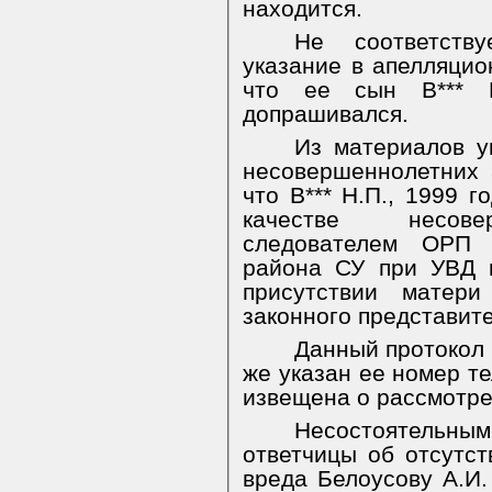
находится.
Не соответству
указание в апелляцио
что ее сын В*** 
допрашивался.
Из материалов у
несовершеннолетних З
что В*** Н.П., 1999 
качестве несовер
следователем ОРП 
района СУ при УВД п
присутствии матери
законного представит
Данный протокол 
же указан ее номер т
извещена о рассмотре
Несостоятельн
ответчицы об отсутст
вреда Белоусову А.И.