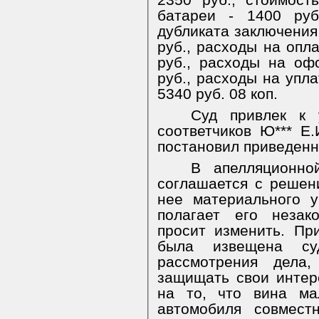
2350 руб., стоимост
батареи - 1400 руб
дубликата заключения
руб., расходы на опла
руб., расходы на оф
руб., расходы на упл
5340 руб. 08 коп.
Суд привлек к 
соответчиков Ю*** Е.И
постановил приведен
В апелляционно
соглашается с решен
нее материального 
полагает его неза
просит изменить. Пр
была извещена с
рассмотрения дела
защищать свои интер
на то, что вина ма
автомобиля совмест