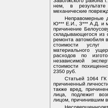
Заволжского района г
нем, в результате
механические поврежд
Неправомерные д
Ю*** Е.И., З*** А.Д. и
причинение Белоусов
складывающегося из 
ремонта автомобиля в 
стоимости услуг 
материального уще
расходов по изгото
независимой эксп
стоимости похищенн
2350 руб.
Статьей 1064 ГК
причиненный личности
также вред, причине
лица, подлежит во
лицом, причинившим в
Несовершенн