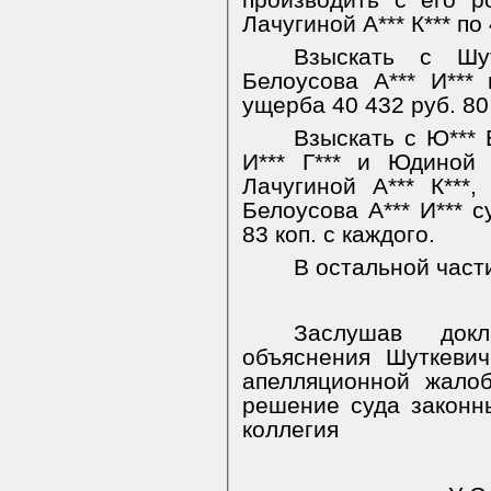
производить с его р
Лачугиной А*** К*** по 
Взыскать с Шу
Белоусова А*** И***
ущерба 40 432 руб. 80
Взыскать с Ю*** Е
И*** Г*** и Юдиной Н
Лачугиной А*** К***,
Белоусова А*** И*** 
83 коп. с каждого.
В остальной части
Заслушав докл
объяснения Шуткеви
апелляционной жало
решение суда законн
коллегия