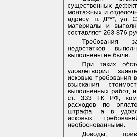
существенных дефект
монтажных и отделочн
адресу: п. Д***, ул. 
материалы и выполн
составляет 263 876 руб
Требования з
недостатков выпол
выполнены не были.
При таких обст
удовлетворил заяв
исковые требования в
взыскания стоимос
выполненных работ, н
ст. 333 ГК РФ, ком
расходов по оплат
штрафа, а в удовл
исковых требован
необоснованными.
Доводы, при