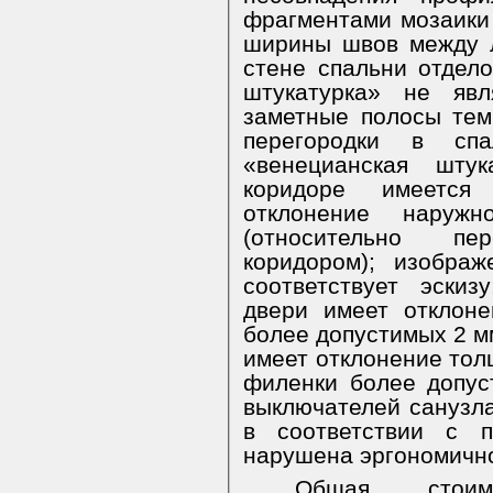
фрагментами мозаики 
ширины швов между л
стене спальни отдел
штукатурка» не явл
заметные полосы тем
перегородки в спа
«венецианская шту
коридоре имеется
отклонение наруж
(относительно пе
коридором); изобра
соответствует эски
двери имеет отклон
более допустимых 2 м
имеет отклонение тол
филенки более допус
выключателей санузл
в соответствии с п
нарушена эргономично
Общая стоим