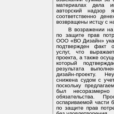
материалах дела им
авторский надзор я
соответственно ден
возвращены истцу с н
В возражении на
по защите прав пот
ООО «ВО Дизайн» ука
подтвержден факт о
услуг, что выражае
проекта, а также осущ
который подтвержда
результата выполне
дизайн-проекту. Н
снижена судом с уче
поскольку предлагае
был несоразмерно
обязательства. П
оспариваемой части 
по защите прав потр
без удовлетворения.