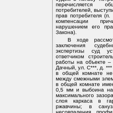
перечисляется об
потребителей, выступ
прав потребителя (п. 
компенсации причи
нарушением его пра
Закона).
В ходе рассмо
заключения судебно
экспертизы суд ус
ответчиком строите
работы на объекте – 
Дачный, ул. С***, д. 
в общей комнате не
между смежными элем
в общей комнате имею
0,5 мм и выбоина на
максимального зазора
слоя каркаса в га
ржавчины; в сану
несовпадения проф