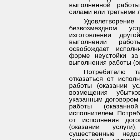
выполненной работы
силами или третьими 
Удовлетворение
безвозмездном ус
изготовлении дру
выполнении работ
освобождает исполн
форме неустойки за
выполнения работы (ок
Потребителю т
отказаться от испол
работы (оказании ус
возмещения убытк
указанным договором
работы (оказанно
исполнителем. Потреб
от исполнения дог
(оказании услуг
существенные недо