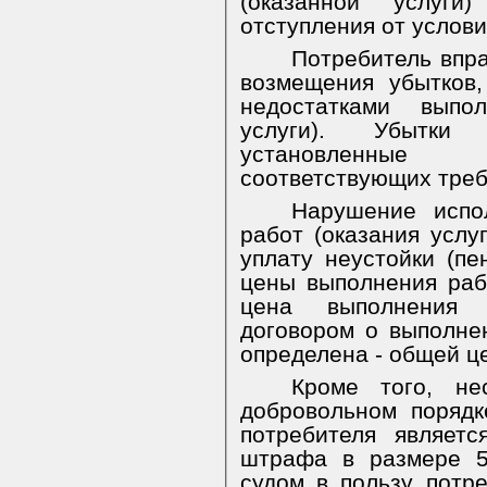
(оказанной услуг
отступления от услови
Потребитель впра
возмещения убытков
недостатками выпо
услуги). Убытки
установленные
соответствующих треб
Нарушение испо
работ (оказания услуг
уплату неустойки (пе
цены выполнения рабо
цена выполнения 
договором о выполнен
определена - общей ц
Кроме того, не
добровольном порядк
потребителя являет
штрафа в размере 5
судом в пользу потре