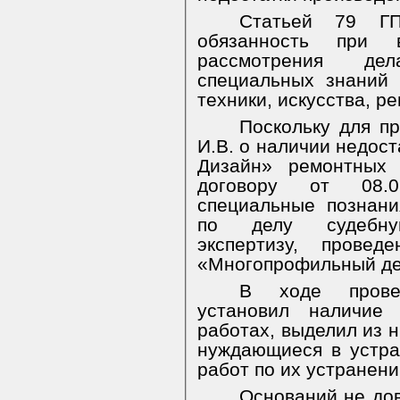
Статьей 79 Г
обязанность при 
рассмотрения де
специальных знаний 
техники, искусства, р
Поскольку для п
И.В. о наличии недос
Дизайн» ремонтных 
договору от 08.0
специальные познани
по делу судебную
экспертизу, прове
«Многопрофильный де
В ходе провед
установил наличие 
работах, выделил из 
нуждающиеся в устра
работ по их устранени
Оснований не до