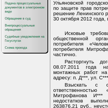
Ульяновской городск
Подача процессуальных
по защите прав потре
документов в электронном
виде
решение Ленинского ра
30 октября 2012 года,
Обращение в суд
Внепроцессуальные
обращения
Исковые требов
Судебные уведомления на
общественной орг
Госуслугах
потребителя «Чело
Схема проезда
потребителя Митрофа
частично.
Расторгнуть д
08.07.2011 года н
монтажных работ на
адресу: п. Д***, ул. С***,
Взыскать с о
ответственность
Митрофанова И*** 
недостатков выпо
263876,21 руб., неуст