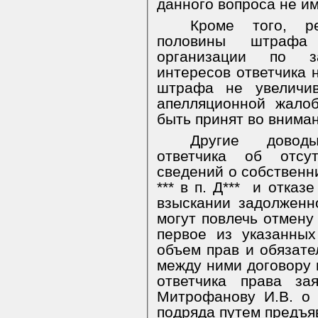
данного вопроса не им
Кроме того, р
половины штрафа
организации по з
интересов ответчика 
штрафа не увеличив
апелляционной жало
быть принят во внима
Другие довод
ответчика об отсу
сведений о собственни
*** в п. Д***
и отказе
взыскании задолженн
могут повлечь отмену
первое из указанных
объем прав и обязате
между ними договору 
ответчика права за
Митрофанову И.В. о 
подряда путем предъя