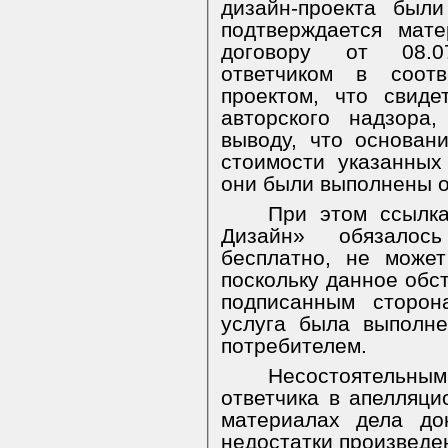
дизайн-проекта был
подтверждается мат
договору от 08.0
ответчиком в соот
проектом, что свиде
авторского надзора
выводу, что основан
стоимости указанных
они были выполнены о
При этом ссылк
Дизайн» обязалос
бесплатно, не може
поскольку данное обс
подписанным сторон
услуга была выполн
потребителем.
Несостоятельн
ответчика в апелляци
материалах дела до
недостатки произведе