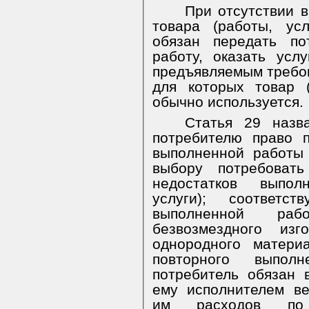
При отсутствии в
товара (работы, усл
обязан передать по
работу, оказать усл
предъявляемым требов
для которых товар (
обычно используется.
Статья 29 назва
потребителю право 
выполненной работы 
выбору потребовать
недостатков выпол
услуги); соответс
выполненной рабо
безвозмездного из
однородного матери
повторного выпол
потребитель обязан 
ему исполнителем в
им расходов по 