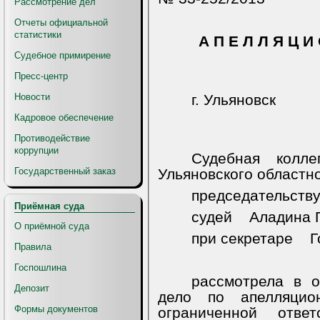
Рассмотрение дел
Отчеты официальной
статистики
А П Е Л Л Я Ц И
Судебное примирение
Пресс-центр
Новости
г. Ульяновск
Кадровое обеспечение
Противодействие
коррупции
Судебная колл
Государственный заказ
Ульяновского областно
председательств
Приёмная суда
судей
Аладина П
О приёмной суда
при секретаре
Г
Правила
Госпошлина
рассмотрела в о
Депозит
дело по апелляци
Формы документов
ограниченной отве