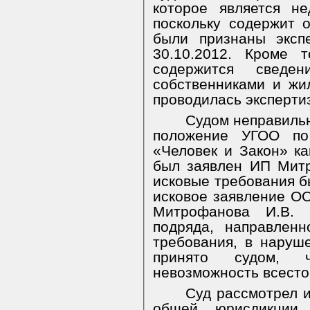
которое является не
поскольку содержит 
были признаны эксп
30.10.2012. Кроме 
содержится сведе
собственниками и жи
проводилась эксперти
Судом неправиль
положение УГОО по
«Человек и Закон» как
был заявлен ИП Мит
исковые требования б
исковое заявление О
Митрофанова И.В. 
подряда, направленн
требования, в наруш
принято судом, 
невозможность всесто
Суд рассмотрел и
общей юрисдикции,