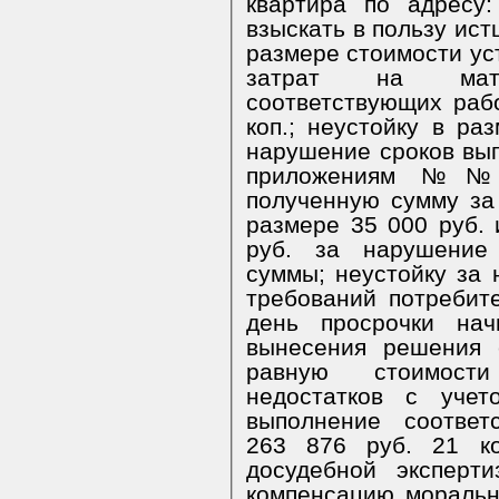
квартира по адресу: 
взыскать в пользу ист
размере стоимости ус
затрат на мат
соответствующих раб
коп.; неустойку в ра
нарушение сроков вып
приложениям №№ 
полученную сумму за
размере 35 000 руб. 
руб. за нарушение 
суммы; неустойку за
требований потребит
день просрочки нач
вынесения решения 
равную стоимости
недостатков с уче
выполнение соответ
263 876 руб. 21 ко
досудебной эксперт
компенсацию моральн