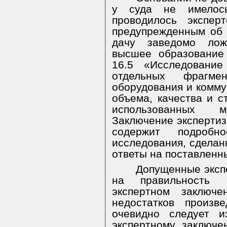
у суда не имелось
проводилось экспер
предупрежденным об 
дачу заведомо лож
высшее образование
16.5 «Исследование
отдельных фрагме
оборудования и комму
объема, качества и 
использованных 
Заключение экспертизы
содержит подробн
исследования, сделан
ответы на поставленн
Допущенные эксп
на правильность 
экспертном заключе
недостатков произв
очевидно следует и
экспертному заключ