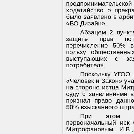
предпринимательск
ходатайство о прекр
было заявлено в арб
«ВО Дизайн».
Абзацем 2 пункт
защите прав потр
перечисление 50% в
пользу общественны
выступающих с за
потребителя.
Поскольку УГОО 
«Человек и Закон» уч
на стороне истца Мит
суду с заявлениями в
признал право данн
50% взысканного штр
При этом то
первоначальный иск
Митрофановым И.В.