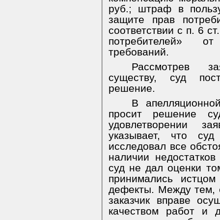
руб.; штраф в поль
защите прав потреб
соответствии с п. 6 с
потребителей» от
требований.
Рассмотрев з
существу, суд пос
решение.
В апелляционн
просит решение су
удовлетворении за
указывает, что суд
исследовал все обсто
наличии недостатков
суд не дал оценки то
принимались истцом
дефекты. Между тем, с
заказчик вправе осу
качеством работ и 