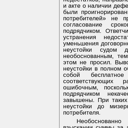
и акте о наличии дефе
были проигнорирова
потребителей» не п
согласование сро
подрядчиком.
Ответчи
устранения недост
уменьшения договорн
неустойки судом 
необоснованным, тем
этом не просил. Выв
неустойки в полном о
собой бесплатно
соответствующих р
ошибочным, поскол
подрядчиком нека
завышены. При таких
неустойки до мизе
потребителя.
Необоснованно
взыскании суммы за а