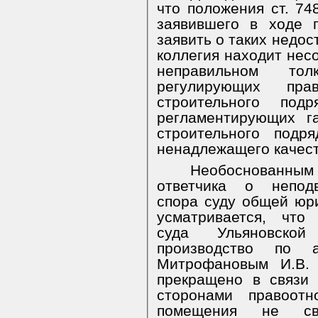
что положения ст. 74
заявившего в ходе 
заявить о таких недос
коллегия находит нес
неправильном т
регулирующих пра
строительного по
регламентирующих г
строительного подр
ненадлежащего качест
Необоснованным 
ответчика о неподв
спора суду общей юр
усматривается, что
суда Ульяновской
производство по 
Митрофановым И.В
прекращено в связи
сторонами правоот
помещения не св