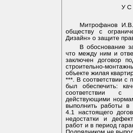
У С
Митрофанов И.В.
обществу с огранич
Дизайн» о защите пра
В обоснование з
что между ним и отв
заключен договор п
строительно-монтаж
объекте жилая квартира 
***. В соответствии с 
был обеспечить: ка
соответствии с п
действующими нормам
выполнить работы в 
4.1 настоящего дого
недостатки и дефек
работ и в период гара
Подрядчиком не выпол