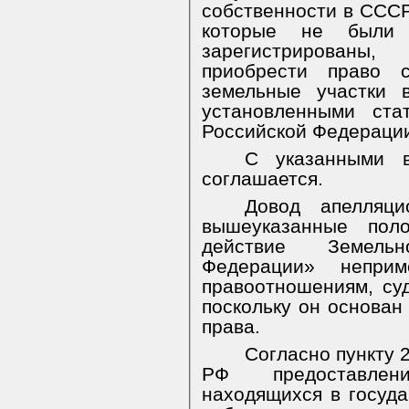
собственности в СССР»
которые не были
зарегистрированы
приобрести право с
земельные участки 
установленными ста
Российской Федераци
С указанными в
соглашается.
Довод апелляц
вышеуказанные по
действие Земельн
Федерации» непри
правоотношениям, суд
поскольку он основан
права.
Согласно
пункту 
РФ предоставлен
находящихся в госуд