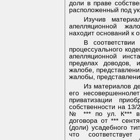
доли в праве собстве
расположенный под у
Изучив матери
апелляционной жал
находит оснований к 
В соответствии 
процессуального коде
апелляционной инст
пределах доводов, 
жалобе, представлени
жалобы, представлени
Из материалов де
его несовершеннолет
приватизации прио
собственности на 13/
№ *** по ул. К*** в
договора от *** сент
(доли) усадебного ти
что соответствуе