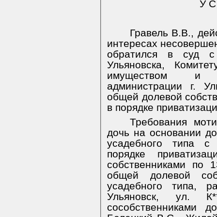
У С
Гравель В.В., де
интересах несовершенн
обратился в суд с
Ульяновска, Комите
имуществом и 
администрации г. У
общей долевой собств
в порядке приватизаци
Требования моти
дочь на основании до
усадебного типа с
порядке приватизац
собственниками по 
общей долевой со
усадебного типа, р
Ульяновск, ул. К**
сособственниками д