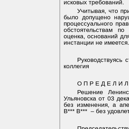
исковых требований.
Учитывая, что пр
было допущено нару
процессуального пра
обстоятельствам по
оценка, оснований дл
инстанции не имеется
Руководствуясь 
коллегия
О П Р Е Д Е Л И Л
Решение Ленинс
Ульяновска от 03 дек
без изменения, а ап
В*** В***
– без удовле
Председательст