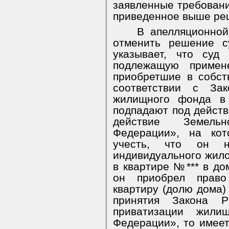
заявленные требовани
приведенное выше ре
В апелляционной
отменить решение с
указывает, что суд
подлежащую примен
приобретшие в собс
соответствии с За
жилищного фонда в 
подпадают под действи
действие Земельн
Федерации», на кот
учесть, что он н
индивидуального жило
в квартире №*** в до
он приобрел право
квартиру (долю дома)
принятия Закона Р
приватизации жили
Федерации», то имеет