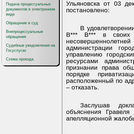
Ульяновска от 03 де
Подача процессуальных
постановлено:
документов в электронном
виде
Обращение в суд
В удовлетворени
Внепроцессуальные
В*** В*** в своих
обращения
несовершеннолетне
Судебные уведомления на
администрации горо
Госуслугах
управлению городск
Схема проезда
ресурсами админист
признании права об
порядке приватиза
расположенный по адрес
– отказать.
Заслушав докл
объяснения Гравеля
апелляционной жалобы