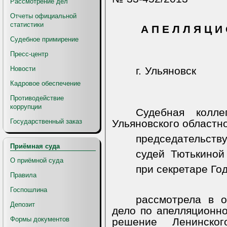
Рассмотрение дел
Отчеты официальной
статистики
А П Е Л Л Я Ц И
Судебное примирение
Пресс-центр
Новости
г. Ульяновск
Кадровое обеспечение
Противодействие
коррупции
Судебная колл
Государственный заказ
Ульяновского областно
председательству
Приёмная суда
судей
Тютькиной 
О приёмной суда
при секретаре Год
Правила
Госпошлина
рассмотрела в о
Депозит
дело по апелляционно
Формы документов
решение Ленинско