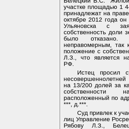
Белецкий В.С.
Жилой
участке площадью 1 44
принадлежат на праве
октябре 2012 года он
Ульяновска с за
собственность доли з
было отказано. 
неправомерным, так 
положение с собствен
Л.З., что является 
РФ.
Истец просил 
несовершеннолетней Г
на 13/200 долей за 
собственности 
расположенный по адре
***, д.***.
Суд привлек к уча
лиц Управление Росре
Рябову Л.З., Беле