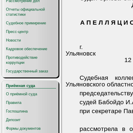
Рассмотрение дел
Отчеты официальной
статистики
А П Е Л Л Я Ц И 
Судебное примирение
Пресс-центр
Новости
г.
Кадровое обеспечение
Ульяновск
Противодействие
12
коррупции
Государственный заказ
Судебная колл
Ульяновского областно
Приёмная суда
председательству
О приёмной суда
судей Бабойдо И.А
Правила
при секретаре Па
Госпошлина
Депозит
рассмотрела в о
Формы документов