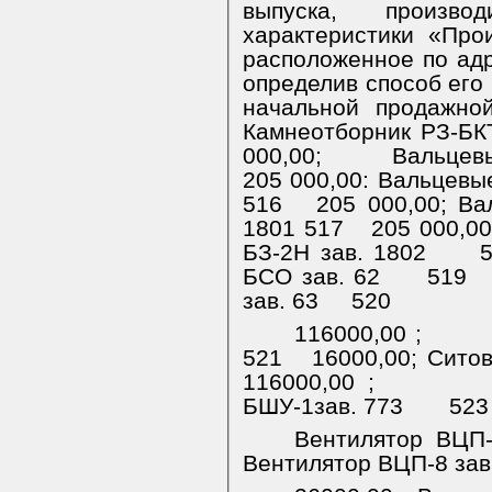
выпуска, произво
характеристики «Прои
расположенное по адре
определив способ его
начальной продажно
Камнеотборник РЗ-БКТ
000,00;
Вальцевы
205 000,00: Вальцевы
516
205 000,00; Ва
1801
517
205 000,00
БЗ-2Н зав. 1802
БСО зав. 62
519
зав. 63
520
116000,00 ;
521
16000,00; Сито
116000,00 ;
БШУ-1зав. 773
523
Вентилятор ВЦП-
Вентилятор ВЦП-8 зав