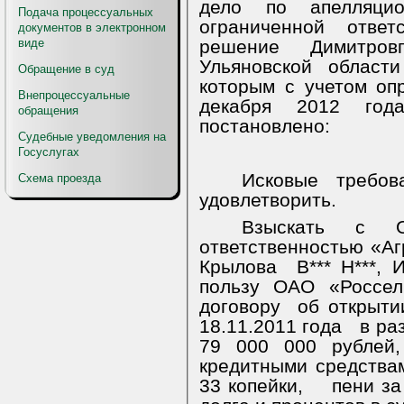
дело по апелляци
Подача процессуальных
ограниченной ответ
документов в электронном
виде
решение Димитровг
Ульяновской област
Обращение в суд
которым с учетом оп
Внепроцессуальные
декабря 2012 год
обращения
постановлено:
Судебные уведомления на
Госуслугах
Исковые требов
Схема проезда
удовлетворить.
Взыскать с О
ответственностью «А
Крылова
В*** Н***, 
пользу ОАО «Россел
договору
об открыти
18.11.2011 года
в ра
79 000 000 рублей,
кредитными средства
33 копейки,
пени за