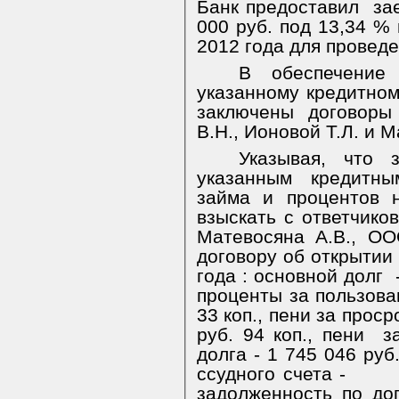
Банк предоставил
за
000 руб. под 13,34 % 
2012 года для провед
В обеспечение
указанному кредитном
заключены договоры
В.Н., Ионовой Т.Л. и 
Указывая, что 
указанным кредитн
займа и процентов 
взыскать с ответчико
Матевосяна А.В., О
договору об открытии 
года : основной долг
проценты за пользова
33 коп., пени за прос
руб. 94 коп., пени
з
долга - 1 745 046 руб
ссудного счета -
задолженность по до