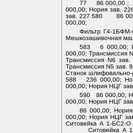
77
86 000,00 ;
000,00;
Нория зав. 22
зав. 227 580
86 00
000,00;
Фильтр Г4-1БФМ-
Мешкозашивочная маш
583
6 000,00;
000,00;
Трансмиссия N
Трансмиссия N6 зав.
Трансмиссия N5 зав. 
Станок шлифовально-
588
236 000,00; Н
000,00;
Нория НЦГ зав
590
86 000,00; 
000,00;
Нория НЦГ зав
86 000,00; Нори
000,00;
Нория НЦГ зав
Ситовейка А 1-БС2-О 
Ситовейка А 1