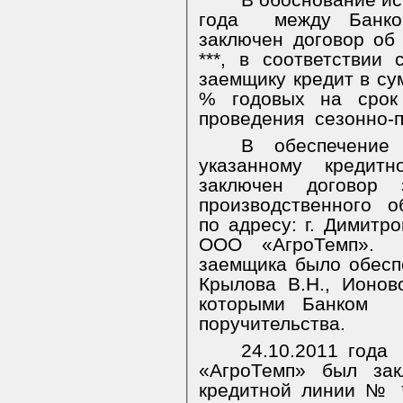
В обоснование иск
года
между Банк
заключен договор об
***, в соответствии
заемщику кредит в сум
% годовых на срок
проведения
сезонно-
В обеспечение
указанному кредит
заключен
договор
производственного о
по адресу: г. Димитро
ООО «АгроТемп».
заемщика было обесп
Крылова В.Н., Ионов
которыми Банком
поручительства.
24.10.2011 года
«АгроТемп» был зак
кредитной линии № *