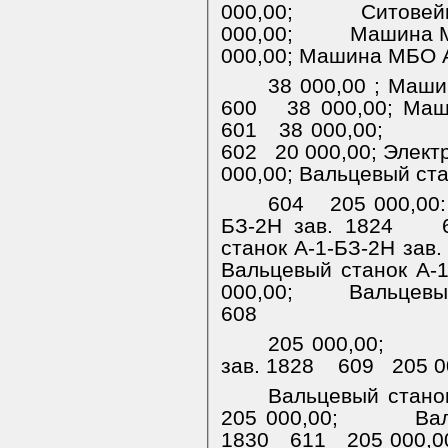
000,00;
Ситовей
000,00;
Машина М
000,00;
Машина МБО А
38 000,00 ; Маш
600
38 000,00;
Маш
601
38 000,00;
602
20 000,00; Элект
000,00;
Вальцевый ста
604
205 000,00
БЗ-2Н зав. 1824
станок А-1-БЗ-2Н зав.
Вальцевый станок А-1
000,00;
Вальцевый
608
205 000,00;
зав. 1828
609
205 0
Вальцевый станок
205 000,00;
Ва
1830
611
205 000,0