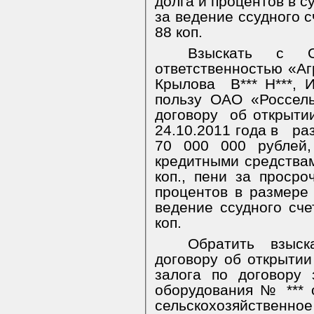
долга и процентов в с
за ведение ссудного с
88 коп.
Взыскать с О
ответственностью «А
Крылова
В*** Н***, 
пользу ОАО «Россель
договору
об открыти
24.10.2011 года в
ра
70 000 000 рублей,
кредитными средствам
коп., пени за просро
процентов в размере 
ведение ссудного сче
коп.
Обратить взыск
договору об открытии
залога по договору 
оборудования № *** о
сельскохозяйственн