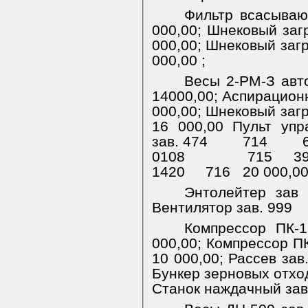
Фильтр всасываю
000,00;
Шнековый заг
000,00;
Шнековый загр
000,00 ;
Весы 2-РМ-З авто
14000,00; Аспирацион
000,00;
Шнековый загр
16 000,00 Пульт упр
зав. 474
714
0108
715
3
1420
716
20 000,00
Энтолейтер зав 
Вентилятор зав. 999
Компрессор ПК-1
000,00; Компрессор ПК
10 000,00;
Рассев зав
Бункер зерновых отход
Станок наждачный зав