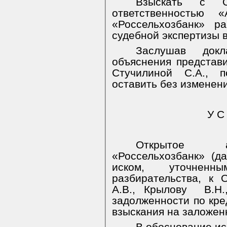
Взыскать с О
ответственностью
«Россельхозбанк» р
судебной экспертизы в
Заслушав док
объяснения представ
Стучилиной С.А., 
оставить без изменени
У С
Открытое а
«Россельхозбанк» (д
иском, уточнен
разбирательства, к
А.В., Крылову
В.Н
задолженности по кр
взыскания на заложен