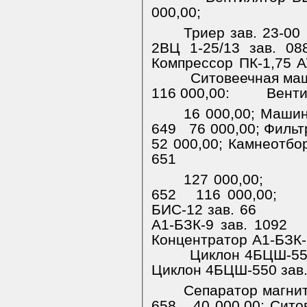
000,00;
Триер зав. 23-00
2ВЦ 1-25/13 зав. 08
Компрессор ПК-1,75 А
Ситовеечная маш
116 000,00:
Венти
16 000,00;
Машин
649
76 000,00;
Фильт
52 000,00; Камнеотбо
651
127 000,00;
652
116 000,00;
БИС-12 зав. 66
А1-БЗК-9 зав. 1092
Концентратор А1-БЗК-
Циклон 4БЦШ-550
Циклон 4БЦШ-550 зав.
Сепаратор магни
658
40 000,00;
Сито