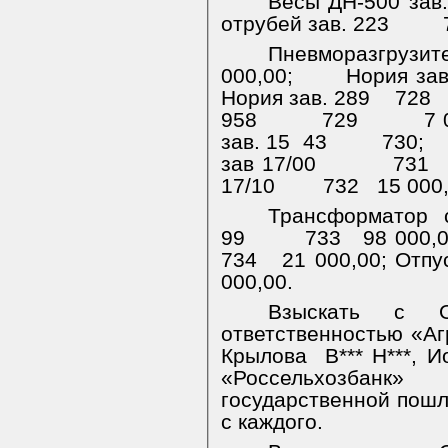
Весы ДН-500 зав
отрубей зав. 223
Пневморазгрузите
000,00;
Нория зав
Нория зав. 289
728
958
729
7 
зав. 15
43
730;
зав 17/00
731
17/10
732
15 000
Трансформатор с
99
733
98 000,
734
21 000,00;
Отпу
000,00.
Взыскать с О
ответственностью «А
Крылова
В*** Н***, 
«Россельхозбан
государственной пошл
с каждого.