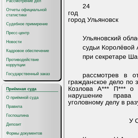
Рассмотрение дел
24 и
Отчеты официальной
год
статистики
город Ульяновск
Судебное примирение
Пресс-центр
Ульяновский обла
Новости
судьи Королёвой А
Кадровое обеспечение
при секретаре Ша
Противодействие
коррупции
Государственный заказ
рассмотрев в о
гражданское дело по з
Козлова А*** П*** о
Приёмная суда
нарушение права 
О приёмной суда
уголовному делу в раз
Правила
Госпошлина
У 
Депозит
Формы документов