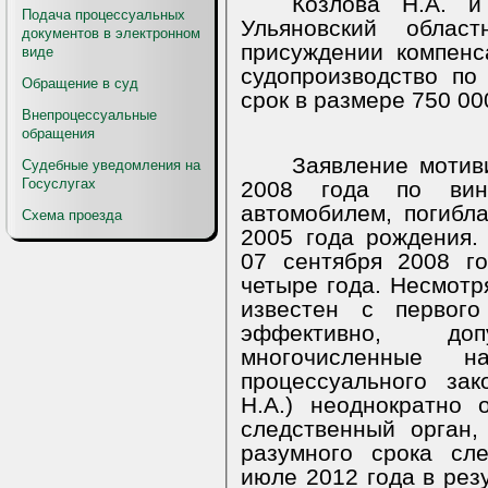
Козлова Н.А. и
Подача процессуальных
Ульяновский обла
документов в электронном
присуждении компен
виде
судопроизводство по
Обращение в суд
срок в размере 750 00
Внепроцессуальные
обращения
Заявление мотив
Судебные уведомления на
Госуслугах
2008 года по вине
автомобилем, погибла
Схема проезда
2005 года рождения.
07 сентября 2008 г
четыре года. Несмотр
известен с первого
эффективно, до
многочисленные н
процессуального зак
Н.А.) неоднократно
следственный орган,
разумного срока сл
июле 2012 года в рез