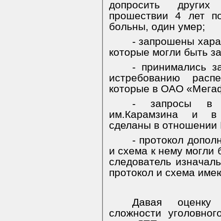
допросить других
прошествии 4 лет п
больны, один умер;
- запрошены хара
которые могли быть з
- принимались з
истребованию распе
которые в ОАО «Мегаф
- запросы в п
им.Карамзина и в 
сделаны в отношении К*
- протокол допол
и схема к нему могли 
следователь изначаль
протокол и схема име
Давая оценку
сложности уголовног