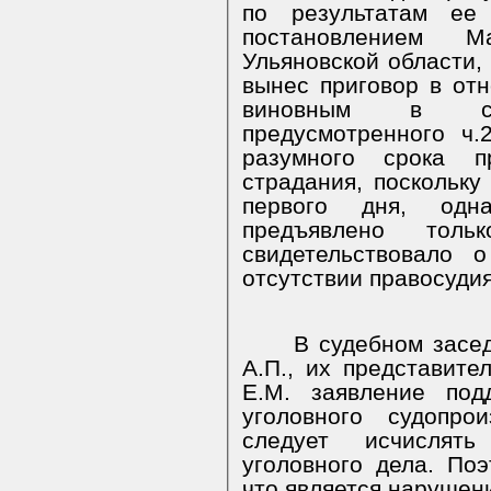
по результатам ее
постановлением М
Ульяновской области,
вынес приговор в отн
виновным в сов
предусмотренного ч.
разумного срока п
страдания, поскольку
первого дня, одн
предъявлено тол
свидетельствовало 
отсутствии правосуди
В судебном засед
А.П., их представите
Е.М. заявление под
уголовного судопро
следует исчислят
уголовного дела. Поэ
что является нарушен