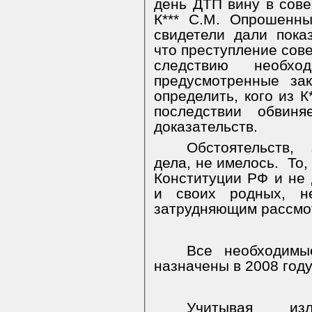
день ДТП вину в сов
К*** С.М. Опрошенн
свидетели дали пока
что преступление сове
следствию необх
предусмотренные за
определить, кого из К
последствии обвин
доказательств.
Обстоятельств,
дела, не имелось.
То,
Конституции РФ и не 
и своих родных, не
затрудняющим рассмо
Все необходимы
назначены в 2008 году
Учитывая из