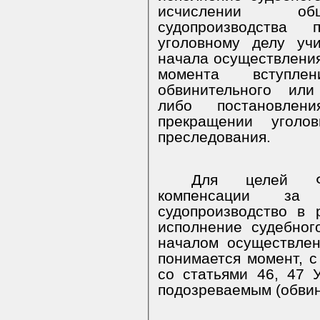
исчислении общ
судопроизводства
уголовному делу уч
начала осуществления
момента вступл
обвинительного или
либо постановлен
прекращении уголо
преследования.
Для целей Ф
компенсации з
судопроизводство в
исполнение судебног
началом осуществлен
понимается момент, с
со статьями 46, 47 
подозреваемым (обви