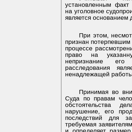
установленным факт
на уголовное судопрои
является основанием 
При этом, несмот
признан потерпевшим т
процессе рассмотрени
право на указанн
непризнание его
расследования явля
ненадлежащей работы
Принимая во вни
Суда по правам чело
обстоятельства де
нарушение, его про
последствий для за
требуемая заявителям
и определяет разме