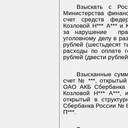
Взыскать с Ро
Министерства финан
счет средств феде
Козловой Н*** А*** и 
за нарушение
пр
уголовному делу в ра
рублей (шестьдесят т
расходы по оплате 
рублей (двести рублей
Взысканные сумм
счет № ***, открытый
ОАО АКБ Сбербанка 
Козловой Н*** А***,
открытый в структу
Сбербанка России № 8
П***.