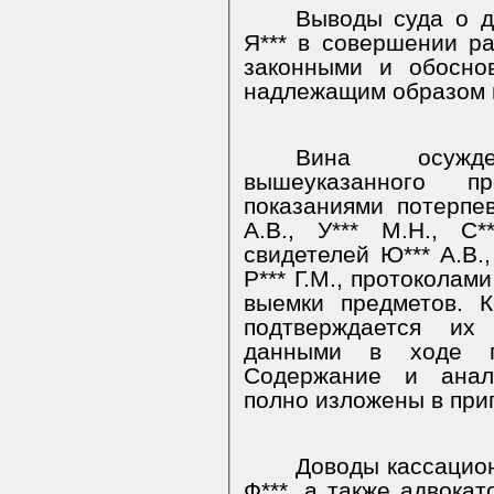
Выводы суда о до
Я*** в совершении р
законными и обосно
надлежащим образом 
Вина осужд
вышеуказанного пр
показаниями потерпевш
А.В., У*** М.Н., С*
свидетелей Ю*** А.В., 
Р*** Г.М., протоколам
выемки предметов. 
подтверждается их 
данными в ходе пр
Содержание и анали
полно изложены в при
Доводы кассацио
Ф***, а также адвокат