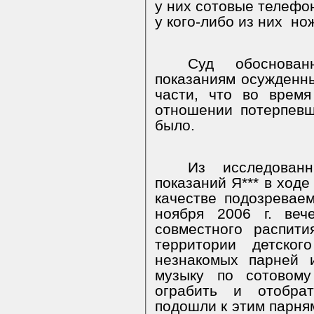
у них сотовые телефо
у кого-либо из них
но
Суд обоснован
показаниям осужденны
части, что во врем
отношении потерпевш
было.
Из исследован
показаний Я*** в ходе
качестве подозреваемо
ноября 2006 г. веч
совместного распит
территории детског
незнакомых парней 
музыку по сотовом
ограбить и отобра
подошли к этим парня