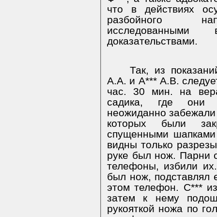
что в действиях ос
разбойного нап
исследованными
доказательствами.
Так, из показани
А.А. и А*** А.В. следуе
час. 30 мин. на вер
садика, где они 
неожиданно забежали 
которых были зак
спущенными шапками
видны только разрезы 
руке был нож. Парни 
телефоны, избили их.
был нож, подставлял е
этом телефон. С*** и
затем к нему подош
рукояткой ножа по гол