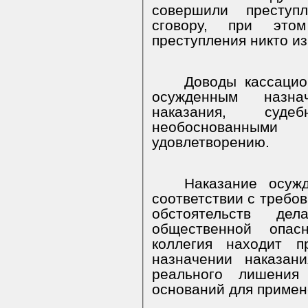
совершили преступ
сговору, при это
преступления никто из
Доводы кассацио
осужденным назна
наказания, суде
необоснованны
удовлетворению.
Наказание осуж
соответствии с требов
обстоятельств де
общественной опасн
коллегия находит 
назначении наказан
реального лишения
оснований для применен