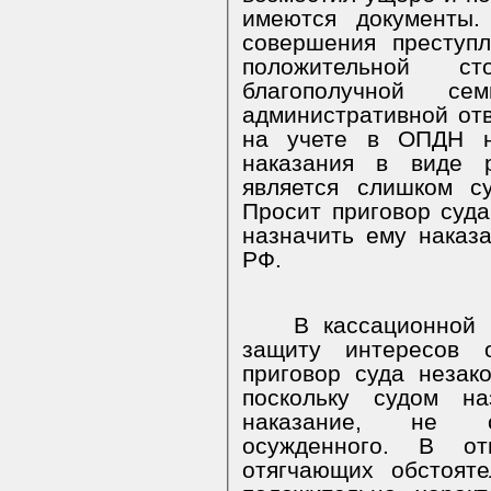
имеются документы.
совершения преступ
положительной ст
благополучной 
административной отв
на учете в ОПДН н
наказания в виде 
является слишком с
Просит приговор суда
назначить ему наказ
РФ.
В кассационной
защиту интересов о
приговор суда неза
поскольку судом на
наказание, не со
осужденного. В о
отягчающих обстояте