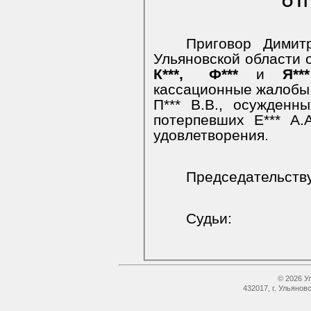
О П 
Приговор Димитр
Ульяновской области о
К***,
Ф***
и
Я***
кассационные жалобы а
П*** В.В., осужденны
потерпевших Е*** А.А
удовлетворения.
Председательств
Судьи:
© 2026 У
432017, г. Ульянов