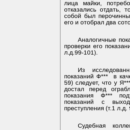
лица майки, потреб
отказались отдать, т
собой был перочинны
его и отобрал два сот
Аналогичные пок
проверки его показан
л.д.99-101).
Из исследован
показаний Ф***
в кач
59) следует, что у Я*
достал перед ограб
показания Ф*** по
показаний с выхо
преступления (т.1 л.д. 
Судебная колл