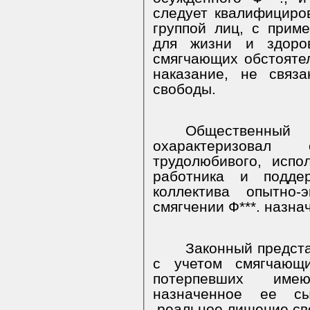
следует квалифициро
группой лиц, с прим
для жизни и здоров
смягчающих обстоятел
наказание, не связ
свободы.
Общественны
охарактеризовал
трудолюбивого, испо
работника и поддер
коллектива
опытно-э
смягчении Ф***. назна
Законный предста
с учетом смягчающи
потерпевших имею
назначенное ее с
реальное лишение св