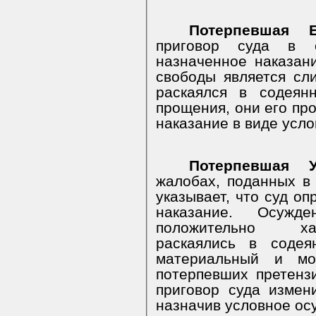
Потерпевшая Е
приговор суда в о
назначенное наказан
свободы является сл
раскаялся в содеян
прощения, они его про
наказание в виде усло
Потерпевшая У
жалобах, поданных в о
указывает, что суд о
наказание. Осужд
положительно хар
раскаялись в содея
материальный и мо
потерпевших претенз
приговор суда измен
назначив условное ос