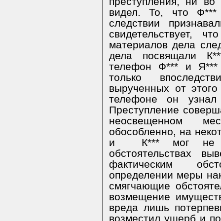
преступления, ни во
видел. То, что Ф**
следствии признава
свидетельствует, ч
материалов дела следу
дела посвящали К**
телефон Ф*** и Я***
только впоследст
вырученных от этого
телефоне он узнал
Преступление соверша
неосвещенном м
обособленно, на некот
и
К*** мог не
обстоятельствах вы
фактическим обс
определении меры нак
смягчающие обстояте
возмещение имущест
вреда лишь потерпевш
возместил ущерб и по