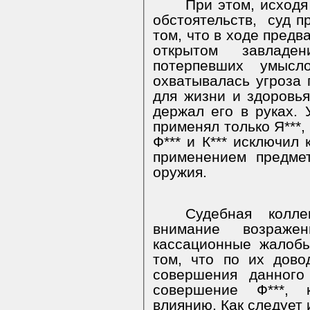
При этом, исходя
обстоятельств,
суд п
том, что в ходе пред
открытом завладе
потерпевших умысл
охватывалась угроза 
для жизни и здоровья
держал его в руках. 
применял только Я***,
Ф*** и К*** исключил
применением предмет
оружия.
Судебная колл
внимание возраже
кассационные жалобы
том, что по их дово
совершения данного
совершение Ф***, 
влиянию. Как следует 