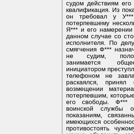
судом действиям его
квалификация. Из пока
он требовал у У**
потерпевшему нескол
Я*** и его намерении
данном случае со сто
исполнителя. По дел
смягчения Ф*** назна
не судим, положи
занимается общес
инициатором преступл
телефоном не завла
раскаялся, принял
возмещении материа
потерпевшим, которые
его свободы. Ф***
воинской службы о
показаниям, связан
имеющихся особеннос
противостоять чужо