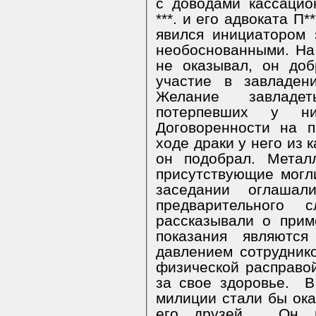
с доводами кассацио
***. и его адвоката П*
явился инициатором 
необоснованными. На 
не оказывал, он доб
участие в завладен
Желание завладе
потерпевших у ни
Договоренности на 
ходе драки у него из 
он подобрал. Метал
присутствующие могл
заседании оглаша
предварительного 
рассказывали о при
показания являютс
давлением сотрудник
физической расправой
за свое здоровье.
В
милиции стали бы ока
его друзей.
Он н