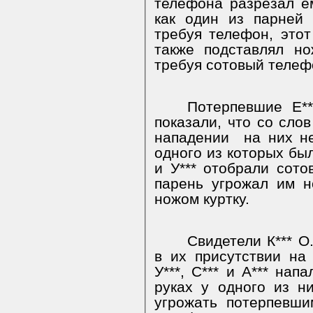
телефона разрезал ем
как один из парней 
требуя телефон, этот
также подставлял но
требуя сотовый телеф
Потерпевшие Е***
показали, что со сло
нападении
на них н
одного из которых был
и У*** отобрали сот
парень угрожал им 
ножом куртку.
Свидетели К*** О.
в их присутствии на
У***, С*** и А*** нап
руках у одного из н
угрожать потерпевши