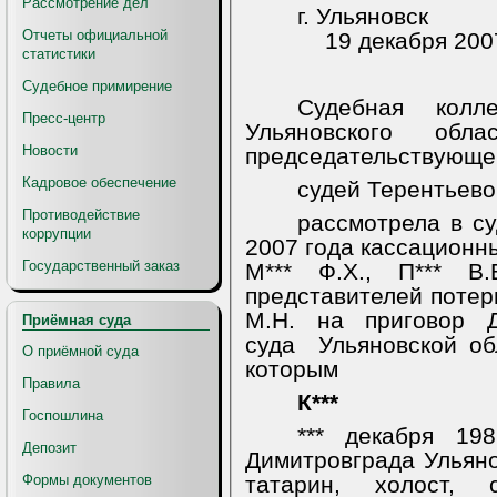
Рассмотрение дел
г. Ульяновск
Отчеты официальной
19 декабря 200
статистики
Судебное примирение
Судебная колл
Пресс-центр
Ульяновского обл
Новости
председательствующег
Кадровое обеспечение
судей Терентьево
Противодействие
рассмотрела в с
коррупции
2007 года кассационны
Государственный заказ
М*** Ф.Х., П*** В.
представителей потерпе
М.Н. на приговор Д
Приёмная суда
суда
Ульяновской об
О приёмной суда
которым
Правила
К***
Госпошлина
*** декабря 198
Депозит
Димитровграда Ульяно
Формы документов
татарин, холост, 