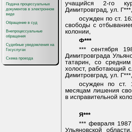
учащийся 2-го ку
Подача процессуальных
Димитровград, ул. Г***,
документов в электронном
виде
осужден по ст. 1
Обращение в суд
свободы с отбывание
колонии,
Внепроцессуальные
обращения
Ф***
Судебные уведомления на
*** сентября 19
Госуслугах
Димитровграда Ульяно
Схема проезда
татарин, со средним
холост, работающий сл
Димитровград, ул. Г***, 
осужден по ст.
месяцам лишения сво
в исправительной кол
Я***
*** февраля 1987
Ульяновской области