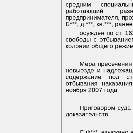
средним специальн
работающий раз
предпринимателя, про
Б***, д.***, кв.***, ран
осужден по ст. 1
свободы с отбывание
колонии общего режим
Мера пресечения К*
невыезде и надлежа
содержание под с
отбывания наказани
ноября 2007 года
Приговором суда
доказательств.
С Ф***. взыскано