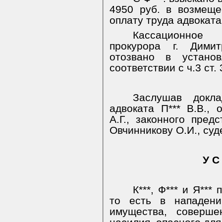
4950 руб. в возмеще
оплату труда адвоката
Кассационное 
прокурора г. Димит
отозвано в устано
соответствии с ч.3 ст.
Заслушав докла
адвоката П*** В.В., 
А.Г., законного предс
Овчинникову О.И., суд
У С
К***, Ф*** и Я**
то есть в нападен
имущества, соверше