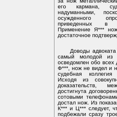
за нож металлически
его кармана, суд
надуманными, поск
осужденного опро
приведенных в пр
Применение Я*** но
достаточное подтверж
Доводы адвоката 
самый молодой из 
осведомлен обо всех 
Ф***, нож не видел и 
судебная коллегия 
Исходя из совокуп
доказательств,
меж
достигнута договорен
сотовыми телефонами
достал нож. Из показ
К*** и Ц*** следует,
подбежали сразу трое