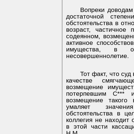
Вопреки доводам
достаточной степе
обстоятельства в от
возраст, частичное 
содеянном, возмещен
активное способство
имущества, в 
несовершеннолетие.
Тот факт, что суд
качестве смягчающ
возмещение имущест
потерпевшим С***
возмещение такого 
умаляет значени
обстоятельства в це
коллегия не находит 
в этой части кассац
Н.М.