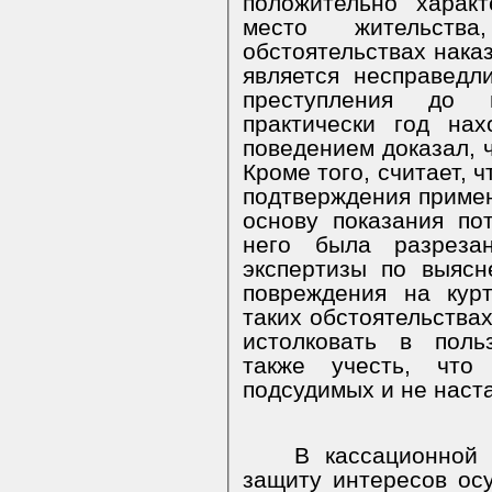
положительно характ
место жительств
обстоятельствах нака
является несправед
преступления до 
практически год на
поведением доказал, ч
Кроме того, считает, 
подтверждения примен
основу показания по
него была разрезан
экспертизы по выяс
повреждения на кур
таких обстоятельства
истолковать в поль
также учесть, что
подсудимых и не наст
В кассационно
защиту интересов осу