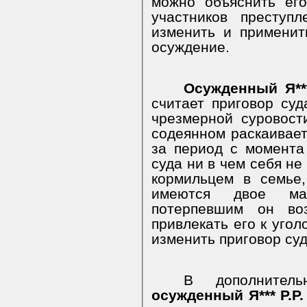
можно объяснить ег
участников преступ
изменить и применит
осуждение.
Осужденный Я***
считает приговор су
чрезмерной суровост
содеянном раскаивает
за период с момента
суда ни в чем себя не
кормильцем в семье,
имеются двое мал
потерпевшим он во
привлекать его к угол
изменить приговор суд
В дополнитель
осужденный Я*** Р.Р.