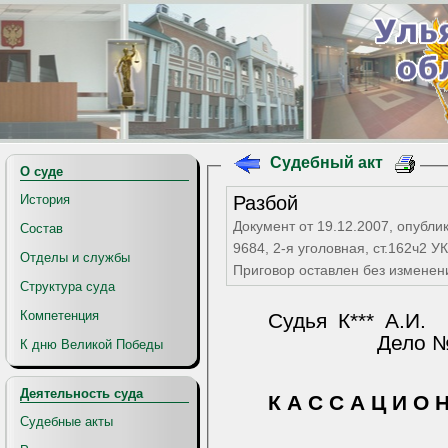
Судебный акт
О суде
Разбой
История
Документ от 19.12.2007, опубли
Состав
9684, 2-я уголовная, ст.162ч2 
Отделы и службы
Приговор оставлен без изменен
Структура суда
Компетенция
Судья К*** А.И.
Дело № 
К дню Великой Победы
Деятельность суда
К А С С А Ц И О 
Судебные акты