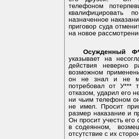
телефоном потерпев
квалифицировать 
назначенное наказани
приговор суда отмени
на новое рассмотрени
Осужденный Ф**
указывает на несогл
действия неверно р
возможном применен
он не знал и не мо
потребовал от У*** 
отказом, ударил его н
ни чьим телефоном он
не имел. Просит при
размер наказание и п
Он просит учесть его 
в содеянном,
возме
отсутствие с их сторо