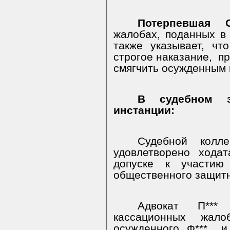
Потерпевшая
жалобах, поданных в о
также указывает, ч
строгое наказание,
пр
смягчить осужденным 
В судебном 
инстанции:
Судебной колл
удовлетворено ходат
допуске к участию
общественного защитни
Адвокат П***
кассационных жал
осужденного Ф***., и