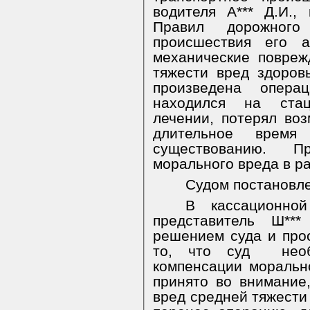
водителя А*** Д.И.,
Правил дорожного
происшествия его 
механические повреж
тяжести вред здоров
произведена опера
находился на ста
лечении, потерял воз
длительное время
существованию.
П
морального вреда в ра
Судом постановл
В кассационно
представитель Ш**
решением суда и прос
то, что суд
нео
компенсации моральн
принято во внимание,
вред средней тяжести