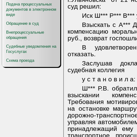
Подача процессуальных
суд решил:
документов в электронном
Иск Ш*** Р*** В***
виде
Обращение в суд
Взыскать с А*** Д
компенсацию мораль
Внепроцессуальные
руб., возврат госпошл
обращения
В удовлетворе
Судебные уведомления на
Госуслугах
отказать.
Схема проезда
Заслушав докл
судебная коллегия
у с т а н о в и л а:
Ш*** Р.В. обратил
взыскании компен
Требования мотивиров
на остановке маршру
дорожно-транспортн
управляя автомобилем
принадлежащий ему
транспортное проис