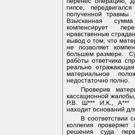
перенес операцию, д
гипсе, передвигалс
полученной травмы
Взысканная сумм
компенсирует пер
нравственные страдан
вывод о том, что мат
не позволяет компе
большем размере.
С
работы ответчика с
реально отражающая 
материальное поло
недостаточно полно.
Проверив матер
кассационной жалобы,
Р.В. Ш*** И.К., А***
находит оснований д
В соответствии 
коллегия проверяет 
решения суда пер