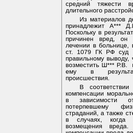
средний тяжести в
длительного расстрой
Из материалов де
принадлежит А*** Д.
Поскольку в результа
причинен вред, он 
лечении в больнице, 
ст. 1079 ГК РФ суд 
правильному выводу, ч
возместить Ш*** Р.В.
ему в результате
происшествия.
В соответстви
компенсации моральн
в зависимости от
потерпевшему физ
страданий, а также с
в случаях, когда 
возмещения вреда.
компенсации вреда д