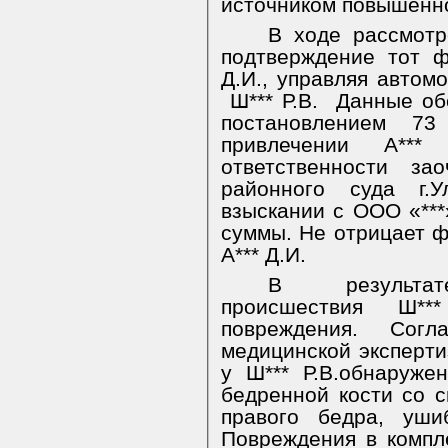
источником повышенно
В ходе рассмотр
подтверждение тот фа
Д.И., управляя автом
Ш*** Р.В.
Данные об
постановлением
73 
привлечении А***
ответственности за
районного суда г.У
взыскании с ООО «***»
суммы. Не отрицает фа
А*** Д.И.
В результате
происшествия Ш**
повреждения. Согл
медицинской эксперти
у Ш*** Р.В.обнаруже
бедренной кости со 
правого бедра, уши
Повреждения в компл