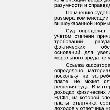
разумности и справед
По мнению судеб
размера компенсации
вышеуказанной нормы
Суд определил 
учетом степени прич
требований
разу
фактических
об
оснований для увел
морального вреда не 
Ссылка кассатора
определено материа
поскольку не затре
плате, не может сл
решения суда. В мате
доходах физических
НДФЛ, из которой сле
платы
ответчика
сос
доходов у ответчика н