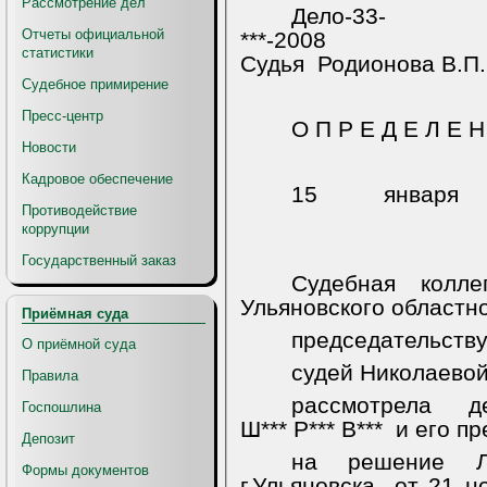
Рассмотрение дел
Дело-33-
Отчеты официальной
***-2008
статистики
Судья
Родионова В.П.
Судебное примирение
Пресс-центр
О П Р Е Д Е Л Е Н
Новости
Кадровое обеспечение
15 янва
Противодействие
коррупции
Государственный заказ
Судебная колл
Ульяновского областно
Приёмная суда
председательству
О приёмной суда
судей Николаевой 
Правила
рассмотрела
д
Госпошлина
Ш*** Р*** В***
и его пр
Депозит
на решение Ле
Формы документов
г.Ульяновска
от 21 н