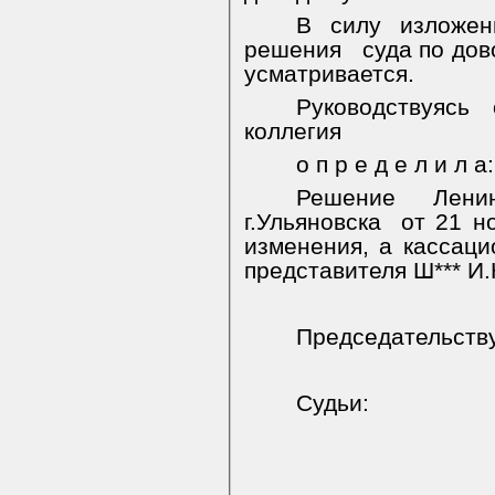
В силу изложен
решения
суда по до
усматривается.
Руководствуясь
коллегия
о п р е д е л и л а:
Решение Ленин
г.Ульяновска
от 21 н
изменения, а кассаци
представителя Ш*** И.
Председательст
Судьи: